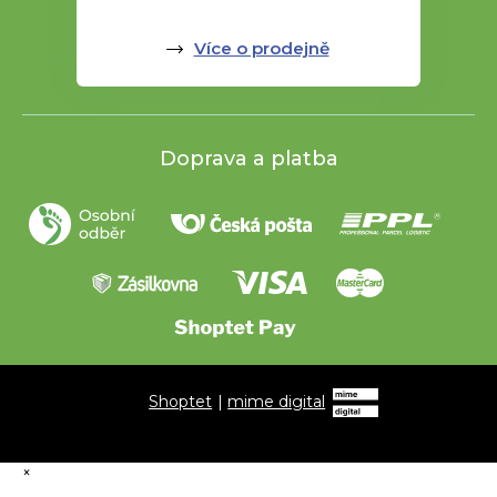
Více o prodejně
Doprava a platba
Shoptet
|
mime digital
×