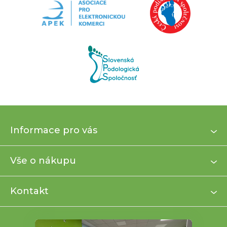
Z
Informace pro vás
á
p
a
Vše o nákupu
t
í
Kontakt