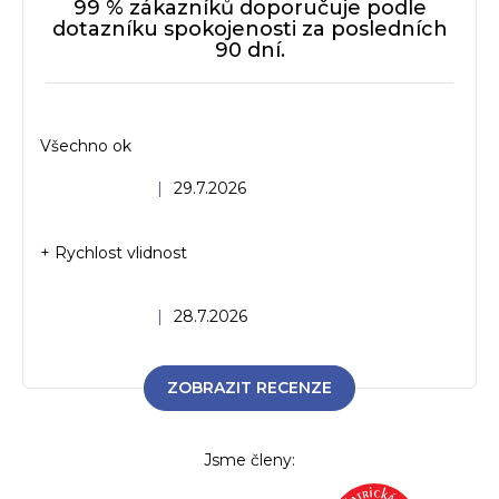
99 % zákazníků doporučuje podle
dotazníku spokojenosti za posledních
90 dní.
Všechno ok
Hodnocení obchodu je 5 z 5 hvězdiček.
|
29.7.2026
+ Rychlost vlidnost
Hodnocení obchodu je 5 z 5 hvězdiček.
|
28.7.2026
ZOBRAZIT RECENZE
Jsme členy: