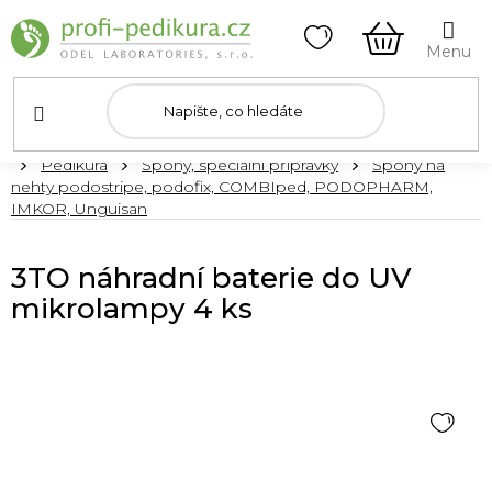
Přejít
na
obsah
NÁKUPNÍ
KOŠÍK
Domů
Pedikúra
Špony, speciální přípravky
Špony na
nehty podostripe, podofix, COMBIped, PODOPHARM,
IMKOR, Unguisan
3TO náhradní baterie do UV
mikrolampy 4 ks