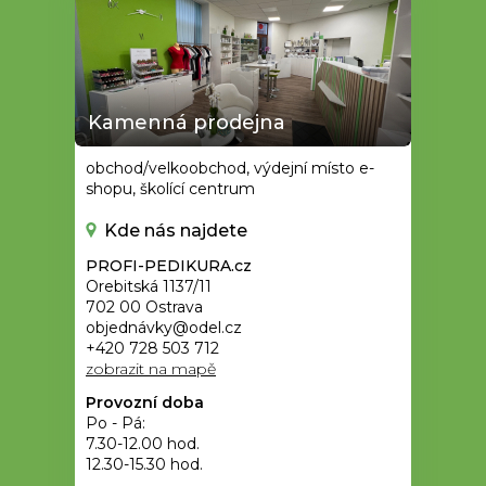
Kamenná prodejna
obchod/velkoobchod, výdejní místo e-
shopu, školící centrum
Kde nás najdete
PROFI-PEDIKURA.cz
Orebitská 1137/11
702 00 Ostrava
objednávky@odel.cz
+420 728 503 712
zobrazit na mapě
Provozní doba
Po - Pá:
7.30-12.00 hod.
12.30-15.30 hod.