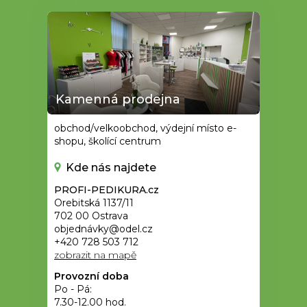
Kamenná prodejna
obchod/velkoobchod, výdejní místo e-
shopu, školící centrum
Kde nás najdete
PROFI-PEDIKURA.cz
Orebitská 1137/11
702 00 Ostrava
objednávky@odel.cz
+420 728 503 712
zobrazit na mapě
Provozní doba
Po - Pá:
7.30-12.00 hod.