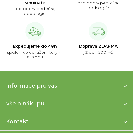
semináře
pro obory pedikúra,
podologie
pro obory pedikúra,
podologie
Expedujeme do 48h
Doprava ZDARMA
spolehlivé doručení kurýrní
již od 1 500 Kč
službou
Z
Informace pro vás
á
p
a
Vše o nákupu
t
í
Kontakt