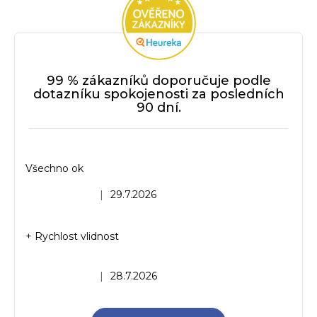
99 % zákazníků doporučuje podle
dotazníku spokojenosti za posledních
90 dní.
Všechno ok
Hodnocení obchodu je 5 z 5 hvězdiček.
|
29.7.2026
+ Rychlost vlidnost
Hodnocení obchodu je 5 z 5 hvězdiček.
|
28.7.2026