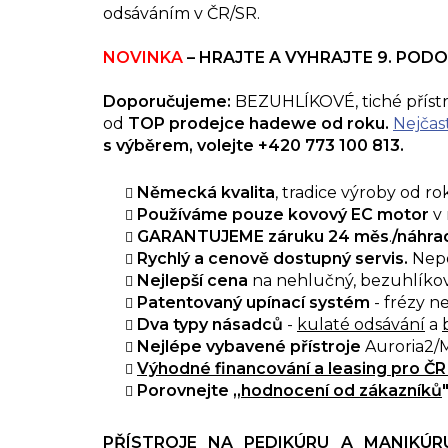
odsáváním v ČR/SR.
NOVINKA
–
HRAJTE A VYHRAJTE 9. PODO
Doporučujeme:
BEZUHLÍKOVÉ, tiché přístr
od
TOP prodejce hadewe od roku.
Nejčast
s výběrem, volejte +420 773 100 813.
Německá kvalita
, tradice výroby od r
Používáme pouze kovový EC motor
v 
GARANTUJEME
záruku 24 měs
.
/
náhrad
Rychlý a cenově dostupný servis.
Nep
Nejlepší cena
na nehlučný, bezuhlíkov
Patentovaný upínací systém
- frézy ne
Dva typy násadců
-
kulaté odsávání
a
Nejlépe vybavené přístroje
Auroria2/M
Výhodné financování a leasing pro ČR
P
orovnejte
,,
hodnocení od zákazníků
PŘÍSTROJE NA PEDIKÚRU A MANIKÚ