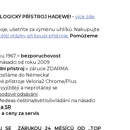
LOGICKÝ PŘÍSTROJ HADEWE! -
více
zde
oje, ušetříte za výměnu uhlíků. Nakupujte
ější otázky při koupi přístroje.
Pomůžeme
oku 1967 =
bezporuchovost
násadci od roku 2009
ní přístroj
v záruce ZDARMA
osíláme do Německa!
é přístroje Veloria2 Chrome/Plus
vyjíždějí a neprotáčejí se
bodové odsávání
edeas-čeština/světlo/ovládání na násadci
 a SR
"
a ceny za servis
RU SE ZÁRUKOU 24 MĚSÍCŮ OD ,,TOP