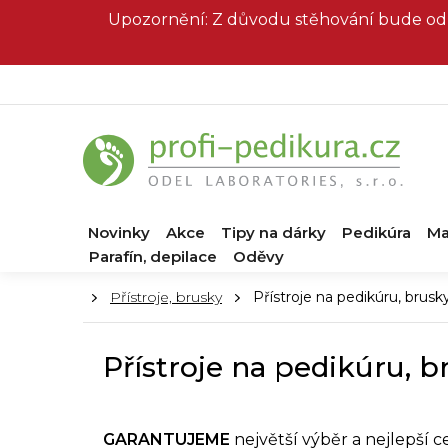
Přejít
Upozornění: Z důvodu stěhování bude od 
na
obsah
Novinky
Akce
Tipy na dárky
Pedikúra
Ma
Parafín, depilace
Oděvy
Domů
Přístroje, brusky
Přístroje na pedikúru, brus
Přístroje na pedikúru, 
GARANTUJEME
největší výběr a nejlepší 