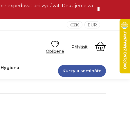
eme expedovat ani vydávat. Děkujeme za
CZK
EUR
NÁKUPNÍ
KOŠÍK
Hygiena
Kurzy a semináře