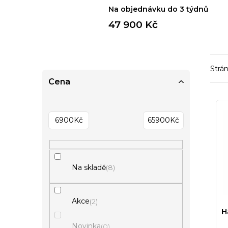
Na objednávku do 3 týdnů
47 900 Kč
Strá
P
Cena
o
V
s
ý
t
6900
Kč
65900
Kč
p
r
i
a
s
n
Na skladě
8
p
n
r
í
Akce
2
o
p
H
d
Novinka
0