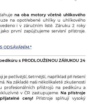
ztahuje
na oba motory včetně uhlíkového
ouze na opotřebené uhlíky u uhlíkového
vedeno i v záručním listě. Záruku 2 roky
jako první zapůjčujeme servisní přístroje.
 S ODSÁVÁNÍM."
e na pedikúru s PRODLOUŽENOU ZÁRUKOU 24
je pečlivější, šetrnější, například při řešení
ná. Na základě naši několikaleté zkušenosti
profesionálních přístrojů na pedikúru a
exkluzívně v ČR zastupujeme.
Na přístroje
 přijatelné ceny!
Přístroje splňují vysoký