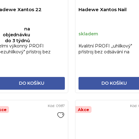
adewe Xantos 22
Hadewe Xantos Nail
na
skladem
objednávku
do 3 týdnů
elmi výkonný PROFI
Kvalitní PROFI ,,uhlíkový"
,bezuhlíkový" přístroj bez
přístroj bez odsávání na
dsávání na pedikúru a
manikůru a pedikúru.
anikůru.
DO KOŠÍKU
DO KOŠÍKU
Kód:
0987
Kód:
kce
Akce