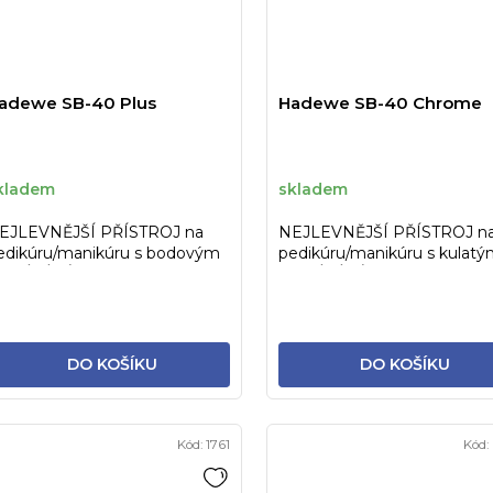
adewe SB-40 Plus
Hadewe SB-40 Chrome
kladem
skladem
EJLEVNĚJŠÍ PŘÍSTROJ na
NEJLEVNĚJŠÍ PŘÍSTROJ n
edikúru/manikúru s bodovým
pedikúru/manikúru s kulat
DSÁVÁNÍM v ČR/SR -
ODSÁVÁNÍM v ČR/SR -
líkový sací...
uhlíkový sací...
DO KOŠÍKU
DO KOŠÍKU
Kód:
1761
Kód: