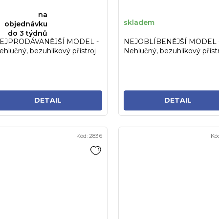
na
skladem
objednávku
do 3 týdnů
EJPRODÁVANĚJŠÍ MODEL -
NEJOBLÍBENĚJŠÍ MODEL 
ehlučný, bezuhlíkový přístroj
Nehlučný, bezuhlíkový příst
 BODOVÝM ODSÁVÁNÍM se...
S BODOVÝM ODSÁVÁNÍM za
DETAIL
DETAIL
Kód:
2836
Kó