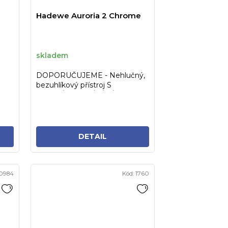
Hadewe Auroria 2 Chrome
skladem
DOPORUČUJEME - Nehlučný,
bezuhlíkový přístroj S
KULATÝM ODSÁVÁNÍM, menu
v češtině,...
DETAIL
0984
Kód:
1760