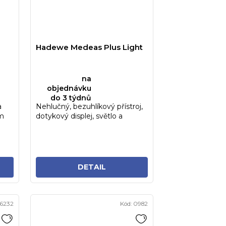
Hadewe Medeas Plus Light
na
objednávku
do 3 týdnů
a
Nehlučný, bezuhlíkový přístroj,
ým
dotykový displej, světlo a
ovládání na násadci, 3...
DETAIL
6232
Kód:
0982