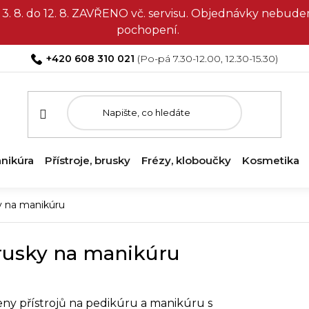
3. 8. do 12. 8. ZAVŘENO vč. servisu. Objednávky nebud
pochopení.
+420 608 310 021
nikúra
Přístroje, brusky
Frézy, kloboučky
Kosmetika
ky na manikúru
brusky na manikúru
ceny přístrojů na pedikúru a manikúru s