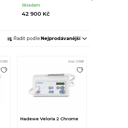
Skladem
42 900 Kč
Ř
Řadit podle:
Nejprodávanější
a
z
e
0985
Kód:
0988
n
í
p
r
o
d
u
Hadewe Veloria 2 Chrome