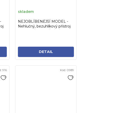
k
t
skladem
ů
-
NEJOBLÍBENĚJŠÍ MODEL -
roj
Nehlučný, bezuhlíkový přístroj
...
S KULATÝM ODSÁVÁNÍM za...
DETAIL
d:
916
Kód:
0989