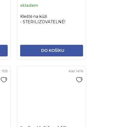
t
skladem
ů
Kleště na kůži
- STERILIZOVATELNÉ!
DO KOŠÍKU
:
1135
Kód:
1476