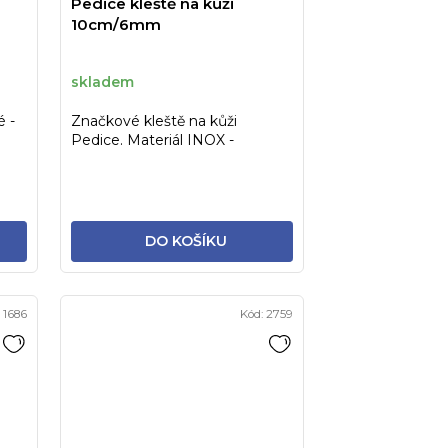
Pedice kleště na kůži
10cm/6mm
skladem
é -
Značkové kleště na kůži
Pedice. Materiál INOX -
sterilizovatelné.
DO KOŠÍKU
:
1686
Kód:
2759