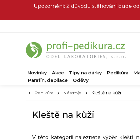
Přejít
Upozornění: Z důvodu stěhování bude od 
na
obsah
Novinky
Akce
Tipy na dárky
Pedikúra
Ma
Parafín, depilace
Oděvy
Domů
Pedikúra
Nástroje
Kleště na kůži
Kleště na kůži
V této kategorii naleznete výběr kleští 