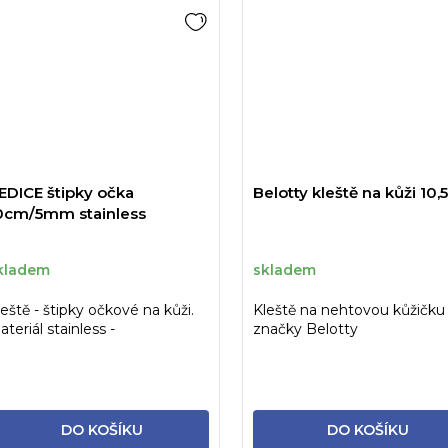
EDICE štipky očka
Belotty kleště na kůži 10
0cm/5mm stainless
kladem
skladem
leště - štipky očkové na kůži.
Kleště na nehtovou kůžičku
teriál stainless -
značky Belotty
terilizovatelné.
DO KOŠÍKU
DO KOŠÍKU