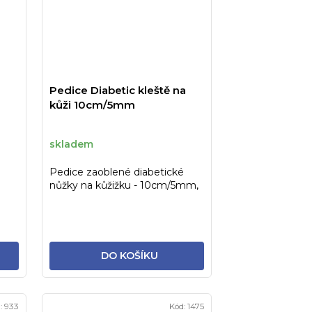
Pedice Diabetic kleště na
kůži 10cm/5mm
skladem
Pedice zaoblené diabetické
nůžky na kůžižku - 10cm/5mm,
materiál INOX -
STERILIZOVATELNÉ!
DO KOŠÍKU
:
933
Kód:
1475