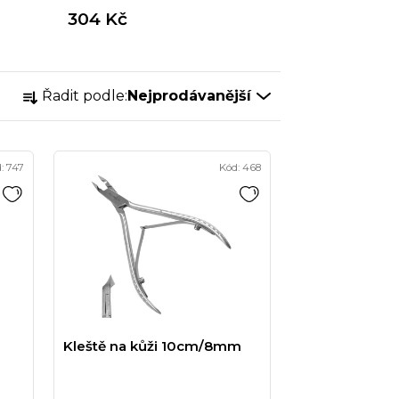
304 Kč
Ř
Řadit podle:
Nejprodávanější
a
z
e
d:
747
Kód:
468
n
í
p
r
o
d
u
Kleště na kůži 10cm/8mm
k