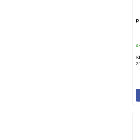
P
s
Kl
z
st