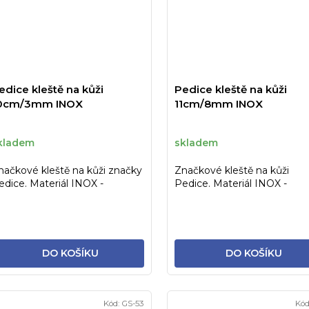
edice kleště na kůži
Pedice kleště na kůži
0cm/3mm INOX
11cm/8mm INOX
kladem
skladem
načkové kleště na kůži značky
Značkové kleště na kůži
edice. Materiál INOX -
Pedice. Materiál INOX -
erilizovatelné.
sterilizovatelné!
DO KOŠÍKU
DO KOŠÍKU
Kód:
GS-53
Kód