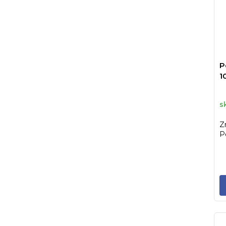
P
1
s
Z
P
st