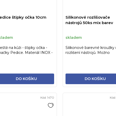
edice štipky očka 10cm
Silikonové rozlišovače
nástrojů 50ks mix barev
kladem
skladem
eště na kůži - štipky očka -
Silikonové barevné kroužky
načky Pedice. Materiál INOX -
rozlišení nástrojů. Možno
erilizovatelné.
sterilizovat!
DO KOŠÍKU
DO KOŠÍKU
Kód:
1470
Kód