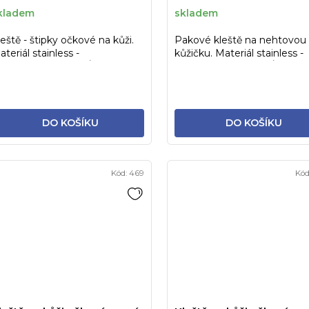
kladem
skladem
leště - štipky očkové na kůži.
Pakové kleště na nehtovou
teriál stainless -
kůžičku. Materiál stainless -
TERILIZOVATELNÉ!
STERILIZOVATELNÉ!
DO KOŠÍKU
DO KOŠÍKU
Kód:
469
Kód