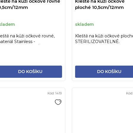
leště na kůži očkové rovné
Kleště na kůži očkové
0,5cm/12mm
ploché 10,5cm/12mm
kladem
skladem
leště na kůži očkové rovné,
Kleště na kůži očkové ploch
ateriál Stainless -
STERILIZOVATELNÉ.
TERILIZOVATELNÉ
DO KOŠÍKU
DO KOŠÍKU
Kód:
1419
Kód