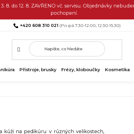
3. 8. do 12. 8. ZAVŘENO vč. servisu. Objednávky nebud
pochopení.
+420 608 310 021
nikúra
Přístroje, brusky
Frézy, kloboučky
Kosmetika
na kůži na pedikúru v různých velikostech,