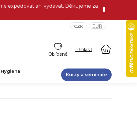
eme expedovat ani vydávat. Děkujeme za
CZK
EUR
NÁKUPNÍ
KOŠÍK
Hygiena
Kurzy a semináře