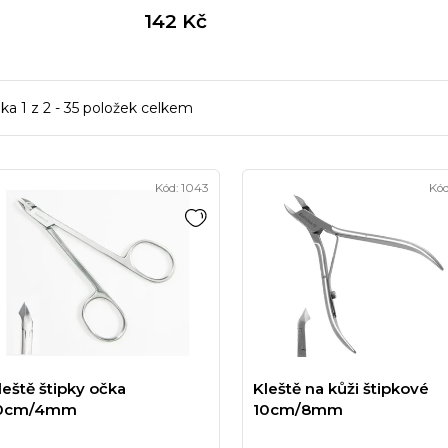
142 Kč
nka
1
z
2
-
35
položek celkem
Kód:
1043
Kó
leště štipky očka
Kleště na kůži štipkové
0cm/4mm
10cm/8mm