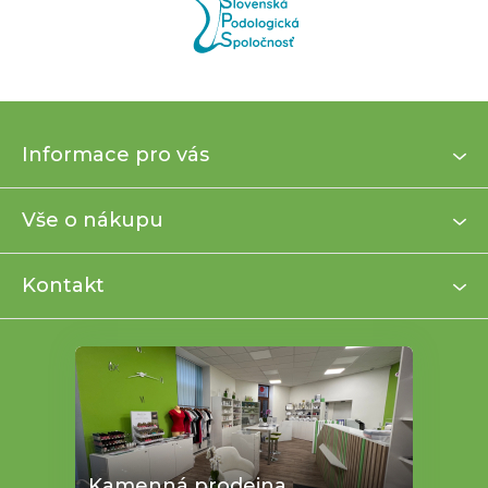
Z
Informace pro vás
á
p
a
Vše o nákupu
t
í
Kontakt
Kamenná prodejna