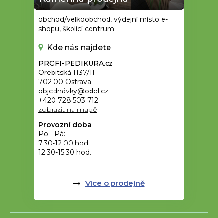
obchod/velkoobchod, výdejní místo e-
shopu, školící centrum
Kde nás najdete
PROFI-PEDIKURA.cz
Orebitská 1137/11
702 00 Ostrava
objednávky@odel.cz
+420 728 503 712
zobrazit na mapě
Provozní doba
Po - Pá:
7.30-12.00 hod.
12.30-15.30 hod.
Více o prodejně