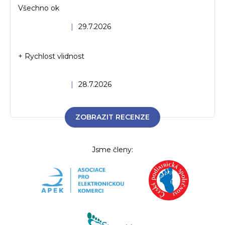
Všechno ok
Hodnocení obchodu je 5 z 5 hvězdiček.
|
29.7.2026
+ Rychlost vlidnost
Hodnocení obchodu je 5 z 5 hvězdiček.
|
28.7.2026
ZOBRAZIT RECENZE
Jsme členy: