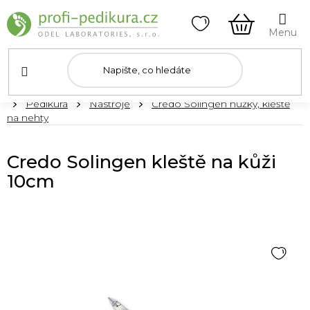
Přejít
na
obsah
NÁKUPNÍ
KOŠÍK
Domů
Pedikúra
Nástroje
Credo Solingen nůžky, kleště
na nehty
Credo Solingen kleště na kůži
10cm