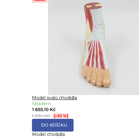
Model svalů chodidla
Skladem
1 655,10 Kč
1 839 Kč
(–10 %)
DO KOŠÍKU
Model chodidla