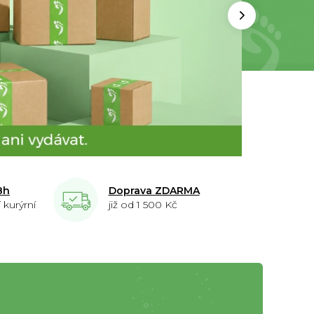
Následujíc
8h
Doprava ZDARMA
 kurýrní
již od 1 500 Kč