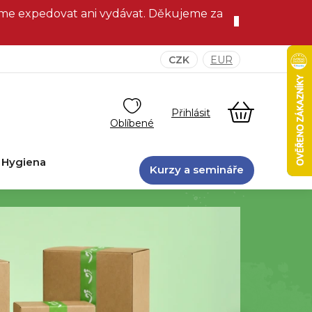
eme expedovat ani vydávat. Děkujeme za
CZK
EUR
NÁKUPNÍ
KOŠÍK
Hygiena
Kurzy a semináře