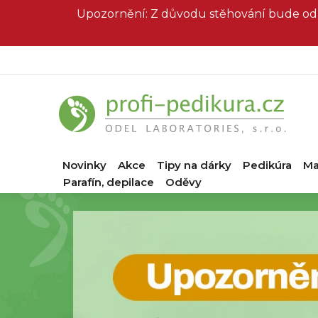
Přejít
Upozornění: Z důvodu stěhování bude od 
na
obsah
Novinky
Akce
Tipy na dárky
Pedikúra
Ma
Parafín, depilace
Oděvy