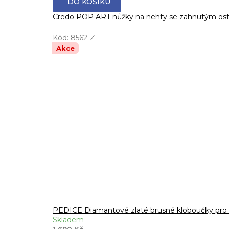
DO KOŠÍKU
Credo POP ART nůžky na nehty se zahnutým ostř
Kód:
8562-Z
Akce
PEDICE Diamantové zlaté brusné kloboučky pro
Skladem