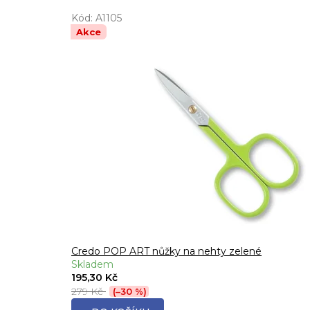
Kód:
A1105
Akce
Credo POP ART nůžky na nehty zelené
Skladem
195,30 Kč
279 Kč
(–30 %)