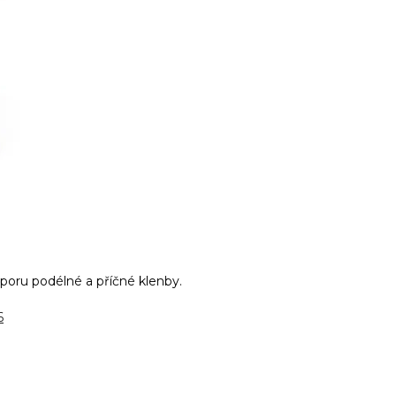
dporu podélné a příčné klenby.
6