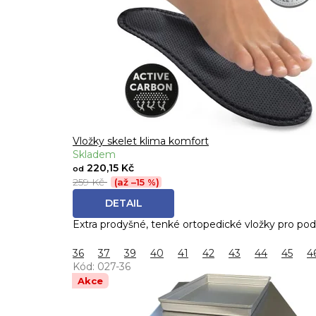
Vložky skelet klima komfort
Skladem
220,15 Kč
od
259 Kč
(až –15 %)
DETAIL
Extra prodyšné, tenké ortopedické vložky pro po
36
37
39
40
41
42
43
44
45
4
Kód:
027-36
Akce