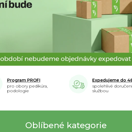
Program PROFI
Expedujeme do 4
pro obory pedikúra,
spolehlivé doručení
podologie
službou
Oblíbené kategorie