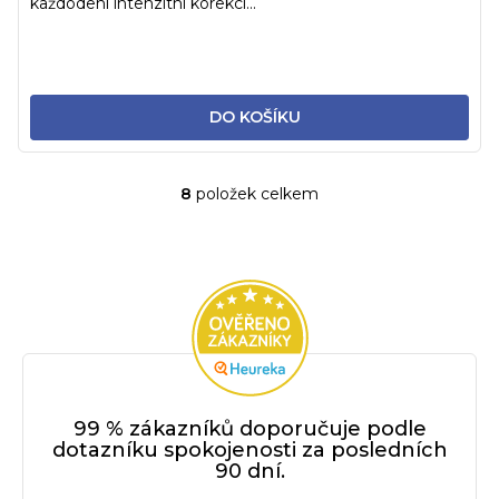
každodení intenzitní korekci...
DO KOŠÍKU
8
položek celkem
O
v
l
á
d
a
c
í
p
r
99 % zákazníků doporučuje podle
v
dotazníku spokojenosti za posledních
90 dní.
k