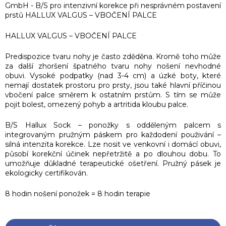
GmbH - B/S pro intenzivní korekce při nesprávném postavení
prstů HALLUX VALGUS – VBOČENÍ PALCE
HALLUX VALGUS – VBOČENÍ PALCE
Predispozice tvaru nohy je často zděděna. Kromě toho může
za další zhoršení špatného tvaru nohy nošení nevhodné
obuvi. Vysoké podpatky (nad 3-4 cm) a úzké boty, které
nemají dostatek prostoru pro prsty, jsou také hlavní příčinou
vbočení palce směrem k ostatním prstům. S tím se může
pojit bolest, omezený pohyb a artritida kloubu palce.
B/S Hallux Sock – ponožky s odděleným palcem s
integrovaným pružným páskem pro každodení použivání –
silná intenzita korekce. Lze nosit ve venkovní i domácí obuvi,
působí korekční účinek nepřetržitě a po dlouhou dobu. To
umožňuje důkladné terapeutické ošetření. Pružný pásek je
ekologicky certifikován.
8 hodin nošení ponožek = 8 hodin terapie