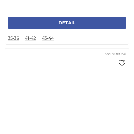
DETAIL
35-36
41-42
43-44
Kód:
906036