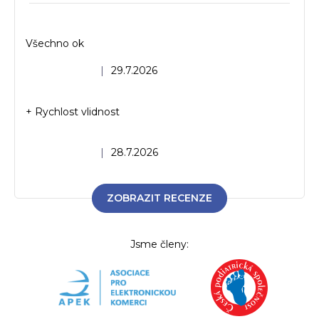
y
v
ý
Všechno ok
p
i
Hodnocení obchodu je 5 z 5 hvězdiček.
|
29.7.2026
s
u
+ Rychlost vlidnost
Hodnocení obchodu je 5 z 5 hvězdiček.
|
28.7.2026
ZOBRAZIT RECENZE
Jsme členy: