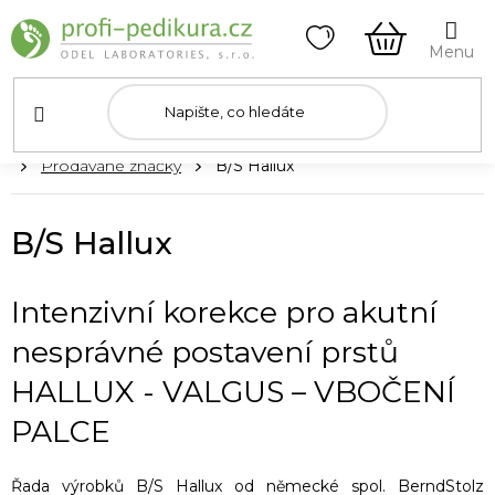
Přejít
na
obsah
NÁKUPNÍ
KOŠÍK
Domů
Prodávané značky
B/S Hallux
B/S Hallux
Intenzivní korekce pro akutní
nesprávné postavení prstů
HALLUX -
VALGUS – VBOČENÍ
PALCE
Řada výrobků B/S Hallux od německé spol. BerndStolz