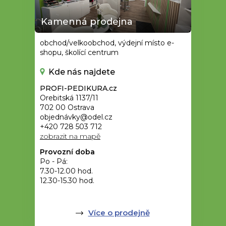
Kamenná prodejna
obchod/velkoobchod, výdejní místo e-
shopu, školící centrum
Kde nás najdete
PROFI-PEDIKURA.cz
Orebitská 1137/11
702 00 Ostrava
objednávky@odel.cz
+420 728 503 712
zobrazit na mapě
Provozní doba
Po - Pá:
7.30-12.00 hod.
12.30-15.30 hod.
Více o prodejně