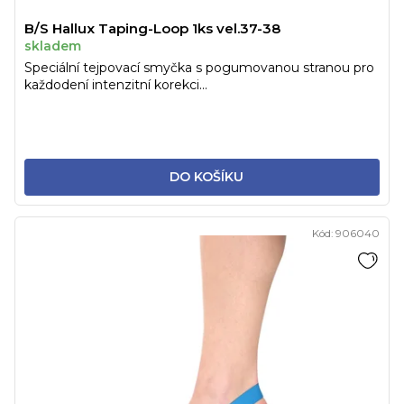
ů
B/S Hallux Taping-Loop 1ks vel.37-38
skladem
Speciální tejpovací smyčka s pogumovanou stranou pro
každodení intenzitní korekci...
DO KOŠÍKU
Kód:
906040