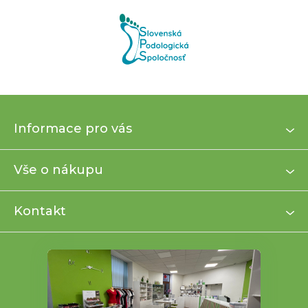
Z
Informace pro vás
á
p
a
Vše o nákupu
t
í
Kontakt