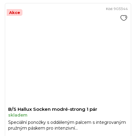
Kód:
903344
Akce
B/S Hallux Socken modré-strong 1 pár
skladem
Speciální ponožky s odděleným palcem s integrovaným
pružným páskem pro intenzivní...