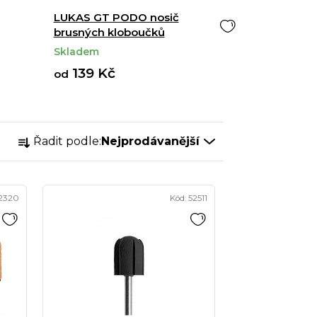
LUKAS GT PODO nosič
brusných kloboučků
Skladem
139 Kč
od
Ř
Řadit podle:
Nejprodávanější
a
z
e
2320
Kód:
52511
n
í
p
r
o