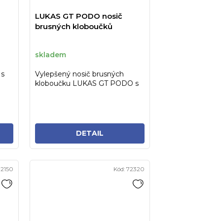
d
u
LUKAS GT PODO nosič
brusných kloboučků
k
t
skladem
ů
 s
Vylepšený nosič brusných
kloboučku LUKAS GT PODO s
vysokou kvalitou nerezové
stopky a s...
DETAIL
12150
Kód:
72320