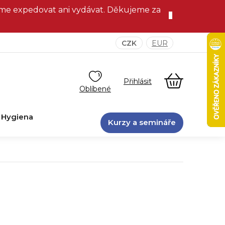
eme expedovat ani vydávat. Děkujeme za
CZK
EUR
NÁKUPNÍ
KOŠÍK
Hygiena
Kurzy a semináře