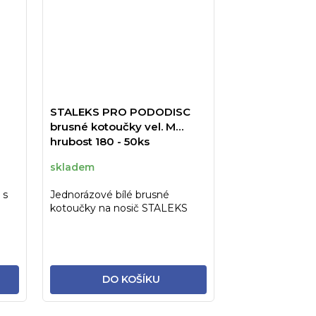
STALEKS PRO PODODISC
brusné kotoučky vel. M
hrubost 180 - 50ks
skladem
 s
Jednorázové bílé brusné
kotoučky na nosič STALEKS
..
PRO PODODISC velikost M
hrubost 180
DO KOŠÍKU