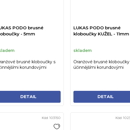
UKAS PODO brusné
LUKAS PODO brusné
loboučky - 5mm
kloboučky KUŽEL - 11mm
kladem
skladem
ranžové brusné kloboučky s
Oranžové brusné kloboučky
činnějšími korundovými
účinnějšími korundovými
rystaly pro snadnější a
krystaly pro snadnější a
chlejší...
rychlejší...
DETAIL
DETAIL
Kód:
103150
Kód:
102