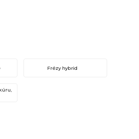
é
Frézy hybrid
kúru,