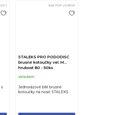
320-1
Kód:
PDF-20-80W
STALEKS PRO PODODISC
brusné kotoučky vel. M
hrubost 80 - 50ks
skladem
 s
Jednorázové bílé brusné
kotoučky na nosič STALEKS
..
PRO PODODISC velikost M
hrubost 80