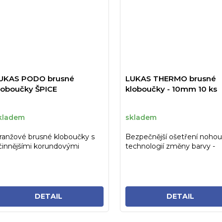
UKAS PODO brusné
LUKAS THERMO brusné
loboučky ŠPICE
kloboučky - 10mm 10 ks
kladem
skladem
ranžové brusné kloboučky s
Bezpečnější ošetření nohou
činnějšími korundovými
technologií změny barvy -
rystaly pro snadnější a
termo brusné kloboučky s 2.
chlejší...
DETAIL
DETAIL