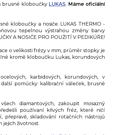
 brusné kloboučky
LUKAS
.
Máme oficiální
usné kloboučky a nosiče. LUKAS THERMO -
upňovou tepelnou výstrahou změny barvy
ČKY A NOSIČE PRO POUŽITÍ V PEDIKÚŘE!
ace o velikosti frézy v mm, průměr stopky je
telné kromě kloboučku Lukas, korundových
ocelových, karbidových, korundových, v
další pomůcky: kalibrační váleček, brusné
 všech diamantových, zakoupit mosazný
ředešli používaní křivých fréz, které ničí
ání, přepravě, skladování rotačních nástrojů
 jejich životnost.