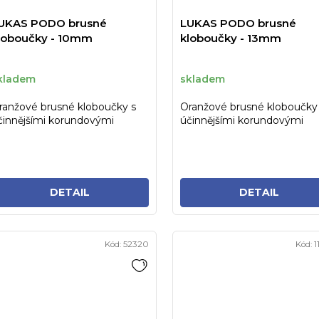
UKAS PODO brusné
LUKAS PODO brusné
loboučky - 10mm
kloboučky - 13mm
kladem
skladem
ranžové brusné kloboučky s
Oranžové brusné kloboučky
činnějšími korundovými
účinnějšími korundovými
rystaly pro snadnější a
krystaly pro snadnější a
chlejší...
rychlejší...
DETAIL
DETAIL
Kód:
52320
Kód:
1