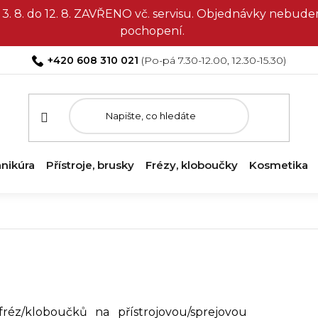
3. 8. do 12. 8. ZAVŘENO vč. servisu. Objednávky nebud
pochopení.
+420 608 310 021
nikúra
Přístroje, brusky
Frézy, kloboučky
Kosmetika
fréz/kloboučků na přístrojovou/sprejovou