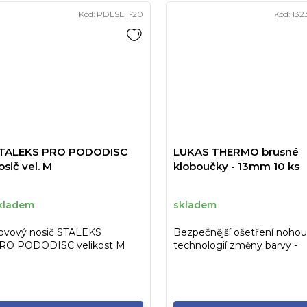
Kód:
PDLSET-20
Kód:
132
TALEKS PRO PODODISC
LUKAS THERMO brusné
osič vel. M
kloboučky - 13mm 10 ks
kladem
skladem
ovový nosič STALEKS
Bezpečnější ošetření nohou
RO PODODISC velikost M
technologií změny barvy -
20 mm) pro jednorázové
termo brusné kloboučky s 2.
rusné kotoučky -...