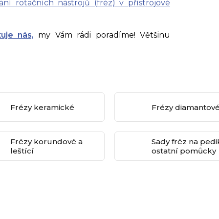
ání rotačních nástrojů (fréz) v přístrojové
uje nás,
my Vám rádi poradíme! Většinu
Frézy keramické
Frézy diamantov
Frézy korundové a
Sady fréz na pedi
leštící
ostatní pomůcky