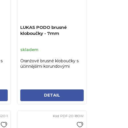
LUKAS PODO brusné
kloboučky - 7mm
skladem
 s
Oranžové brusné kloboučky s
účinnějšími korundovými
krystaly pro snadnější a
rychlejší...
DETAIL
320-1
Kód:
PDF-20-180W