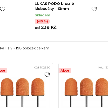
LUKAS PODO brusné
kloboučky - 13mm
Skladem
(–10 %)
239 Kč
od
nka
1
z
9
-
198
položek celkem
Kód:
102320
Kód:
13
kce
Akce