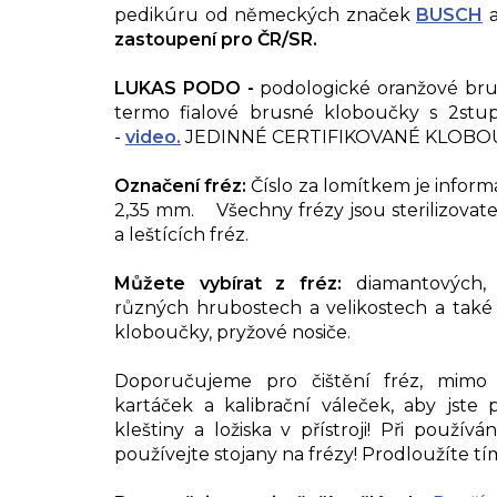
pedikúru od německých značek
BUSCH
a
zastoupení pro ČR/SR.
LUKAS PODO -
podologické oranžové br
termo fialové brusné kloboučky s 2st
-
video.
JEDINNÉ CERTIFIKOVANÉ KLOBOU
Označení fréz:
Číslo za lomítkem je inform
2,35 mm. Všechny frézy jsou sterilizova
a leštících fréz.
Můžete vybírat z fréz:
diamantových, 
různých hrubostech a velikostech a také 
kloboučky, pryžové nosiče.
Doporučujeme pro čištění fréz, mimo
kartáček a kalibrační váleček, aby jste p
kleštiny a ložiska v přístroji! Při použív
používejte stojany na frézy! Prodloužíte tím