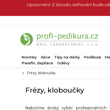
Přejít
Upozornění: Z důvodu stěhování bude od 
na
obsah
Novinky
Akce
Tipy na dárky
Pedikúra
Ma
Parafín, depilace
Oděvy
Domů
Frézy, kloboučky
Frézy, kloboučky
Nabízíme široký výběr profesionálních 