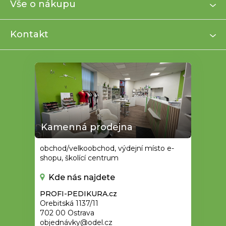
a
Vše o nákupu
t
í
Kontakt
Kamenná prodejna
obchod/velkoobchod, výdejní místo e-
shopu, školící centrum
Kde nás najdete
PROFI-PEDIKURA.cz
Orebitská 1137/11
702 00 Ostrava
objednávky@odel.cz