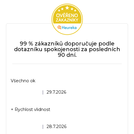
99 % zákazníků doporučuje podle
dotazníku spokojenosti za posledních
90 dní.
Všechno ok
Hodnocení obchodu je 5 z 5 hvězdiček.
|
29.7.2026
+ Rychlost vlidnost
Hodnocení obchodu je 5 z 5 hvězdiček.
|
28.7.2026