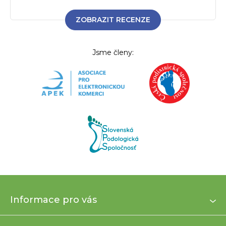
ZOBRAZIT RECENZE
Jsme členy:
Z
Informace pro vás
á
p