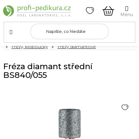
Přejít
na
obsah
NÁKUPNÍ
KOŠÍK
Domů
Frézy, kloboučky
Frézy diamantové
Fréza diamant střední
BS840/055