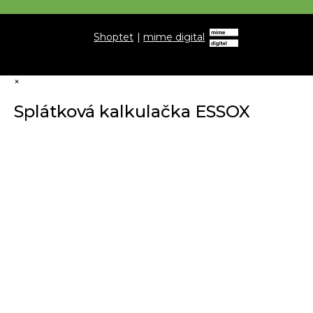
Shoptet
|
mime digital
×
Splátková kalkulačka ESSOX