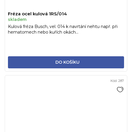
Fréza ocel kulová 1RS/014
skladem
Kulová fréza Busch, vel. 014 k navrtání nehtu např. při
hematomech nebo kuřích okách...
DO KOŠÍKU
Kód:
287