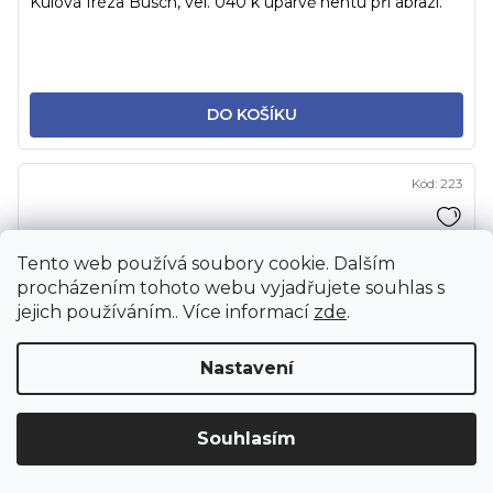
Kulová fréza Busch, vel. 040 k úparvě nehtu při abrazi.
DO KOŠÍKU
Kód:
223
Tento web používá soubory cookie. Dalším
procházením tohoto webu vyjadřujete souhlas s
jejich používáním.. Více informací
zde
.
Nastavení
Upozornění: Z důvodu stěhování bude od 3. 8. do 12. 8. ZAVŘENO vč.
Souhlasím
servisu. Objednávky nebudeme expedovat ani vydávat. Děkujeme za
pochopení.