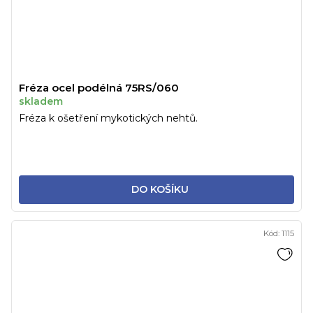
Fréza ocel podélná 75RS/060
skladem
Fréza k ošetření mykotických nehtů.
DO KOŠÍKU
Kód:
1115