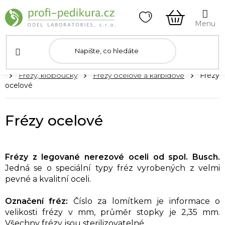
Přejít
na
obsah
NÁKUPNÍ
KOŠÍK
Domů
Frézy, kloboučky
Frézy ocelové a karbidové
Frézy
ocelové
Frézy ocelové
Frézy z legované nerezové oceli od spol. Busch.
Jedná se o speciální typy fréz vyrobených z velmi
pevné a kvalitní oceli.
Označení fréz:
Číslo za lomítkem je informace o
velikosti frézy v mm, průměr stopky je 2,35 mm.
Všechny frézy jsou sterilizovatelné.