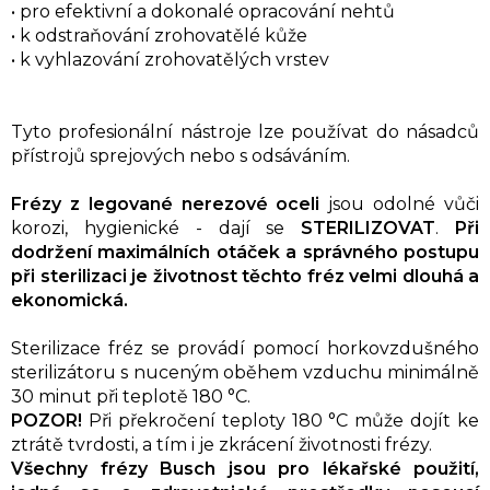
• pro efektivní a dokonalé opracování nehtů
• k odstraňování zrohovatělé kůže
• k vyhlazování zrohovatělých vrstev
Tyto profesionální nástroje lze používat do násadců
přístrojů sprejových nebo s odsáváním.
Frézy z legované nerezové oceli
jsou odolné vůči
korozi, hygienické - dají se
STERILIZOVAT
.
Při
dodržení maximálních otáček a správného postupu
při sterilizaci je životnost těchto fréz velmi dlouhá a
ekonomická.
Sterilizace fréz se provádí pomocí horkovzdušného
sterilizátoru s nuceným oběhem vzduchu minimálně
30 minut při teplotě 180 °C.
POZOR!
Při překročení teploty 180 °C může dojít ke
ztrátě tvrdosti, a tím i je zkrácení životnosti frézy.
Všechny frézy Busch jsou pro lékařské použití,