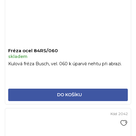
Fréza ocel 84RS/060
skladem
Kulová fréza Busch, vel. 060 k úparvě nehtu při abrazi.
DO KOŠÍKU
Kód:
2042