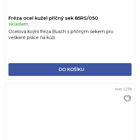
Fréza ocel kužel příčný sek 85RS/050
skladem
Ocelová kožní fréza Busch s příčným sekem pro
veškeré práce na kůži.
DO KOŠÍKU
Kód:
2238