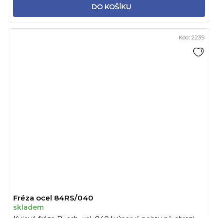
DO KOŠÍKU
Kód:
2239
Fréza ocel 84RS/040
skladem