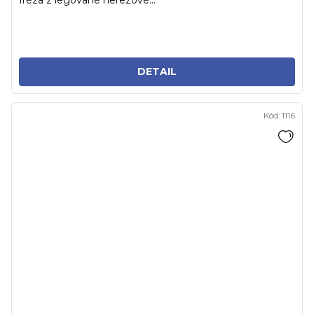
fréza z legované nerezové...
DETAIL
Kód:
1116