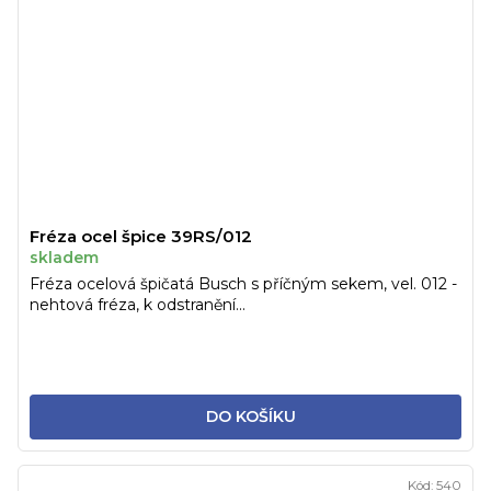
Fréza ocel špice 39RS/012
skladem
Fréza ocelová špičatá Busch s příčným sekem, vel. 012 -
nehtová fréza, k odstranění...
DO KOŠÍKU
Kód:
540