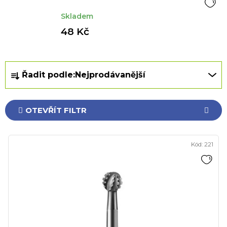
Skladem
48 Kč
Ř
Řadit podle:
Nejprodávanější
a
z
e
OTEVŘÍT FILTR
n
í
V
p
Kód:
221
ý
r
p
o
i
d
s
u
p
k
r
t