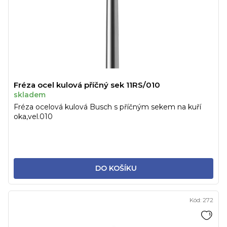
o
ů
d
u
k
t
ů
Fréza ocel kulová příčný sek 11RS/010
skladem
Fréza ocelová kulová Busch s příčným sekem na kuří
oka,vel.010
DO KOŠÍKU
Kód:
272