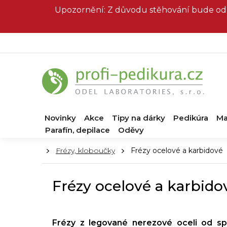
Přejít
Upozornění: Z důvodu stěhování bude od 
na
obsah
Novinky
Akce
Tipy na dárky
Pedikúra
Ma
Parafín, depilace
Oděvy
Domů
Frézy, kloboučky
Frézy ocelové a karbidové
Frézy ocelové a karbido
Frézy z legované nerezové oceli od sp