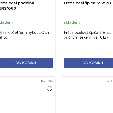
réza ocel podélná
Fréza ocel špice 39RS/01
5RS/060
kladem
skladem
réza k ošetření mykotických
Fréza ocelová špičatá Busch
ehtů.
příčným sekem, vel. 012 -
nehtová fréza, k odstranění..
DO KOŠÍKU
DO KOŠÍKU
Kód:
584
Kód: