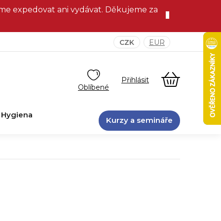
eme expedovat ani vydávat. Děkujeme za
CZK
EUR
NÁKUPNÍ
KOŠÍK
Hygiena
Kurzy a semináře