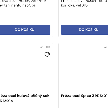
ulová fréza Busch, vel. 014 k
Fréza ocelová Busch - dutá
avrtání nehtu např. při
kuří oka, vel.018
ematomech nebo kuřích
ách...
DO KOŠÍKU
DO KOŠÍKU
Kód:
1119
Kó
réza ocel kulová příčný sek
Fréza ocel špice 39RS/0
1RS/014