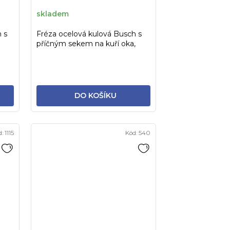
skladem
 s
Fréza ocelová kulová Busch s
příčným sekem na kuří oka,
.
vel.012
DO KOŠÍKU
d:
1115
Kód:
540