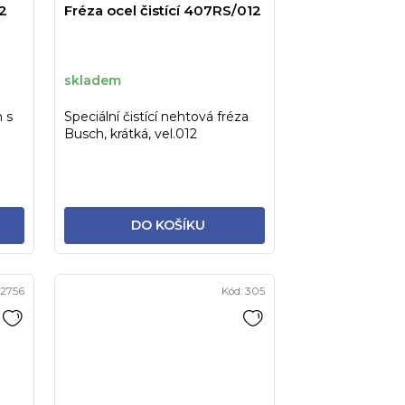
2
Fréza ocel čistící 407RS/012
skladem
 s
Speciální čistící nehtová fréza
Busch, krátká, vel.012
.
DO KOŠÍKU
2756
Kód:
305