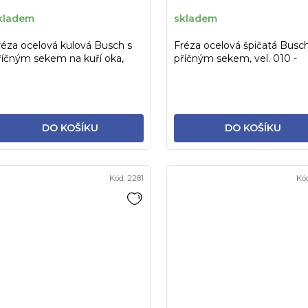
kladem
skladem
réza ocelová kulová Busch s
Fréza ocelová špičatá Busch
říčným sekem na kuří oka,
příčným sekem, vel. 010 -
el.014
nehtová fréza, k odstranění..
DO KOŠÍKU
DO KOŠÍKU
Kód:
2281
Kó