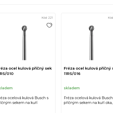
Kód:
221
Kód
réza ocel kulová příčný sek
Fréza ocel kulová příčný 
1RS/010
11RS/016
kladem
skladem
réza ocelová kulová Busch s
Fréza ocelová kulová Busch
říčným sekem na kuří
příčným sekem na kuří oka,
ka,vel.010
vel.016