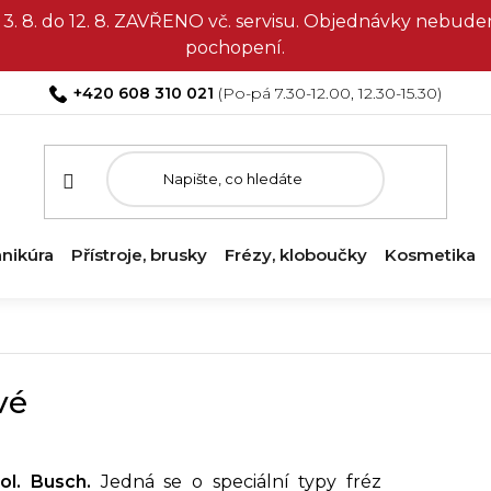
3. 8. do 12. 8. ZAVŘENO vč. servisu. Objednávky nebud
pochopení.
+420 608 310 021
nikúra
Přístroje, brusky
Frézy, kloboučky
Kosmetika
vé
ol. Busch.
Jedná se o speciální typy fréz