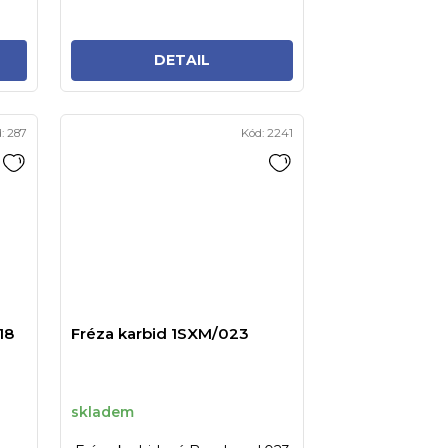
DETAIL
d:
287
Kód:
2241
18
Fréza karbid 1SXM/023
skladem