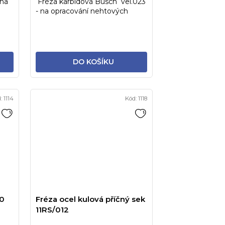
 na
Fréza karbidová Busch vel.023
- na opracování nehtových
plotének, speciálně u...
DO KOŠÍKU
d:
1114
Kód:
1118
10
Fréza ocel kulová příčný sek
11RS/012