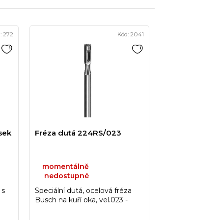
a
z
e
:
272
Kód:
2041
n
í
p
r
o
d
u
sek
Fréza dutá 224RS/023
k
t
momentálně
nedostupné
ů
 s
Speciální dutá, ocelová fréza
Busch na kuří oka, vel.023 -
fréza z legované nerezové...