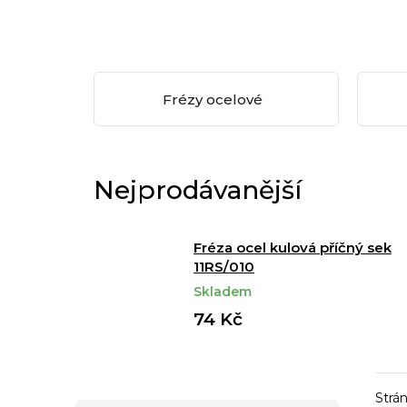
Frézy ocelové
Nejprodávanější
Fréza ocel kulová příčný sek
11RS/010
Skladem
74 Kč
Strá