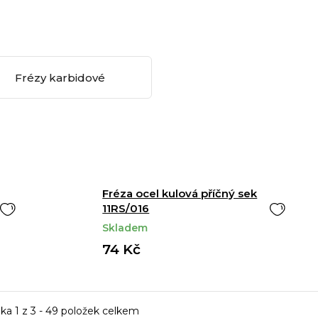
Frézy karbidové
Fréza ocel kulová příčný sek
11RS/016
Skladem
74 Kč
nka
1
z
3
-
49
položek celkem