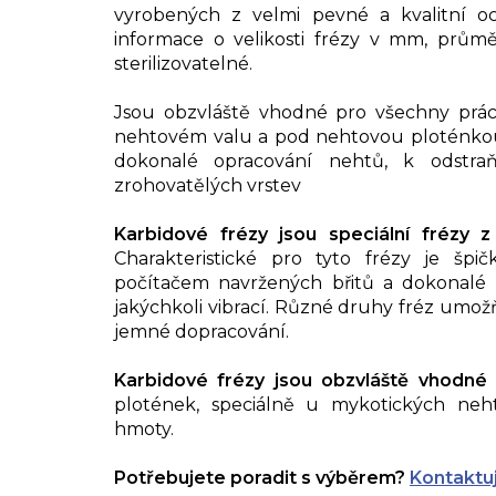
vyrobených z velmi pevné a kvalitní oce
informace o velikosti frézy v mm, prům
sterilizovatelné.
Jsou obzvláště vhodné pro všechny prá
nehtovém valu a pod nehtovou ploténkou, 
dokonalé opracování nehtů, k odstraň
zrohovatělých vrstev
Karbidové frézy jsou speciální frézy z 
Charakteristické pro tyto frézy je špič
počítačem navržených břitů a dokonalé 
jakýchkoli vibrací. Různé druhy fréz umož
jemné dopracování.
Karbidové frézy jsou obzvláště vhodné
plotének, speciálně u mykotických ne
hmoty.
Potřebujete poradit s výběrem?
Kontaktu