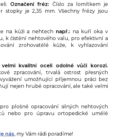
li.
Označení fréz:
Číslo za lomítkem je
ěr stopky je 2,35 mm. Všechny frézy jsou
ce na kůži a nehtech
např.:
na kuří oka v
k čistění nehtového valu, pro efektivní a
ování zrohovatělé kůže, k vyhlazování
velmi kvalitní oceli odolné vůči korozi.
kové zpracování, trvalá ostrost přesných
vyvážení umožňující příjemnou práci bez
ňují nejen hrubé opracování, ale také velmi
pro plošné opracování silných nehtových
htů nebo pro úpravu ortopedické umělé
je nás
, my Vám rádi poradíme!