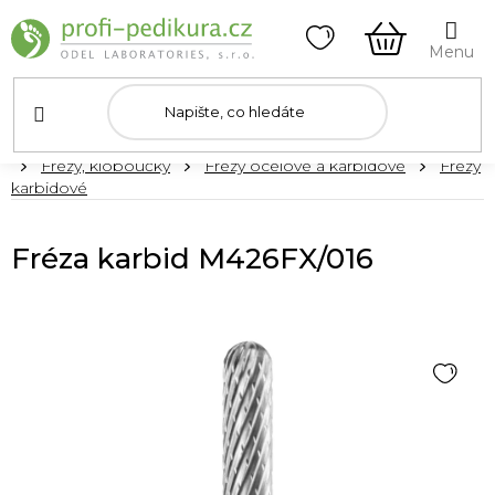
Přejít
na
obsah
NÁKUPNÍ
KOŠÍK
Domů
Frézy, kloboučky
Frézy ocelové a karbidové
Frézy
karbidové
Fréza karbid M426FX/016