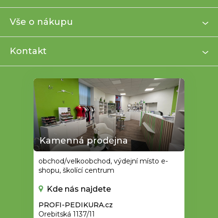
p
a
Vše o nákupu
t
í
Kontakt
Kamenná prodejna
obchod/velkoobchod, výdejní místo e-
shopu, školící centrum
Kde nás najdete
PROFI-PEDIKURA.cz
Orebitská 1137/11