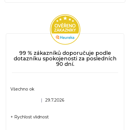
99 % zákazníků doporučuje podle
dotazníku spokojenosti za posledních
90 dní.
Všechno ok
Hodnocení obchodu je 5 z 5 hvězdiček.
|
29.7.2026
+ Rychlost vlidnost