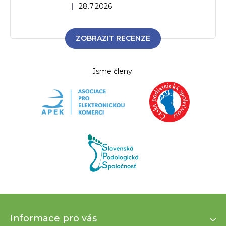
Hodnocení obchodu je 5 z 5 hvězdiček.
|
28.7.2026
ZOBRAZIT RECENZE
Jsme členy:
Z
Informace pro vás
á