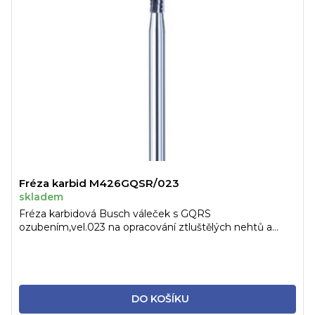
Fréza karbid M426GQSR/023
skladem
Fréza karbidová Busch váleček s GQRS
ozubením,vel.023 na opracování ztluštělých nehtů a...
DO KOŠÍKU