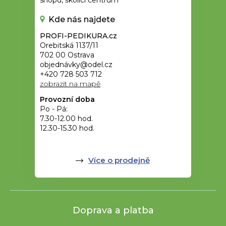
Kde nás najdete
PROFI-PEDIKURA.cz
Orebitská 1137/11
702 00 Ostrava
objednávky@odel.cz
+420 728 503 712
zobrazit na mapě
Provozní doba
Po - Pá:
7.30-12.00 hod.
12.30-15.30 hod.
Více o prodejně
Doprava a platba