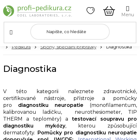
Přejít
na
obsah
NÁKUPNÍ
KOŠÍK
Domů
Pedikúra
Špony, speciální přípravky
Diagnostika
Diagnostika
V této kategorii
naleznete zdravotnické,
certifikované nástroje, přístroje a pomůcky
pro
diagnostiku neuropatie
(monofilamentum,
kalibrovanou ladičku, neurothesiometer, TIP
THERM a teploměry) a
testovací soupravu pro
diagnostiku mykózy
, kterou způsobující
dermatofyty.
Pomůcky pro diagnostiku neuropatie
doporučuje spol. IWGDF:
I
nternational Working