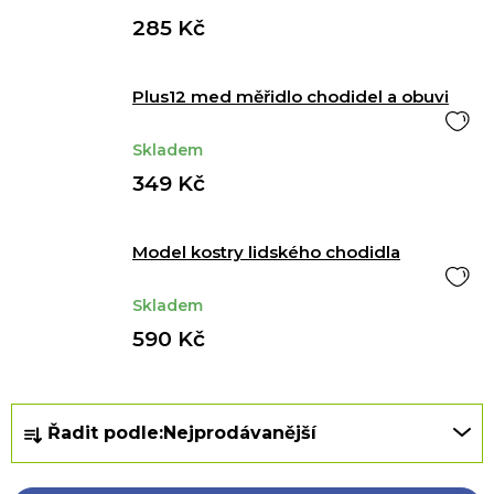
285 Kč
Plus12 med měřidlo chodidel a obuvi
Skladem
349 Kč
Model kostry lidského chodidla
Skladem
590 Kč
Ř
Řadit podle:
Nejprodávanější
a
z