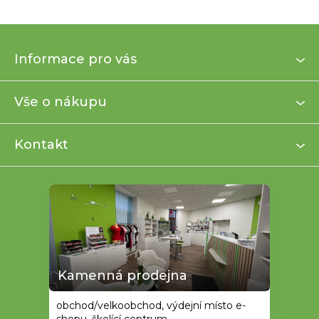
Z
Informace pro vás
á
p
a
Vše o nákupu
t
í
Kontakt
Kamenná prodejna
obchod/velkoobchod, výdejní místo e-
shopu, školící centrum