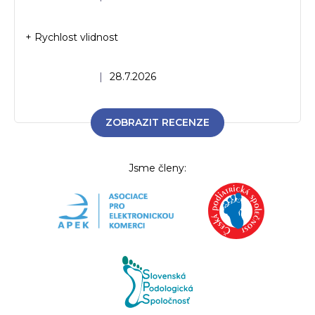
+ Rychlost vlidnost
Hodnocení obchodu je 5 z 5 hvězdiček.
|
28.7.2026
ZOBRAZIT RECENZE
Jsme členy: