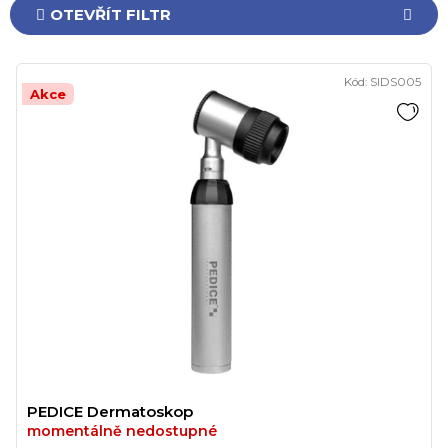
e
OTEVŘÍT FILTR
n
í
V
p
Kód:
SIDS005
ý
Akce
r
p
o
i
d
s
u
p
k
r
t
o
ů
d
u
k
t
ů
PEDICE Dermatoskop
momentálně nedostupné