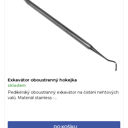
o
i
d
s
u
p
k
r
t
o
ů
d
u
k
t
ů
Exkavátor oboustranný hokejka
skladem
Pedikérský oboustranný exkavátor na čistění nehtových
valů. Materiál stainless -...
DO KOŠÍKU