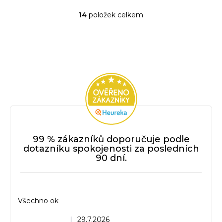
14
položek celkem
O
v
l
á
d
a
c
í
p
r
v
99 % zákazníků doporučuje podle
k
dotazníku spokojenosti za posledních
y
90 dní.
v
ý
p
i
Všechno ok
s
u
Hodnocení obchodu je 5 z 5 hvězdiček.
|
29.7.2026