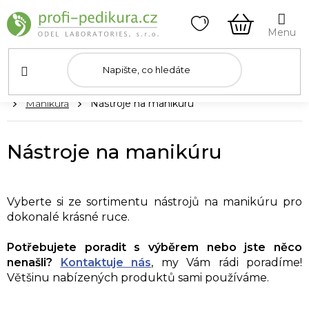
Přejít
na
obsah
NÁKUPNÍ
KOŠÍK
Domů
Manikúra
Nástroje na manikúru
Nástroje na manikúru
Vyberte si ze sortimentu nástrojů na manikúru pro
dokonalé krásné ruce.
Potřebujete poradit s výběrem nebo jste něco
nenašli?
Kontaktuje nás
, my Vám rádi poradíme!
Většinu nabízených produktů sami používáme.