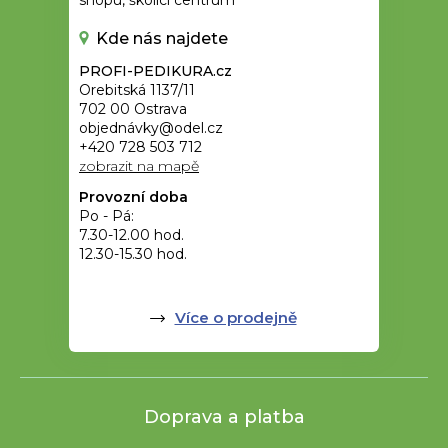
shopu, školící centrum
Kde nás najdete
PROFI-PEDIKURA.cz
Orebitská 1137/11
702 00 Ostrava
objednávky@odel.cz
+420 728 503 712
zobrazit na mapě
Provozní doba
Po - Pá:
7.30-12.00 hod.
12.30-15.30 hod.
Více o prodejně
Doprava a platba