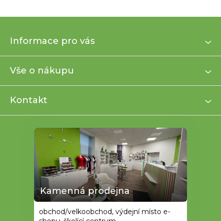
Z
Informace pro vás
á
p
a
Vše o nákupu
t
í
Kontakt
Kamenná prodejna
obchod/velkoobchod, výdejní místo e-