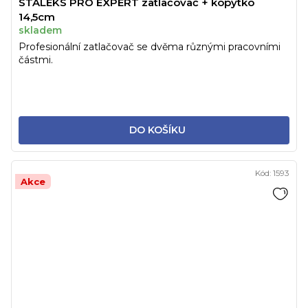
STALEKS PRO EXPERT zatlačovač + kopýtko
14,5cm
skladem
Profesionální zatlačovač se dvěma různými pracovními
částmi.
DO KOŠÍKU
Kód:
1593
Akce