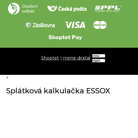
Shoptet
|
mime digital
×
Splátková kalkulačka ESSOX