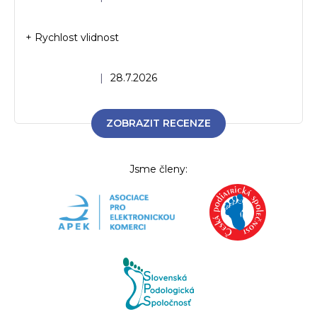
+ Rychlost vlidnost
Hodnocení obchodu je 5 z 5 hvězdiček.
|
28.7.2026
ZOBRAZIT RECENZE
Jsme členy: