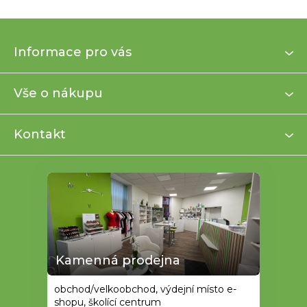
Z
Informace pro vás
á
p
a
Vše o nákupu
t
í
Kontakt
Kamenná prodejna
obchod/velkoobchod, výdejní místo e-
shopu, školící centrum