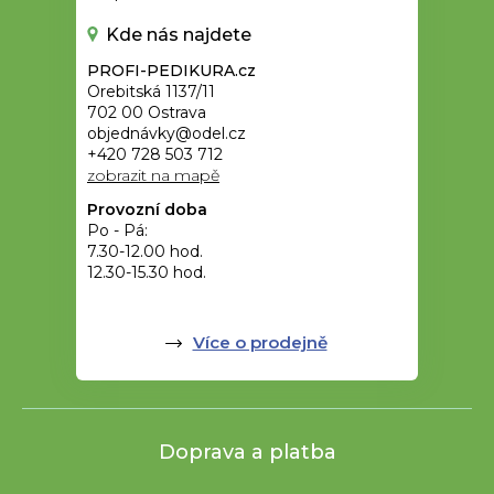
Kde nás najdete
PROFI-PEDIKURA.cz
Orebitská 1137/11
702 00 Ostrava
objednávky@odel.cz
+420 728 503 712
zobrazit na mapě
Provozní doba
Po - Pá:
7.30-12.00 hod.
12.30-15.30 hod.
Více o prodejně
Doprava a platba