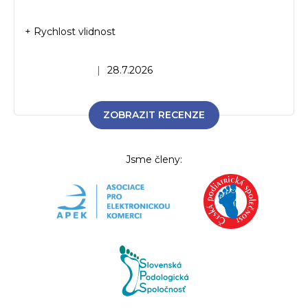
+ Rychlost vlidnost
Hodnocení obchodu je 5 z 5 hvězdiček.
|
28.7.2026
ZOBRAZIT RECENZE
Jsme členy: