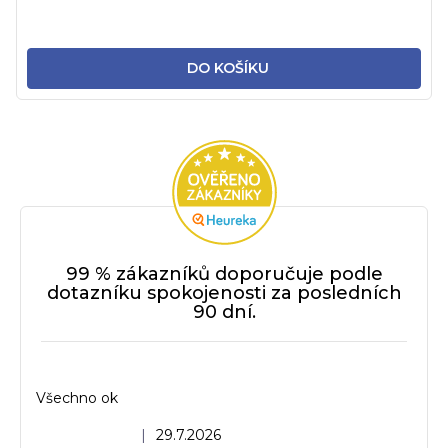
DO KOŠÍKU
99 % zákazníků doporučuje podle
dotazníku spokojenosti za posledních
90 dní.
Všechno ok
Hodnocení obchodu je 5 z 5 hvězdiček.
|
29.7.2026