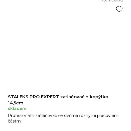
Kód:
PE-90/2
STALEKS PRO EXPERT zatlačovač + kopýtko
14,5cm
skladem
Profesionální zatlačovač se dvěma různými pracovními
částmi.