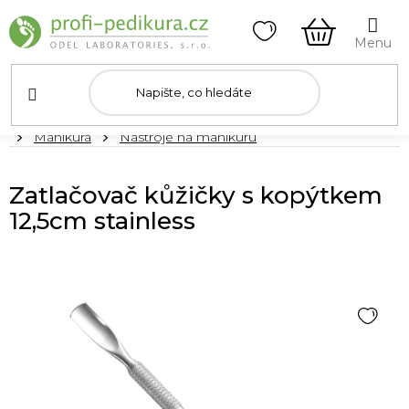
Přejít
na
obsah
NÁKUPNÍ
KOŠÍK
Domů
Manikúra
Nástroje na manikúru
Zatlačovač kůžičky s kopýtkem
12,5cm stainless