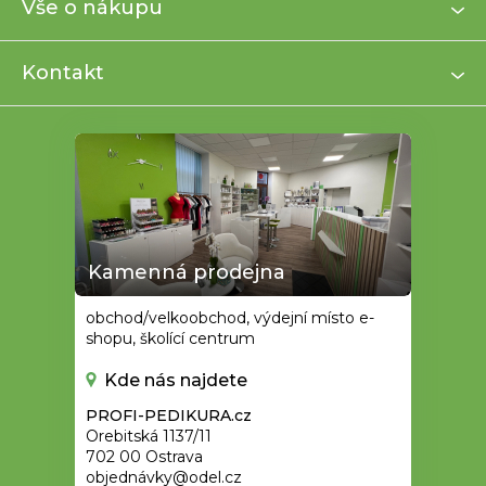
a
Vše o nákupu
t
í
Kontakt
Kamenná prodejna
obchod/velkoobchod, výdejní místo e-
shopu, školící centrum
Kde nás najdete
PROFI-PEDIKURA.cz
Orebitská 1137/11
702 00 Ostrava
objednávky@odel.cz