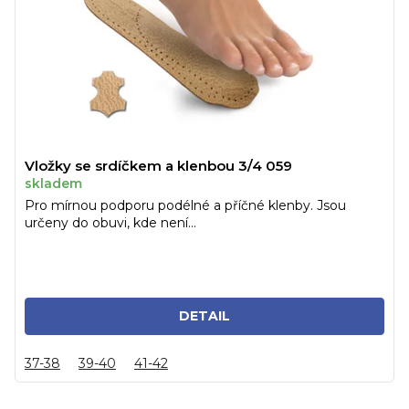
Vložky se srdíčkem a klenbou 3/4 059
skladem
Pro mírnou podporu podélné a příčné klenby. Jsou
určeny do obuvi, kde není...
DETAIL
37-38
39-40
41-42