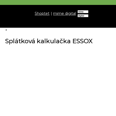
Shoptet
|
mime digital
×
Splátková kalkulačka ESSOX