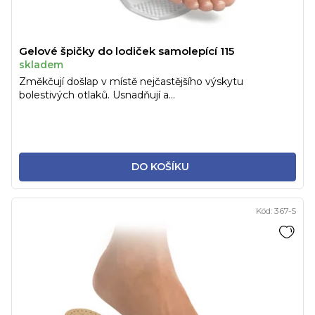
Gelové špičky do lodiček samolepící 115
skladem
Změkčují došlap v místě nejčastějšího výskytu
bolestivých otlaků. Usnadňují a...
DO KOŠÍKU
Kód:
367-S