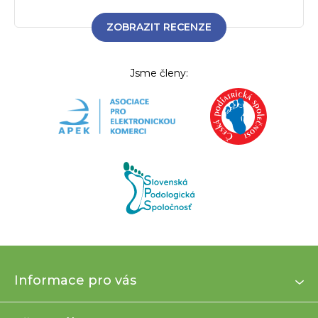
ZOBRAZIT RECENZE
Jsme členy:
Z
Informace pro vás
á
p