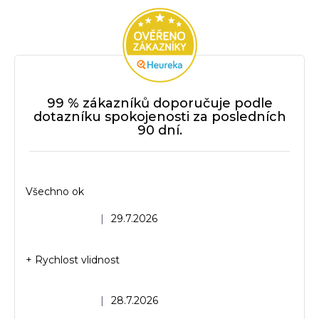
99 % zákazníků doporučuje podle
dotazníku spokojenosti za posledních
90 dní.
Všechno ok
Hodnocení obchodu je 5 z 5 hvězdiček.
|
29.7.2026
+ Rychlost vlidnost
Hodnocení obchodu je 5 z 5 hvězdiček.
|
28.7.2026