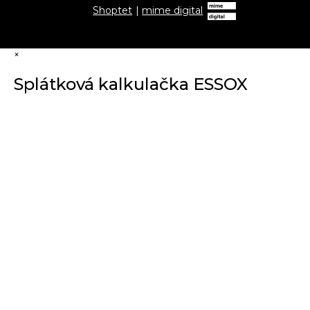
Shoptet
|
mime digital
×
Splátková kalkulačka ESSOX