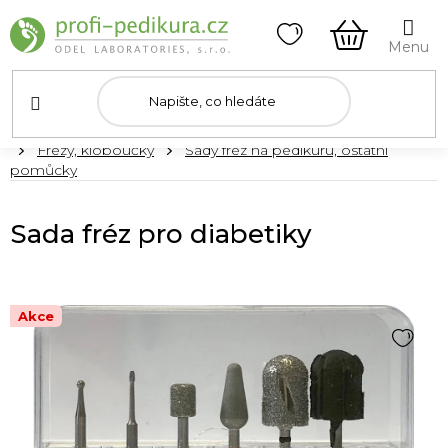
Přejít
na
obsah
NÁKUPNÍ
KOŠÍK
Domů
Frézy, kloboučky
Sady fréz na pedikúru, ostatní
pomůcky
Sada fréz pro diabetiky
Akce