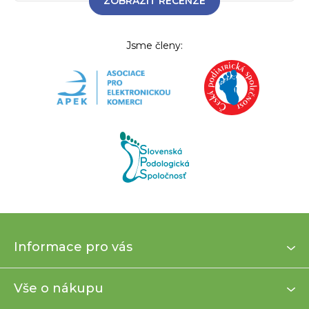
ZOBRAZIT RECENZE
Jsme členy:
Z
Informace pro vás
á
p
a
Vše o nákupu
t