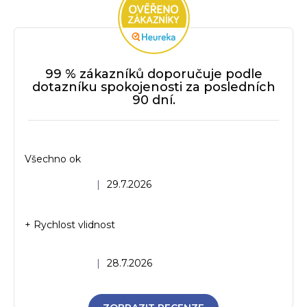
99 % zákazníků doporučuje podle
dotazníku spokojenosti za posledních
90 dní.
Všechno ok
Hodnocení obchodu je 5 z 5 hvězdiček.
|
29.7.2026
+ Rychlost vlidnost
Hodnocení obchodu je 5 z 5 hvězdiček.
|
28.7.2026