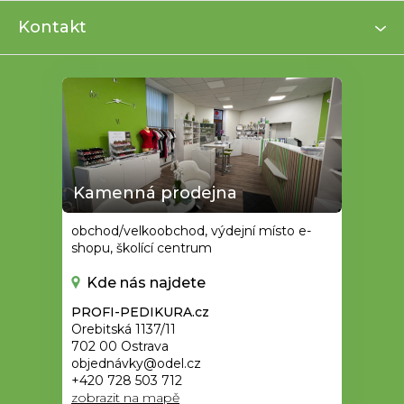
í
Kontakt
Kamenná prodejna
obchod/velkoobchod, výdejní místo e-
shopu, školící centrum
Kde nás najdete
PROFI-PEDIKURA.cz
Orebitská 1137/11
702 00 Ostrava
objednávky@odel.cz
+420 728 503 712
zobrazit na mapě