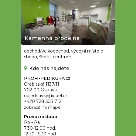
Kamenná prodejna
obchod/velkoobchod, výdejní místo e-
shopu, školící centrum
Kde nás najdete
PROFI-PEDIKURA.cz
Orebitská 1137/11
702 00 Ostrava
objednávky@odel.cz
+420 728 503 712
zobrazit na mapě
Provozní doba
Po - Pá:
7.30-12.00 hod.
12.30-15.30 hod.