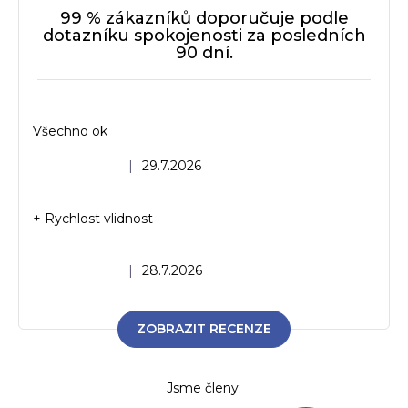
r
99 % zákazníků doporučuje podle
v
dotazníku spokojenosti za posledních
90 dní.
k
y
v
ý
Všechno ok
p
i
Hodnocení obchodu je 5 z 5 hvězdiček.
|
29.7.2026
s
u
+ Rychlost vlidnost
Hodnocení obchodu je 5 z 5 hvězdiček.
|
28.7.2026
ZOBRAZIT RECENZE
Jsme členy: