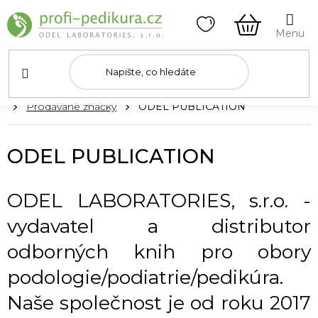
Přejít
na
obsah
NÁKUPNÍ
KOŠÍK
Domů
Prodávané značky
ODEL PUBLICATION
ODEL PUBLICATION
ODEL LABORATORIES, s.r.o. -
vydavatel a distributor
odborných knih pro obory
podologie/podiatrie/pedikúra.
Naše společnost je od roku 2017