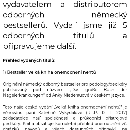
vydavatelem a distributorem
odborných německý
bestsellerů. Vydali jsme již 5
odborných titulů a
připravujeme další.
Přehled vydaných titulů:
1) Bestseller
Velká kniha onemocnění nehtů
Originální německý odborný bestseller pro podology/pedikéry
publikovaný pod názvem „Das große Buch der
Nagelerkrankungen“ od Anky Niederauové v českém jazyce.
Toto naše české vydání ,,Velká kniha onemocnění nehtů" je
věnováno paní Kateřině Vykydalové (R.I.P. 12. 1. 2017)
zakladatelce naší společnosti a průkopníci přístrojové
pedikúry. Kniha obsahuje kompletní přehled onemocnění vč.
obrázků, návodů a všech dostupných přípravků na