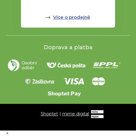
Více o prodejně
Doprava a platba
Shoptet
|
mime digital
×