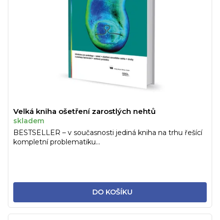
p
o
r
d
o
u
d
k
u
t
k
ů
t
ů
Velká kniha ošetření zarostlých nehtů
skladem
BESTSELLER – v současnosti jediná kniha na trhu řešící
kompletní problematiku...
DO KOŠÍKU