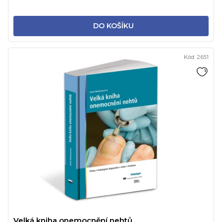
DO KOŠÍKU
Kód:
2651
Velká kniha onemocnění nehtů