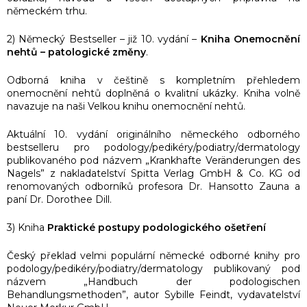
německém trhu.
2) Německý Bestseller – již 10. vydání –
Kniha Onemocnění
nehtů
– patologické změny
.
Odborná kniha v češtině s kompletním přehledem
onemocnění nehtů doplněná o kvalitní ukázky. Kniha volně
navazuje na naši Velkou knihu onemocnění nehtů.
Aktuální 10. vydání originálního německého odborného
bestselleru pro podology/pedikéry/podiatry/dermatology
publikovaného pod názvem „Krankhafte Veränderungen des
Nagels” z nakladatelství Spitta Verlag GmbH & Co. KG od
renomovaných odborníků profesora Dr. Hansotto Zauna a
paní Dr. Dorothee Dill.
3) Kniha
Praktické postupy podologického ošetření
Český překlad velmi populární německé odborné knihy pro
podology/pedikéry/podiatry/dermatology publikovaný pod
názvem „Handbuch der podologischen
Behandlungsmethoden”, autor Sybille Feindt, vydavatelství