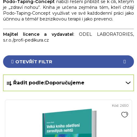
Podo-Taping-Concept
nabízí řešení přiblížit se k cíli, kterým
je „zdraví nohou“. Kniha je určena zejména těm, kteří chtějí
Podo-Taping-Concept využívat ve své každodenní práci jako
účinnou a téměř bezrizikovou terapii i jako prevenci.
Majitel licence a vydavatel
: ODEL LABORATORIES,
s.r.o./profi-pedikura.cz
OTEVŘÍT FILTR
Ř
Řadit podle:
Doporučujeme
a
z
V
e
Kód:
2650
ý
n
p
í
i
p
s
r