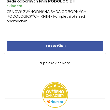
Sada odborných knih PODOLOGIE II.
skladem
CENOVĚ ZVÝHODNĚNÁ SADA ODBORNÝCH
PODOLOGICKÝCH KNIH - kompletní přehled
onemocnění...
DO KOŠÍKU
7
položek celkem
O
v
l
á
d
a
c
í
p