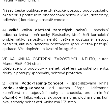
Neuer Merkur GmbH.
Název české publikace je ,,Praktické postupy podologického
ošetření" s podtitulem onemocnění nehtů a kůže, deformity,
odlehčení, korektory a masáž chodidel.
4)
Velká kniha ošetření zarostlých nehtů
- speciální
odborná kniha – německý Bestseller, která řeší kompletní
problematiku zarostlých nehtů, veškeré dostupné metody
ošetření, aktuální systémy nehtových špon včetně postupů
aplikace. Vše doplněno o kvalitní fotografie.
VELKÁ KNIHA OŠETŘENÍ ZAROSTLÝCH NEHTŮ, autor:
Maren Bloß, 404 stran
Učebnice pro podology – nehet, ošetření zarostlého nehtu,
druhy a postupy šponování, nehtová protetika
5) Kniha
Podo-Taping-Concept
- specializovaná kniha
Podo-Taping-Concept
od autora Jörga Halfmanna
zaměřená na tejpování nohy a chodidla, pro zmírnění
příznaků – Hallux valgus, zkroucená noha, plochá noha, kuří
oka, zarostlý nehet atd. Kniha má 163 stran.