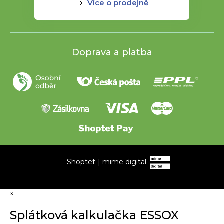
Více o prodejně
Doprava a platba
Shoptet
|
mime digital
×
Splátková kalkulačka ESSOX