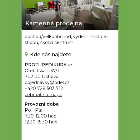
Kamenná prodejna
obchod/velkoobchod, výdejní místo e-
shopu, školící centrum
Kde nás najdete
PROFI-PEDIKURA.cz
Orebitská 1137/11
702 00 Ostrava
objednávky@odel.cz
+420 728 503 712
zobrazit na mapě
Provozní doba
Po - Pá:
7.30-12.00 hod.
12.30-15.30 hod.