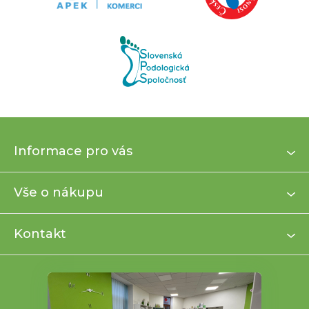
Z
Informace pro vás
á
p
a
Vše o nákupu
t
í
Kontakt