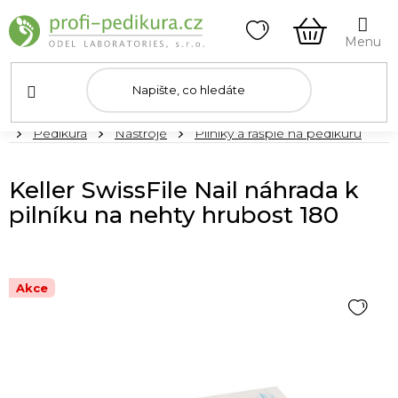
Přejít
na
obsah
NÁKUPNÍ
KOŠÍK
Domů
Pedikúra
Nástroje
Pilníky a rašple na pedikúru
Keller SwissFile Nail náhrada k
pilníku na nehty hrubost 180
Akce