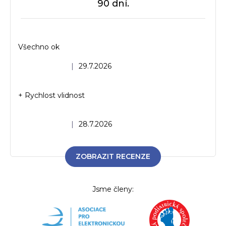
90 dní.
Všechno ok
Hodnocení obchodu je 5 z 5 hvězdiček.
|
29.7.2026
+ Rychlost vlidnost
Hodnocení obchodu je 5 z 5 hvězdiček.
|
28.7.2026
ZOBRAZIT RECENZE
Jsme členy: