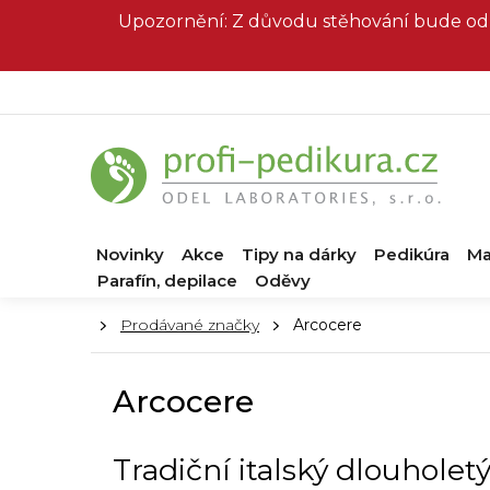
Přejít
Upozornění: Z důvodu stěhování bude od 
na
obsah
Novinky
Akce
Tipy na dárky
Pedikúra
Ma
Parafín, depilace
Oděvy
Domů
Prodávané značky
Arcocere
Arcocere
Tradiční italský dlouholet