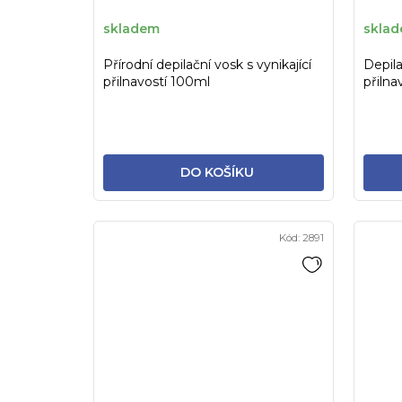
k
skladem
skla
t
Přírodní depilační vosk s vynikající
Depila
ů
přilnavostí 100ml
přilna
DO KOŠÍKU
Kód:
2891