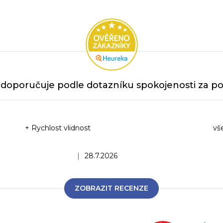
v
l
á
d
a
c
í
doporučuje podle dotazníku spokojenosti za po
p
r
v
+ Rychlost vlidnost
vš
k
y
Ho
Hodnocení obchodu je 5 z 5 hvězdiček.
|
28.7.2026
v
ý
p
ZOBRAZIT RECENZE
i
s