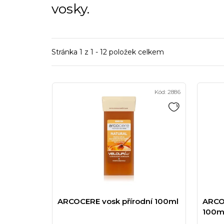
vosky.
Stránka
1
z
1
-
12
položek celkem
V
Kód:
2886
ý
p
i
s
p
r
o
d
ARCOCERE vosk přírodní 100ml
ARCO
100m
u