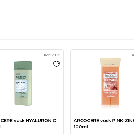
Kód:
2890
K
CERE vosk HYALURONIC
ARCOCERE vosk PINK-ZIN
l
100ml