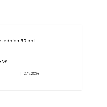
sledních 90 dní.
e OK
dnocení obchodu je 5 z 5 hvězdiček.
|
27.7.2026