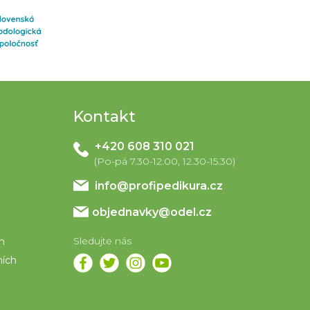
Kontakt
+420 608 310 021
info
@
profipedikura.cz
objednavky@odel.cz
em
ních