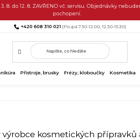
3. 8. do 12. 8. ZAVŘENO vč. servisu. Objednávky nebud
pochopení.
+420 608 310 021
nikúra
Přístroje, brusky
Frézy, kloboučky
Kosmetika
ý výrobce kosmetických přípravků a