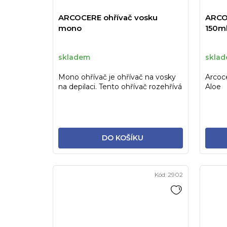
ARCOCERE ohřívač vosku
ARCOC
mono
150m
skladem
skla
Mono ohřívač je ohřívač na vosky
Arcoce
na depilaci. Tento ohřívač rozehřívá
Aloe
vosk ze tří stran
DO KOŠÍKU
Kód:
2902