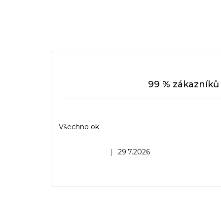
99 % zákazníků 
Všechno ok
Hodnocení obchodu je 5 z 5 hvězdiček.
|
29.7.2026