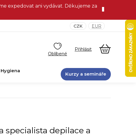
eme expedovat ani vydávat. Děkujeme za
CZK
EUR
NÁKUPNÍ
KOŠÍK
Hygiena
Kurzy a semináře
 specialista depilace a