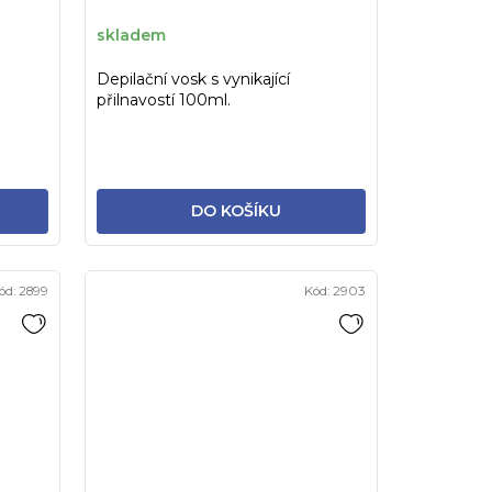
t
ů
skladem
Depilační vosk s vynikající
přilnavostí 100ml.
DO KOŠÍKU
ód:
2899
Kód:
2903