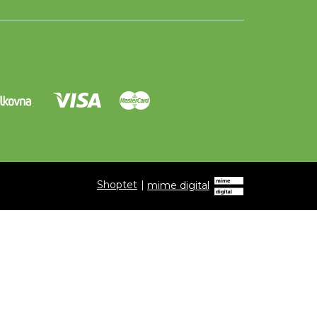
Shoptet
|
mime digital