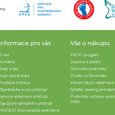
u
eny:
Informace pro vás
Vše o nákupu
O nás
PROFI program
Kontakty
Doprava a platba
Rady a tipy
Obchodní podmínky
Moje objednávka
Prodej na Slovensko
Prodejna Ostrava
Vrácení zboží, reklamace
Objednávka svozu přístroje
Splátky, leasing, pronáj
Servis a reklamace přístrojů
Podmínky ochrany osob
údajů
Zapůjčení náhradního přístroje
PROJEKT fotovoltaická elektrárna