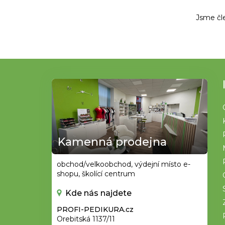
Jsme čl
Z
á
p
a
t
Kamenná prodejna
í
obchod/velkoobchod, výdejní místo e-
shopu, školící centrum
Kde nás najdete
PROFI-PEDIKURA.cz
Orebitská 1137/11