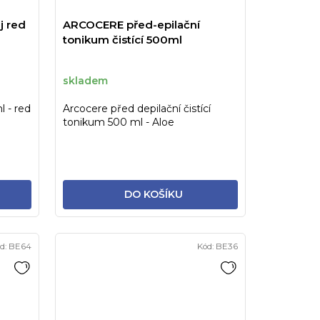
j red
ARCOCERE před-epilační
tonikum čistící 500ml
skladem
l - red
Arcocere před depilační čistící
tonikum 500 ml - Aloe
DO KOŠÍKU
d:
BE64
Kód:
BE36