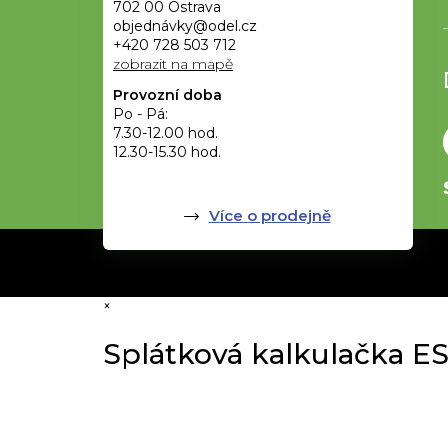
702 00 Ostrava
objednávky@odel.cz
+420 728 503 712
zobrazit na mapě
Provozní doba
Po - Pá:
7.30-12.00 hod.
12.30-15.30 hod.
Více o prodejně
×
Splátková kalkulačka E