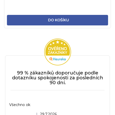
DO KOŠÍKU
99 % zákazníků doporučuje podle
dotazníku spokojenosti za posledních
90 dní.
Všechno ok
Hodnocení obchodu je 5 z 5 hvězdiček.
|
29.7.2026