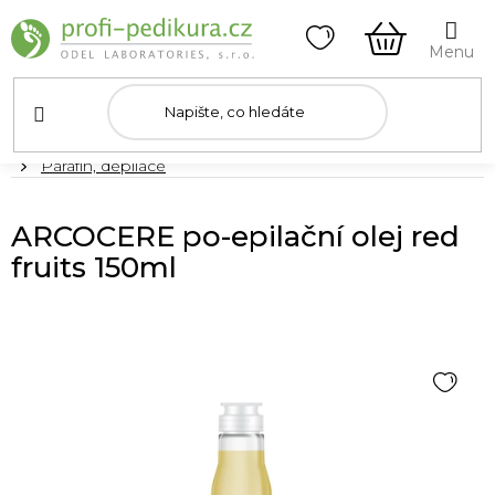
Přejít
na
obsah
NÁKUPNÍ
KOŠÍK
Domů
Parafín, depilace
ARCOCERE po-epilační olej red
fruits 150ml