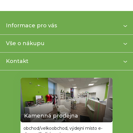
Z
Informace pro vás
á
p
a
Vše o nákupu
t
í
Kontakt
Kamenná prodejna
obchod/velkoobchod, výdejní místo e-