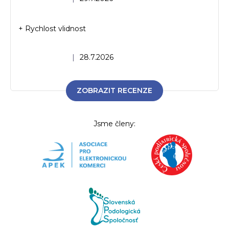
+ Rychlost vlidnost
Hodnocení obchodu je 5 z 5 hvězdiček.
|
28.7.2026
ZOBRAZIT RECENZE
Jsme členy: