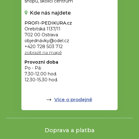
shopu, školící centrum
Kde nás najdete
PROFI-PEDIKURA.cz
Orebitská 1137/11
702 00 Ostrava
objednávky@odel.cz
+420 728 503 712
zobrazit na mapě
Provozní doba
Po - Pá:
7.30-12.00 hod.
12.30-15.30 hod.
Více o prodejně
Doprava a platba