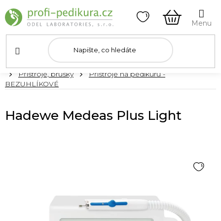
Přejít
na
obsah
NÁKUPNÍ
KOŠÍK
Domů
Přístroje, brusky
Přístroje na pedikúru -
BEZUHLÍKOVÉ
Hadewe Medeas Plus Light