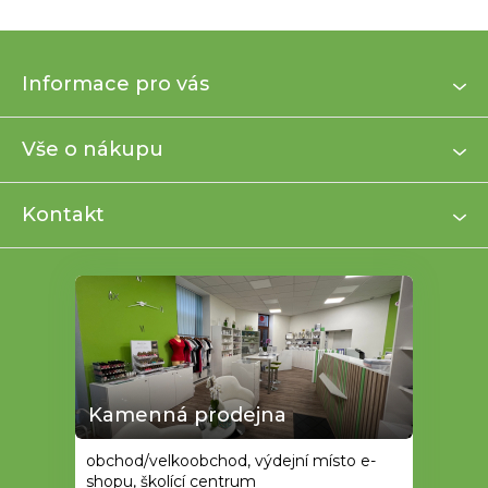
Z
Informace pro vás
á
p
a
Vše o nákupu
t
í
Kontakt
Kamenná prodejna
obchod/velkoobchod, výdejní místo e-
shopu, školící centrum