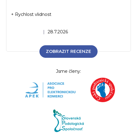
+ Rychlost vlidnost
Hodnocení obchodu je 5 z 5 hvězdiček.
|
28.7.2026
ZOBRAZIT RECENZE
Jsme členy: