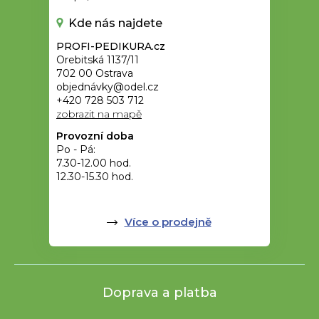
Kde nás najdete
PROFI-PEDIKURA.cz
Orebitská 1137/11
702 00 Ostrava
objednávky@odel.cz
+420 728 503 712
zobrazit na mapě
Provozní doba
Po - Pá:
7.30-12.00 hod.
12.30-15.30 hod.
Více o prodejně
Doprava a platba