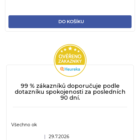
DO KOŠÍKU
99 % zákazníků doporučuje podle
dotazníku spokojenosti za posledních
90 dní.
Všechno ok
Hodnocení obchodu je 5 z 5 hvězdiček.
|
29.7.2026