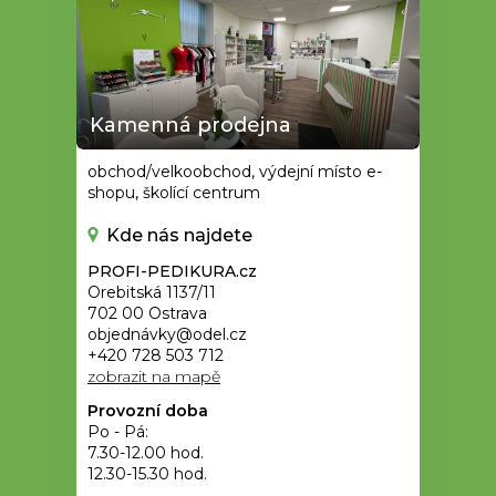
Kamenná prodejna
obchod/velkoobchod, výdejní místo e-
shopu, školící centrum
Kde nás najdete
PROFI-PEDIKURA.cz
Orebitská 1137/11
702 00 Ostrava
objednávky@odel.cz
+420 728 503 712
zobrazit na mapě
Provozní doba
Po - Pá:
7.30-12.00 hod.
12.30-15.30 hod.