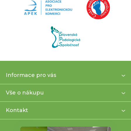
Z
Informace pro vás
á
p
a
Vše o nákupu
t
í
Kontakt