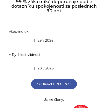
99 % zákazníků doporučuje podle
dotazníku spokojenosti za posledních
90 dní.
Všechno ok
Hodnocení obchodu je 5 z 5 hvězdiček.
|
29.7.2026
+ Rychlost vlidnost
Hodnocení obchodu je 5 z 5 hvězdiček.
|
28.7.2026
ZOBRAZIT RECENZE
Jsme členy: