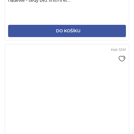
hadewe - šedý bez vnitřní el....
DO KOŠÍKU
Kód:
5361