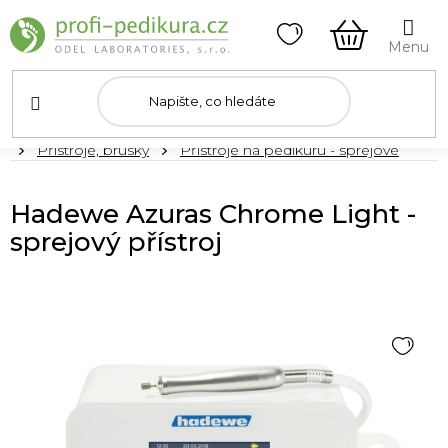
Přejít
na
obsah
NÁKUPNÍ
KOŠÍK
Domů
Přístroje, brusky
Přístroje na pedikúru - sprejové
Hadewe Azuras Chrome Light -
sprejový přístroj