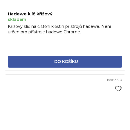
Hadewe klíč křížový
skladem
Křížový klíč na čištění klěštin přístrojů hadewe. Není
určen pro přístroje hadewe Chrome.
DO KOŠÍKU
Kód:
3510