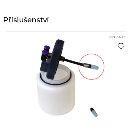
Kód:
3497