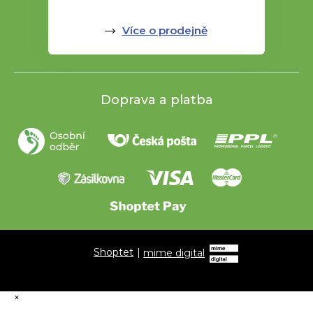
Více o prodejně
Doprava a platba
Shoptet
|
mime digital
×