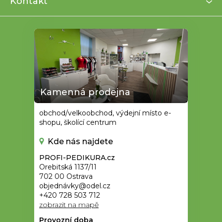
Kontakt
Kamenná prodejna
obchod/velkoobchod, výdejní místo e-
shopu, školící centrum
Kde nás najdete
PROFI-PEDIKURA.cz
Orebitská 1137/11
702 00 Ostrava
objednávky@odel.cz
+420 728 503 712
zobrazit na mapě
Provozní doba