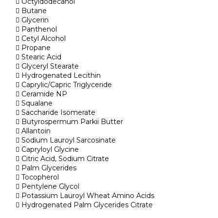
Octyldodecanol
Butane
Glycerin
Panthenol
Cetyl Alcohol
Propane
Stearic Acid
Glyceryl Stearate
Hydrogenated Lecithin
Caprylic/Capric Triglyceride
Ceramide NP
Squalane
Saccharide Isomerate
Butyrospermum Parkii Butter
Allantoin
Sodium Lauroyl Sarcosinate
Capryloyl Glycine
Citric Acid, Sodium Citrate
Palm Glycerides
Tocopherol
Pentylene Glycol
Potassium Lauroyl Wheat Amino Acids
Hydrogenated Palm Glycerides Citrate