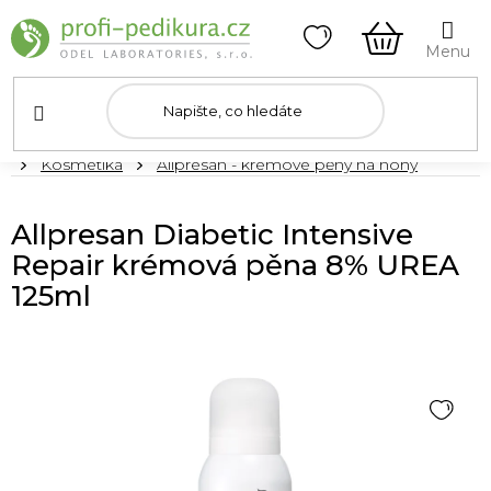
Přejít
na
obsah
NÁKUPNÍ
KOŠÍK
Domů
Kosmetika
Allpresan - krémové pěny na nohy
Allpresan Diabetic Intensive
Repair krémová pěna 8% UREA
125ml