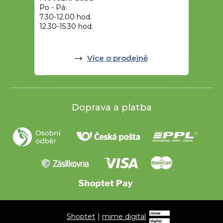
Po - Pá:
7.30-12.00 hod.
12.30-15.30 hod.
Více o prodejně
Doprava a platba
Shoptet
|
mime digital