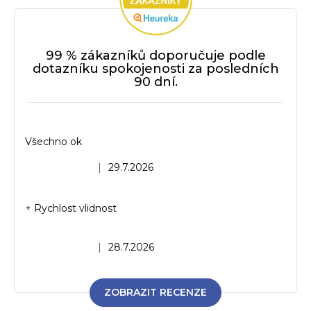
99 % zákazníků doporučuje podle
dotazníku spokojenosti za posledních
90 dní.
Všechno ok
Hodnocení obchodu je 5 z 5 hvězdiček.
|
29.7.2026
+ Rychlost vlidnost
Hodnocení obchodu je 5 z 5 hvězdiček.
|
28.7.2026
ZOBRAZIT RECENZE