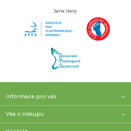
Jsme členy:
Z
Informace pro vás
á
p
a
Vše o nákupu
t
í