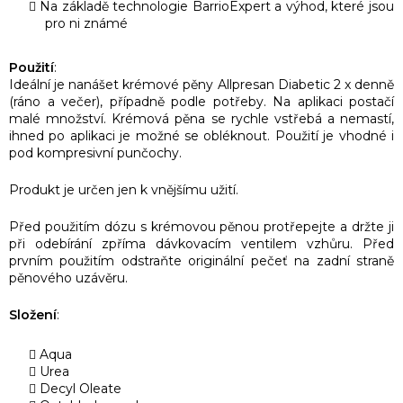
Na základě technologie BarrioExpert a výhod, které jsou
pro ni známé
Použití
:
Ideální je nanášet krémové pěny Allpresan Diabetic 2 x denně
(ráno a večer), případně podle potřeby. Na aplikaci postačí
malé množství. Krémová pěna se rychle vstřebá a nemastí,
ihned po aplikaci je možné se obléknout. Použití je vhodné i
pod kompresivní punčochy.
Produkt je určen jen k vnějšímu užití.
Před použitím dózu s krémovou pěnou protřepejte a držte ji
při odebírání zpříma dávkovacím ventilem vzhůru. Před
prvním použitím odstraňte originální pečeť na zadní straně
pěnového uzávěru.
Složení
:
Aqua
Urea
Decyl Oleate