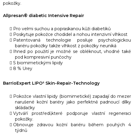
pokožky.
Allpresan® diabetic Intensive Repair
Pro velmi suchou a popraskanou kůži diabetiků
Poskytuje pokožce chodidel a nohou intenzivní vlhkost
Patentovaná technologie posiluje psychologickou
bariéru pokožky takže vlhkost z pokožky neuniká
Ihned po použití je možné se obléknout, vhodné také
pod kompresivní punčochy
S biomimetickými lipidy
8 % Urey
BarrioExpert LIPO² Skin-Repair-Technology
Pokožce vlastní lipidy (biomimetické) zapadají do mezer
narušené kožní bariéry jako perfektně padnoucí dílky
skládačky
Vytváří prostředí,které podporuje vlastní regeneraci
pokožky.
Obnovuje zdravou kožní bariéru během pouhých 4
týdnů