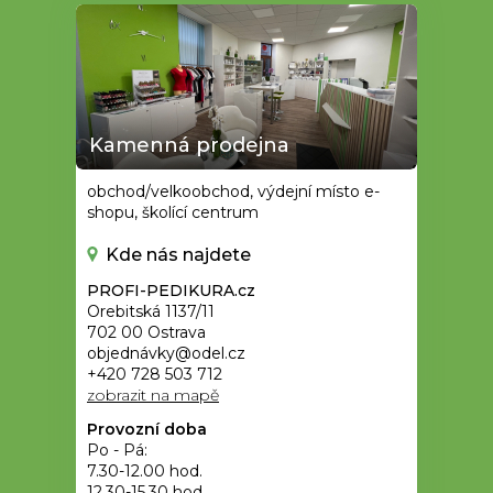
Kamenná prodejna
obchod/velkoobchod, výdejní místo e-
shopu, školící centrum
Kde nás najdete
PROFI-PEDIKURA.cz
Orebitská 1137/11
702 00 Ostrava
objednávky@odel.cz
+420 728 503 712
zobrazit na mapě
Provozní doba
Po - Pá:
7.30-12.00 hod.
12.30-15.30 hod.