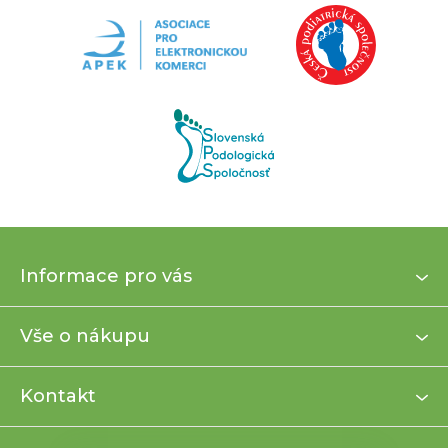
Z
Informace pro vás
á
p
a
Vše o nákupu
t
í
Kontakt