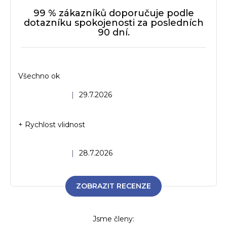
99 % zákazníků doporučuje podle
dotazníku spokojenosti za posledních
90 dní.
Všechno ok
Hodnocení obchodu je 5 z 5 hvězdiček.
|
29.7.2026
+ Rychlost vlidnost
Hodnocení obchodu je 5 z 5 hvězdiček.
|
28.7.2026
ZOBRAZIT RECENZE
Jsme členy: