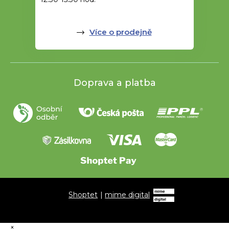
Více o prodejně
Doprava a platba
Shoptet
|
mime digital
×