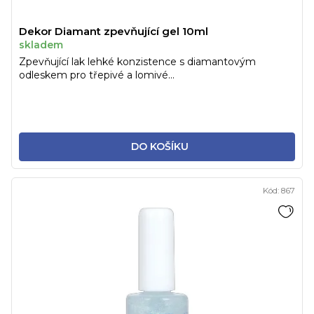
Dekor Diamant zpevňující gel 10ml
skladem
Zpevňující lak lehké konzistence s diamantovým
odleskem pro třepivé a lomivé...
DO KOŠÍKU
Kód:
867