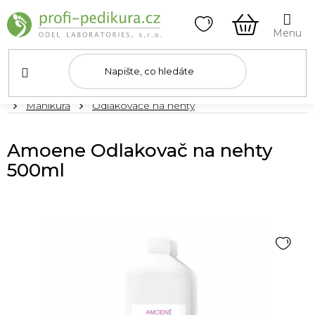
Přejít
na
obsah
NÁKUPNÍ
KOŠÍK
Domů
Manikúra
Odlakovače na nehty
Amoene Odlakovač na nehty
500ml