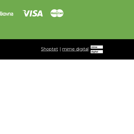
Shoptet
|
mime digital