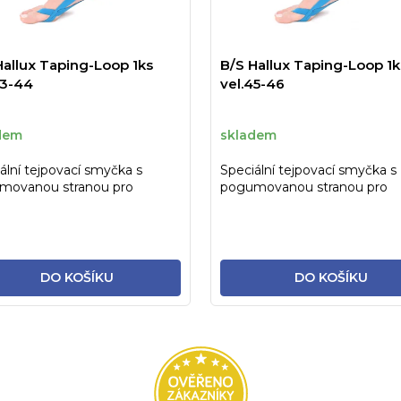
Hallux Taping-Loop 1ks
B/S Hallux Taping-Loop 1k
43-44
vel.45-46
dem
skladem
ální tejpovací smyčka s
Speciální tejpovací smyčka s
movanou stranou pro
pogumovanou stranou pro
dení intenzitní korekci...
každodení intenzitní korekci..
DO KOŠÍKU
DO KOŠÍKU