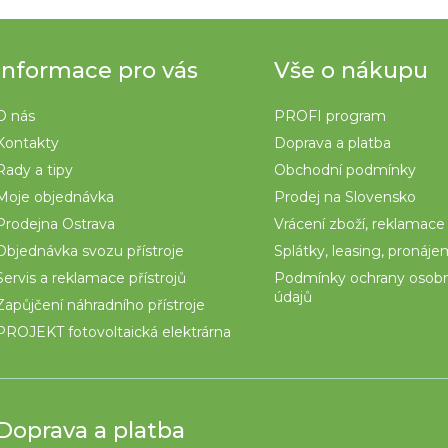
Informace pro vás
Vše o nákupu
O nás
PROFI program
Kontakty
Doprava a platba
Rady a tipy
Obchodní podmínky
Moje objednávka
Prodej na Slovensko
Prodejna Ostrava
Vrácení zboží, reklamace
Objednávka svozu přístroje
Splátky, leasing, pronáj
Servis a reklamace přístrojů
Podmínky ochrany osob
údajů
Zapůjčení náhradního přístroje
PROJEKT fotovoltaická elektrárna
Doprava a platba