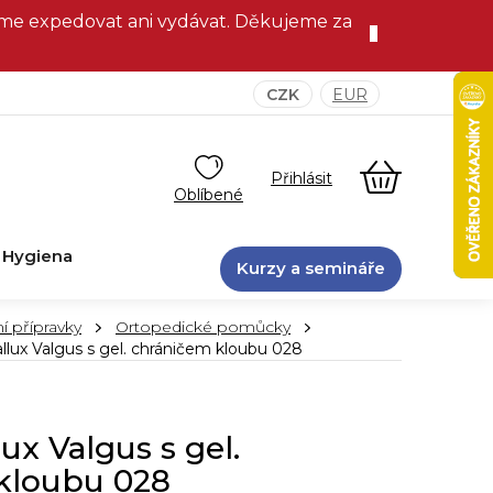
eme expedovat ani vydávat. Děkujeme za
CZK
EUR
NÁKUPNÍ
KOŠÍK
Hygiena
Kurzy a semináře
í přípravky
Ortopedické pomůcky
lux Valgus s gel. chráničem kloubu 028
ux Valgus s gel.
kloubu 028