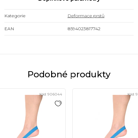
Kategorie
Deformace prstů
EAN
8594023817742
Podobné produkty
Kód:
906044
Kód:
9