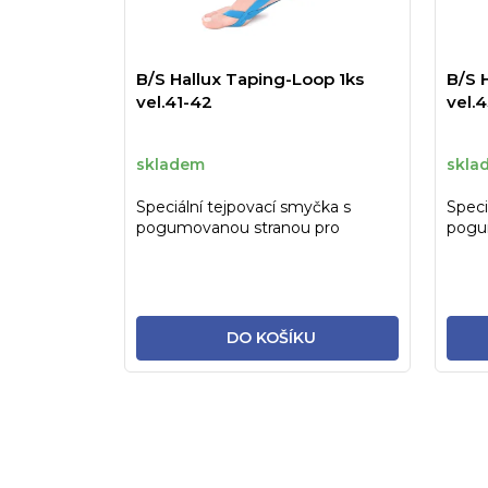
B/S Hallux Taping-Loop 1ks
B/S 
vel.41-42
vel.
skladem
skla
Speciální tejpovací smyčka s
Speci
pogumovanou stranou pro
pogu
každodení intenzitní korekci...
každo
DO KOŠÍKU