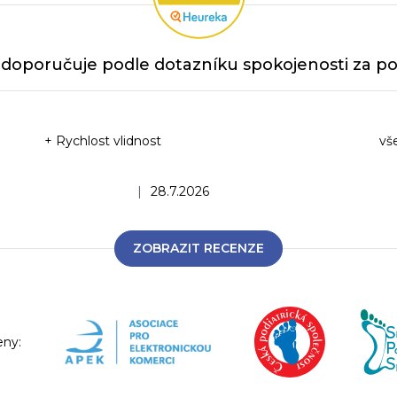
doporučuje podle dotazníku spokojenosti za po
+ Rychlost vlidnost
vš
Ho
Hodnocení obchodu je 5 z 5 hvězdiček.
|
28.7.2026
ZOBRAZIT RECENZE
eny: