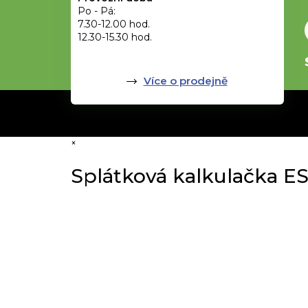
Po - Pá:
7.30-12.00 hod.
12.30-15.30 hod.
Více o prodejně
×
Splátková kalkulačka E