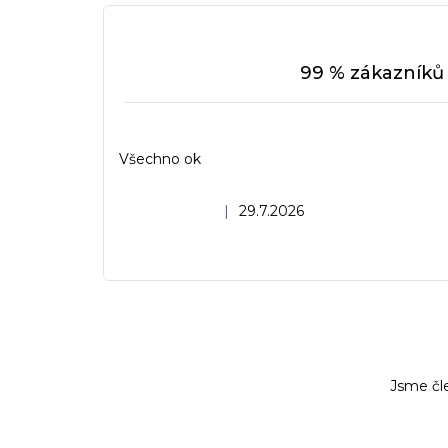
99 % zákazníků 
Všechno ok
Hodnocení obchodu je 5 z 5 hvězdiček.
|
29.7.2026
Jsme čl