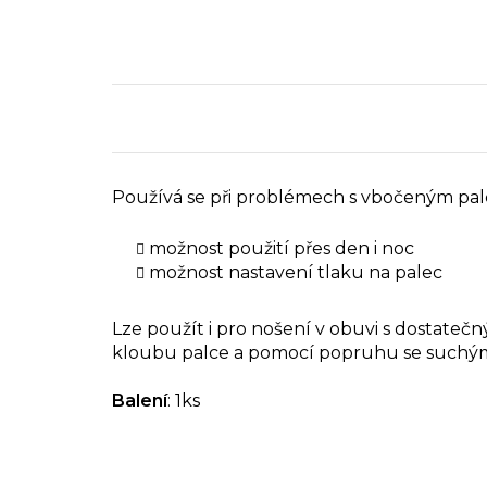
Používá se při problémech s vbočeným palce
možnost použití přes den i noc
možnost nastavení tlaku na palec
Lze použít i pro nošení v obuvi s dostateč
kloubu palce a pomocí popruhu se suchým
Balení
: 1ks