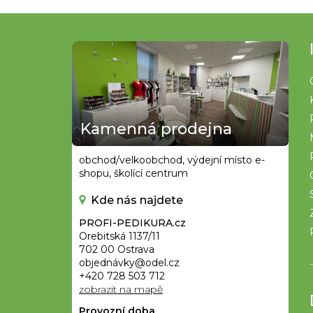
Z
á
p
a
t
Kamenná prodejna
í
obchod/velkoobchod, výdejní místo e-
shopu, školící centrum
Kde nás najdete
PROFI-PEDIKURA.cz
Orebitská 1137/11
702 00 Ostrava
objednávky@odel.cz
+420 728 503 712
zobrazit na mapě
Provozní doba