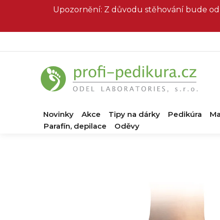
Přejít
Upozornění: Z důvodu stěhování bude od 
na
obsah
Novinky
Akce
Tipy na dárky
Pedikúra
Ma
Parafín, depilace
Oděvy