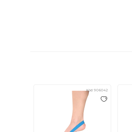
Kód:
906042