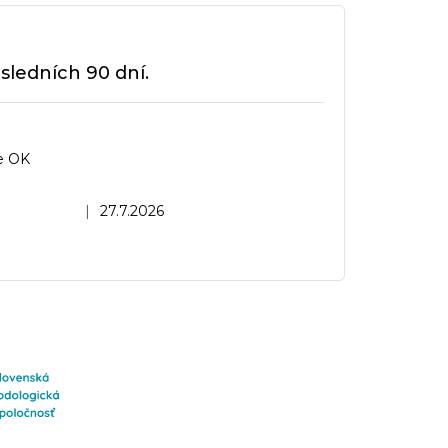
sledních 90 dní.
e OK
dnocení obchodu je 5 z 5 hvězdiček.
|
27.7.2026