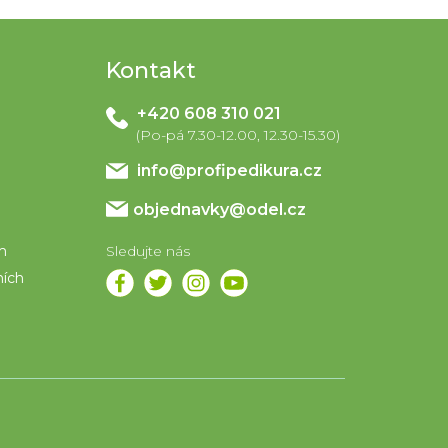
Kontakt
+420 608 310 021
info
@
profipedikura.cz
objednavky@odel.cz
em
ních