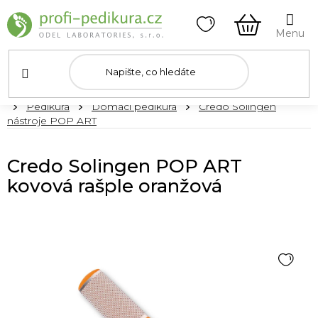
Přejít
na
obsah
NÁKUPNÍ
KOŠÍK
Domů
Pedikúra
Domácí pedikúra
Credo Solingen
nástroje POP ART
Credo Solingen POP ART
kovová rašple oranžová