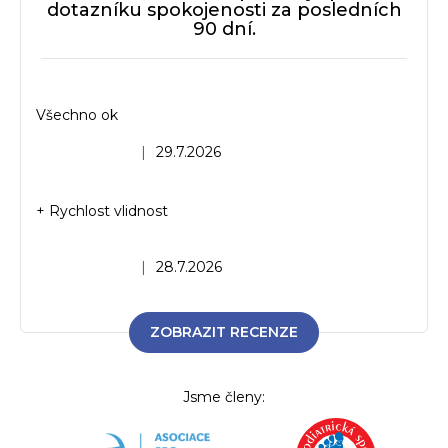
dotazníku spokojenosti za posledních
90 dní.
Všechno ok
Hodnocení obchodu je 5 z 5 hvězdiček.
|
29.7.2026
+ Rychlost vlidnost
Hodnocení obchodu je 5 z 5 hvězdiček.
|
28.7.2026
ZOBRAZIT RECENZE
Jsme členy: