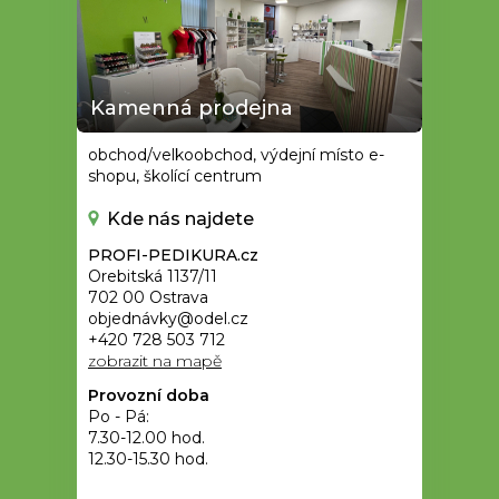
Kamenná prodejna
obchod/velkoobchod, výdejní místo e-
shopu, školící centrum
Kde nás najdete
PROFI-PEDIKURA.cz
Orebitská 1137/11
702 00 Ostrava
objednávky@odel.cz
+420 728 503 712
zobrazit na mapě
Provozní doba
Po - Pá:
7.30-12.00 hod.
12.30-15.30 hod.