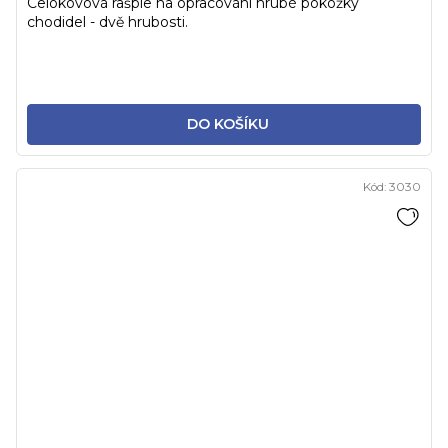
Celokovová rašple na opracování hrubé pokožky
chodidel - dvě hrubosti.
DO KOŠÍKU
Kód:
3030