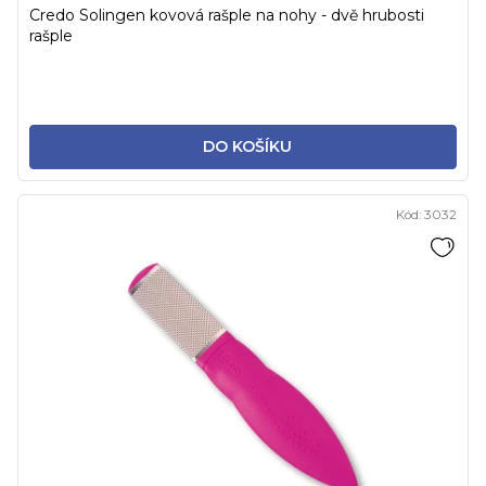
Credo Solingen kovová rašple na nohy - dvě hrubosti
rašple
DO KOŠÍKU
Kód:
3032