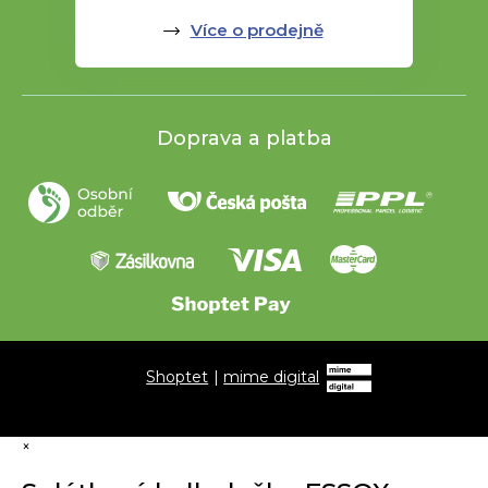
Více o prodejně
Doprava a platba
Shoptet
|
mime digital
×