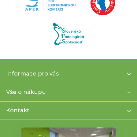
Z
Informace pro vás
á
p
a
Vše o nákupu
t
í
Kontakt