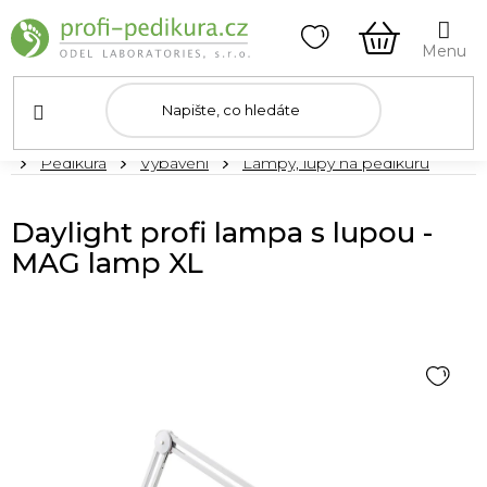
Přejít
na
obsah
NÁKUPNÍ
KOŠÍK
Domů
Pedikúra
Vybavení
Lampy, lupy na pedikúru
Daylight profi lampa s lupou -
MAG lamp XL