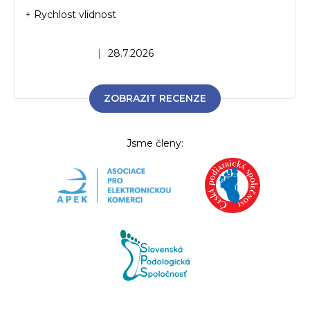
+ Rychlost vlidnost
Hodnocení obchodu je 5 z 5 hvězdiček.
|
28.7.2026
ZOBRAZIT RECENZE
Jsme členy: