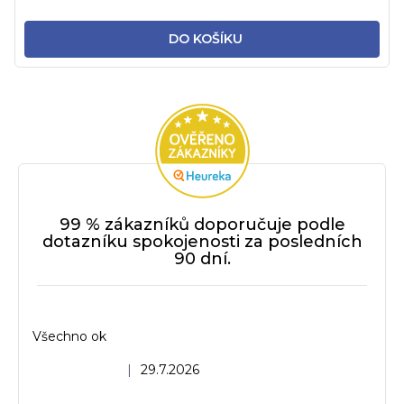
DO KOŠÍKU
99 % zákazníků doporučuje podle
dotazníku spokojenosti za posledních
90 dní.
Všechno ok
Hodnocení obchodu je 5 z 5 hvězdiček.
|
29.7.2026