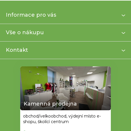
Z
Informace pro vás
á
p
a
Vše o nákupu
t
í
Kontakt
Kamenná prodejna
obchod/velkoobchod, výdejní místo e-
shopu, školící centrum