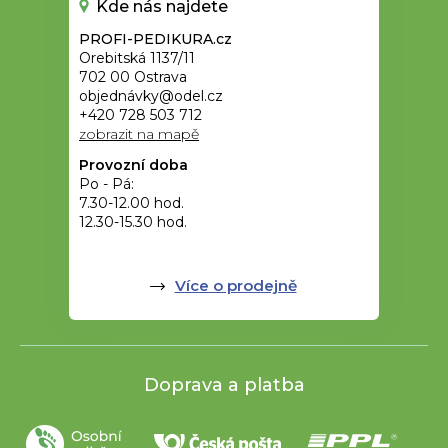
Kde nás najdete
PROFI-PEDIKURA.cz
Orebitská 1137/11
702 00 Ostrava
objednávky@odel.cz
+420 728 503 712
zobrazit na mapě
Provozní doba
Po - Pá:
7.30-12.00 hod.
12.30-15.30 hod.
Více o prodejně
Doprava a platba