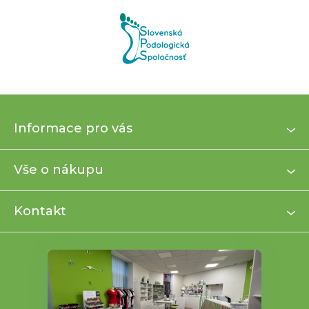
Z
Informace pro vás
á
p
a
Vše o nákupu
t
í
Kontakt