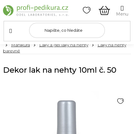
Přejít
na
obsah
NÁKUPNÍ
KOŠÍK
Domů
Manikúra
Laky a gel laky na nehty
Laky na nehty
barevné
Dekor lak na nehty 10ml č. 50