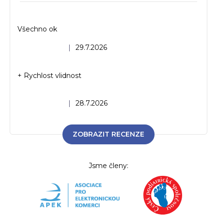
Všechno ok
Hodnocení obchodu je 5 z 5 hvězdiček.
|
29.7.2026
+ Rychlost vlidnost
Hodnocení obchodu je 5 z 5 hvězdiček.
|
28.7.2026
ZOBRAZIT RECENZE
Jsme členy: