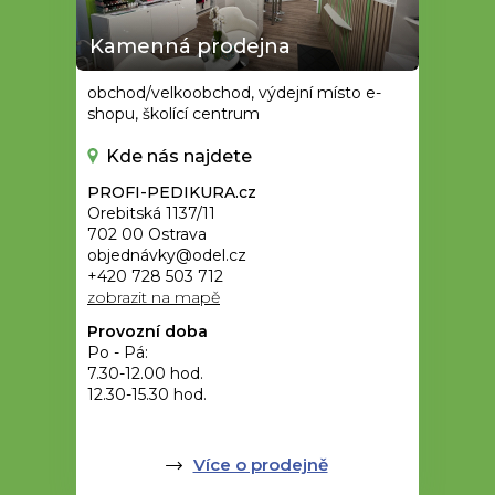
Kamenná prodejna
obchod/velkoobchod, výdejní místo e-
shopu, školící centrum
Kde nás najdete
PROFI-PEDIKURA.cz
Orebitská 1137/11
702 00 Ostrava
objednávky@odel.cz
+420 728 503 712
zobrazit na mapě
Provozní doba
Po - Pá:
7.30-12.00 hod.
12.30-15.30 hod.
Více o prodejně