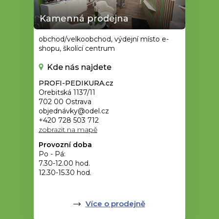
Kamenná prodejna
obchod/velkoobchod, výdejní místo e-
shopu, školící centrum
Kde nás najdete
PROFI-PEDIKURA.cz
Orebitská 1137/11
702 00 Ostrava
objednávky@odel.cz
+420 728 503 712
zobrazit na mapě
Provozní doba
Po - Pá:
7.30-12.00 hod.
12.30-15.30 hod.
Více o prodejně