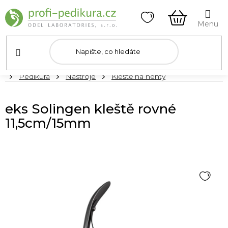
Přejít
na
obsah
NÁKUPNÍ
KOŠÍK
Domů
Pedikúra
Nástroje
Kleště na nehty
eks Solingen kleště rovné
11,5cm/15mm