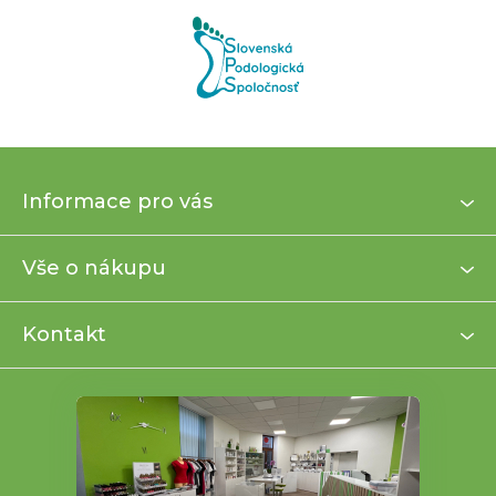
Z
Informace pro vás
á
p
a
Vše o nákupu
t
í
Kontakt