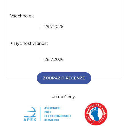
Všechno ok
Hodnocení obchodu je 5 z 5 hvězdiček.
|
29.7.2026
+ Rychlost vlidnost
Hodnocení obchodu je 5 z 5 hvězdiček.
|
28.7.2026
ZOBRAZIT RECENZE
Jsme členy: