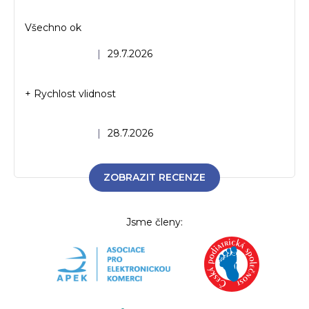
Všechno ok
Hodnocení obchodu je 5 z 5 hvězdiček.
|
29.7.2026
+ Rychlost vlidnost
Hodnocení obchodu je 5 z 5 hvězdiček.
|
28.7.2026
ZOBRAZIT RECENZE
Jsme členy: