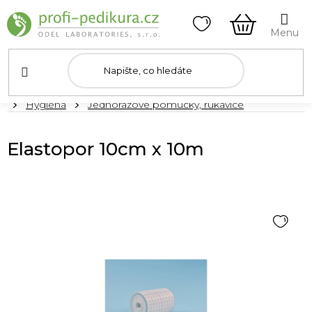
Přejít
na
obsah
NÁKUPNÍ
KOŠÍK
Domů
Hygiena
Jednorázové pomůcky, rukavice
Elastopor 10cm x 10m