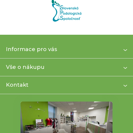
Z
Informace pro vás
á
p
a
Vše o nákupu
t
í
Kontakt