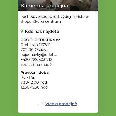
Kamenná prodejna
obchod/velkoobchod, výdejní místo e-
shopu, školící centrum
Kde nás najdete
PROFI-PEDIKURA.cz
Orebitská 1137/11
702 00 Ostrava
objednávky@odel.cz
+420 728 503 712
zobrazit na mapě
Provozní doba
Po - Pá:
7.30-12.00 hod.
12.30-15.30 hod.
Více o prodejně