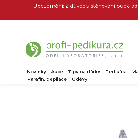
Přejít
Upozornění: Z důvodu stěhování bude od 
na
obsah
Novinky
Akce
Tipy na dárky
Pedikúra
Ma
Parafín, depilace
Oděvy