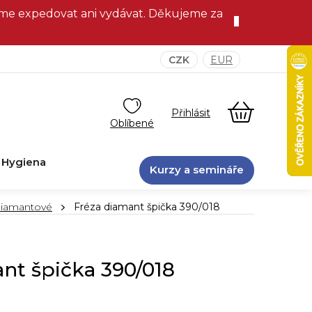
eme expedovat ani vydávat. Děkujeme za
CZK
EUR
NÁKUPNÍ
KOŠÍK
Hygiena
Kurzy a semináře
diamantové
Fréza diamant špička 390/018
nt špička 390/018