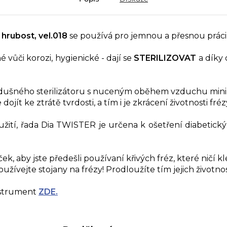
 hrubost, vel.018
se používá pro jemnou a přesnou práci
vůči korozi, hygienické - dají se
STERILIZOVAT
a díky 
zdušného sterilizátoru s nuceným oběhem vzduchu minim
jít ke ztrátě tvrdosti, a tím i je zkrácení životnosti fréz
žití, řada Dia TWISTER je určena k ošetření diabetick
k, aby jste předešli používaní křivých fréz, které ničí klešt
žívejte stojany na frézy! Prodloužíte tím jejich životnos
nstrument
ZDE
.