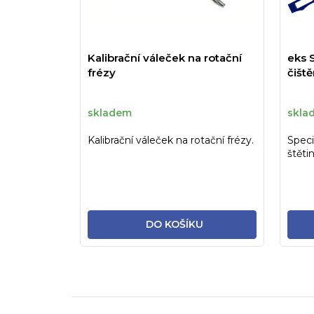
Kalibrační váleček na rotační
eks 
frézy
čiště
skladem
skla
Kalibrační váleček na rotační frézy.
Speci
štěti
druhu
DO KOŠÍKU