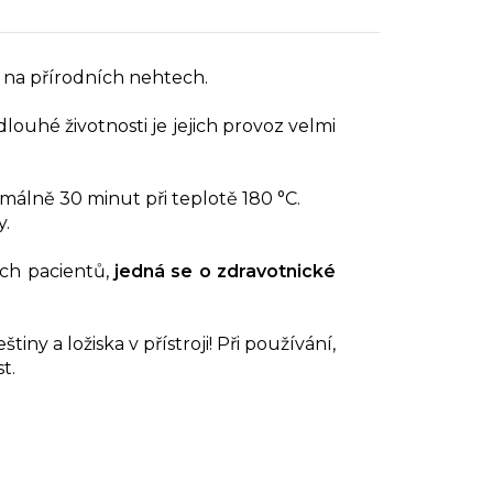
 na přírodních nehtech.
dlouhé životnosti je jejich provoz velmi
álně 30 minut při teplotě 180 °C.
y.
ých pacientů,
jedná se o zdravotnické
iny a ložiska v přístroji! Při používání,
t.