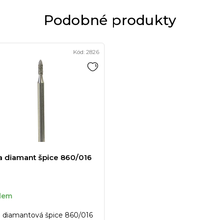
Podobné produkty
Kód:
2826
a diamant špice 860/016
dem
a diamantová špice 860/016