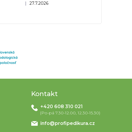
dnocení obchodu je 5 z 5 hvězdiček.
|
27.7.2026
Kontakt
+420 608 310 021
info
@
profipedikura.cz