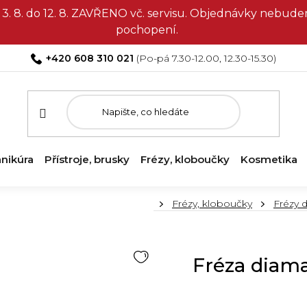
3. 8. do 12. 8. ZAVŘENO vč. servisu. Objednávky nebud
pochopení.
+420 608 310 021
nikúra
Přístroje, brusky
Frézy, kloboučky
Kosmetika
Domů
Frézy, kloboučky
Frézy 
Fréza diama