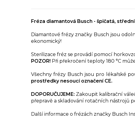
Fréza diamantová Busch - špičatá, střední
Diamantové frézy značky Busch jsou odolné 
ekonomický!
Sterilizace fréz se provádí pomocí horkov
POZOR!
Při překročení teploty 180 °C může do
Všechny frézy Busch jsou pro lékařské pou
prostředky nesoucí označení CE.
DOPORUČUJEME:
Zakoupit kalibrační váleče
přepravě a skladování rotačních nástrojů pou
Další informace o frézách značky Busch I