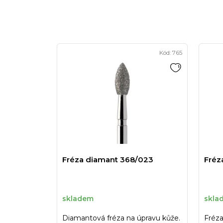
Kód:
765
Fréza diamant 368/023
Fréz
skladem
skla
Diamantová fréza na úpravu kůže.
Fréz