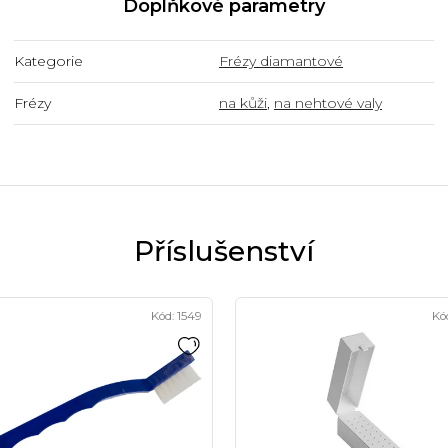
Doplňkové parametry
Kategorie
Frézy diamantové
Frézy
na kůži
,
na nehtové valy
Kód:
1549
Kó