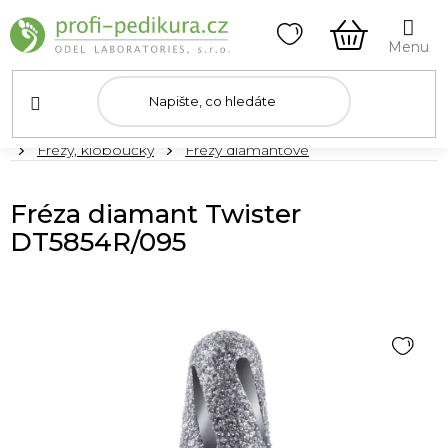
Přejít
na
obsah
NÁKUPNÍ
KOŠÍK
Domů
Frézy, kloboučky
Frézy diamantové
Fréza diamant Twister
DT5854R/095