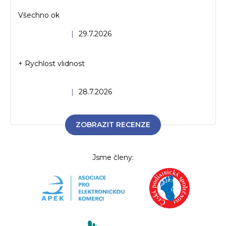
Všechno ok
Hodnocení obchodu je 5 z 5 hvězdiček.
|
29.7.2026
+ Rychlost vlidnost
Hodnocení obchodu je 5 z 5 hvězdiček.
|
28.7.2026
ZOBRAZIT RECENZE
Jsme členy: