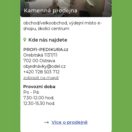
Kamenná prodejna
obchod/velkoobchod, výdejní místo e-
shopu, školící centrum
Kde nás najdete
PROFI-PEDIKURA.cz
Orebitská 1137/11
702 00 Ostrava
objednávky@odel.cz
+420 728 503 712
zobrazit na mapě
Provozní doba
Po - Pá:
7.30-12.00 hod.
12.30-15.30 hod.
Více o prodejně