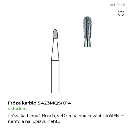
Kód:
2946
Fréza karbid S423MQS/014
skladem
Fréza karbidová Busch, vel.014 na opracování ztluštělých
nehtů a na úpravu nehtů