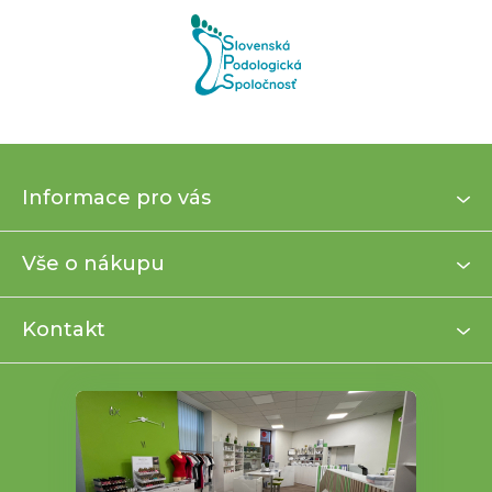
Z
Informace pro vás
á
p
a
Vše o nákupu
t
í
Kontakt