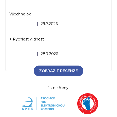
Všechno ok
Hodnocení obchodu je 5 z 5 hvězdiček.
|
29.7.2026
+ Rychlost vlidnost
Hodnocení obchodu je 5 z 5 hvězdiček.
|
28.7.2026
ZOBRAZIT RECENZE
Jsme členy: