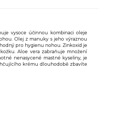
uje vysoce účinnou kombinaci oleje
ohou. Olej z manuky s jeho výraznou
 vhodný pro hygienu nohou. Zinkoxid je
 pokožku. Aloe vera zabraňuje množení
dnotné nenasycené mastné kyseliny, je
lhčujícího krému dlouhodobě zbavíte