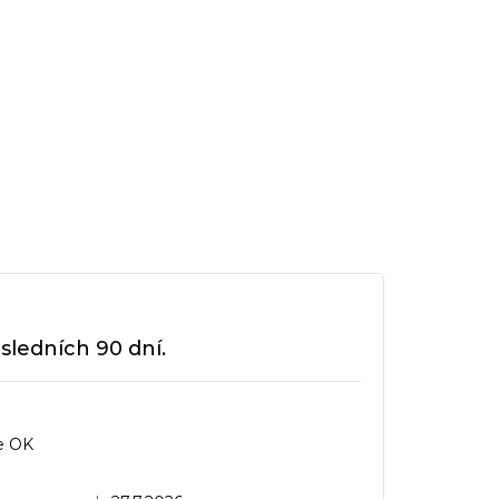
sledních 90 dní.
e OK
dnocení obchodu je 5 z 5 hvězdiček.