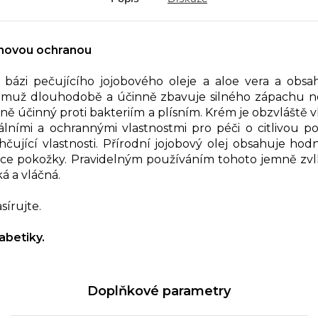
inovou ochranou
i pečujícího jojobového oleje a aloe vera a obsah
čemuž dlouhodobě a účinně zbavuje silného zápachu n
álně účinný proti bakteriím a plísním. Krém je obzvláště
biálními a ochrannými vlastnostmi pro péči o citlivou
čující vlastnosti. Přírodní jojobový olej obsahuje ho
nkce pokožky. Pravidelným používáním tohoto jemně zv
á a vláčná.
sírujte.
iabetiky.
Doplňkové parametry