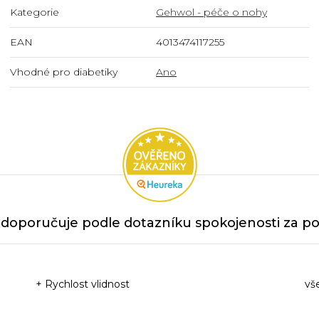
Kategorie
Gehwol - péče o nohy
EAN
4013474117255
Vhodné pro diabetiky
Ano
doporučuje podle dotazníku spokojenosti za po
+ Rychlost vlidnost
vš
Ho