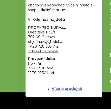
obchod/velkoobchod, výdejní místo e-
shopu, školící centrum
Kde nás najdete
PROFI-PEDIKURA.cz
Orebitská 1137/11
702 00 Ostrava
objednávky@odel.cz
+420 728 503 712
zobrazit na mapě
Provozní doba
Po - Pá:
7.30-12.00 hod.
12.30-15.30 hod.
Více o prodejně