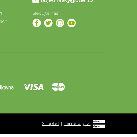
objednavky@odel.cz
em
ních
Shoptet
|
mime digital