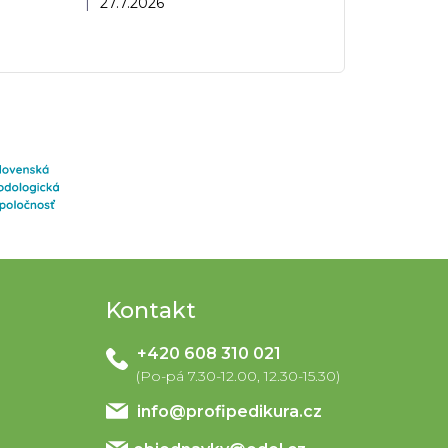
|
27.7.2026
Kontakt
+420 608 310 021
info
@
profipedikura.cz