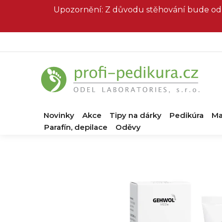
Přejít
Upozornění: Z důvodu stěhování bude od 
na
obsah
Novinky
Akce
Tipy na dárky
Pedikúra
Ma
Parafín, depilace
Oděvy