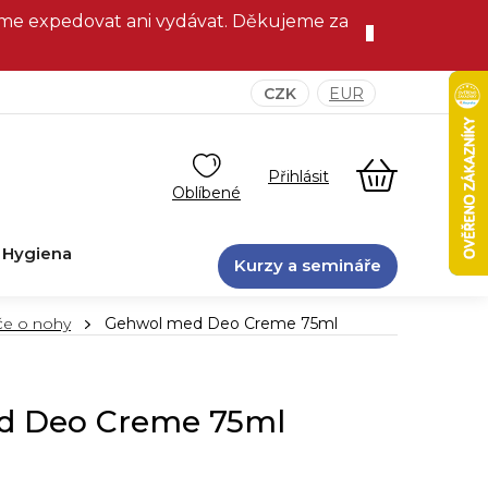
eme expedovat ani vydávat. Děkujeme za
CZK
EUR
NÁKUPNÍ
KOŠÍK
Hygiena
Kurzy a semináře
če o nohy
Gehwol med Deo Creme 75ml
d Deo Creme 75ml