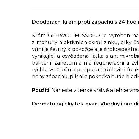
Deodorační krém proti zápachu s 24 hod
Krém GEHWOL FUSSDEO je vyroben na báz
z manuky a aktivních oxidů zinku, díky 
vůní je šetrný k pokožce a je širokospektr
vynikající a osvědčená látka s antimikro
bakterií, zánětům a má regenerační a zvlh
rychle vstřebán a podporuje důležité fu
nohy zápachu, plísní a pokožka bude hladk
Použití
: Naneste v tenké vrstvě a lehce vma
Dermatologicky testován.
Vhodný i pro d