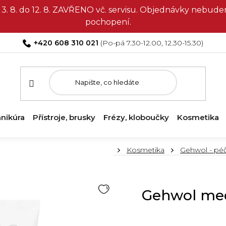
3. 8. do 12. 8. ZAVŘENO vč. servisu. Objednávky nebud
pochopení.
+420 608 310 021
nikúra
Přístroje, brusky
Frézy, kloboučky
Kosmetika
Domů
Kosmetika
Gehwol - pé
Gehwol me