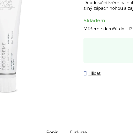
Deodorační krém na noh
silný zápach nohou a zaj
Skladem
Můžeme doručit do:
12
Hlídat
Popis
Diskuze