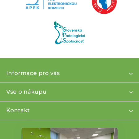
Z
Informace pro vás
á
p
a
Vše o nákupu
t
í
Kontakt