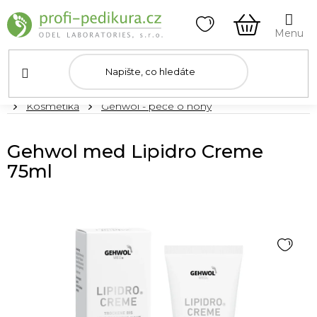
Přejít
na
obsah
NÁKUPNÍ
KOŠÍK
Domů
Kosmetika
Gehwol - péče o nohy
Gehwol med Lipidro Creme
75ml