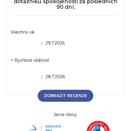
dotazníku spokojenosti za posledních
90 dní.
Všechno ok
Hodnocení obchodu je 5 z 5 hvězdiček.
|
29.7.2026
+ Rychlost vlidnost
Hodnocení obchodu je 5 z 5 hvězdiček.
|
28.7.2026
ZOBRAZIT RECENZE
Jsme členy: