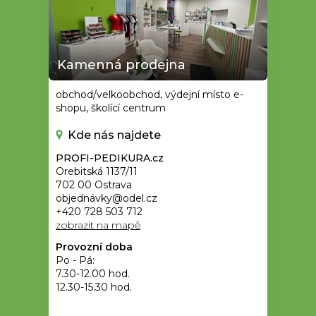
Kamenná prodejna
obchod/velkoobchod, výdejní místo e-
shopu, školící centrum
Kde nás najdete
PROFI-PEDIKURA.cz
Orebitská 1137/11
702 00 Ostrava
objednávky@odel.cz
+420 728 503 712
zobrazit na mapě
Provozní doba
Po - Pá:
7.30-12.00 hod.
12.30-15.30 hod.