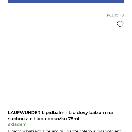
Kód:
10143
LAUFWUNDER Lipidbalm - Lipidový balzám na
suchou a citlivou pokožku 75ml
skladem
Lipidový balzám s ceramidy, pantenolem a bisabololem