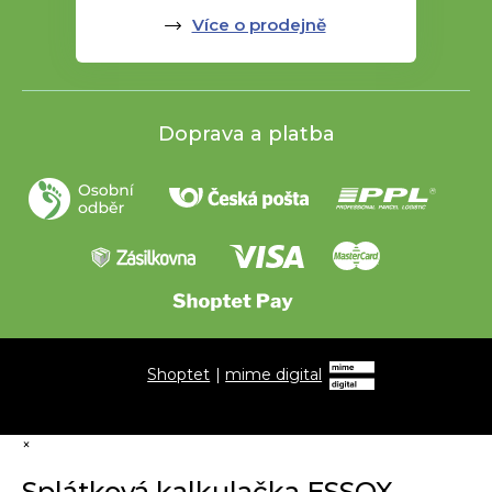
Více o prodejně
Doprava a platba
Shoptet
|
mime digital
×
Splátková kalkulačka ESSOX