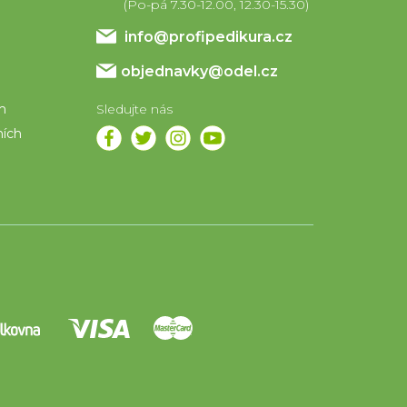
info
@
profipedikura.cz
objednavky@odel.cz
em
ních