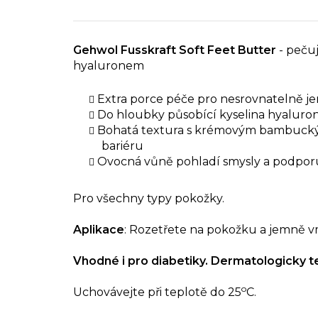
Gehwol Fusskraft Soft Feet Butter
- pečuj
hyaluronem
Extra porce péče pro nesrovnatelně j
Do hloubky působící kyselina hyaluron
Bohatá textura s krémovým bambuckým
bariéru
Ovocná vůně pohladí smysly a podpor
Pro všechny typy pokožky.
Aplikace
: Rozetřete na pokožku a jemně vm
Vhodné i pro diabetiky. Dermatologicky t
o
Uchovávejte při teplotě do 25
C.