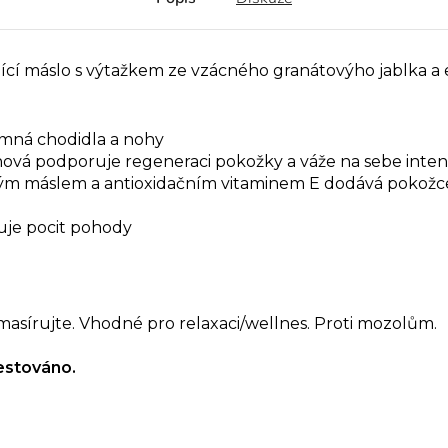
ící máslo s výtažkem ze vzácného granátovýho jablka a
emná chodidla a nohy
ová podporuje regeneraci pokožky a váže na sebe inten
 máslem a antioxidačním vitaminem E dodává pokožce j
uje pocit pohody
asírujte. Vhodné pro relaxaci/wellnes. Proti mozolům.
estováno.