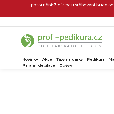
Přejít
Upozornění: Z důvodu stěhování bude od 
na
obsah
Novinky
Akce
Tipy na dárky
Pedikúra
Ma
Parafín, depilace
Oděvy