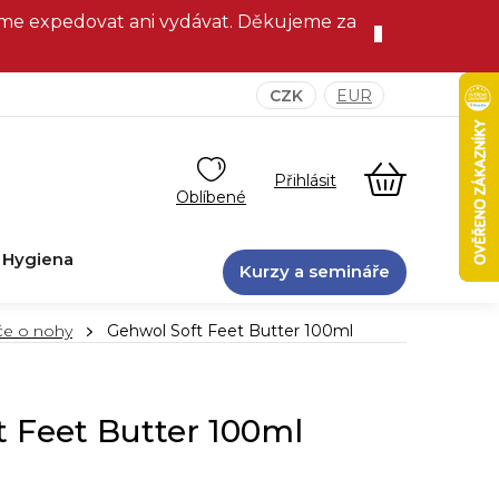
eme expedovat ani vydávat. Děkujeme za
CZK
EUR
NÁKUPNÍ
KOŠÍK
Hygiena
Kurzy a semináře
če o nohy
Gehwol Soft Feet Butter 100ml
 Feet Butter 100ml