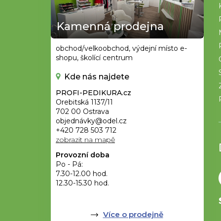
a
t
Kamenná prodejna
í
obchod/velkoobchod, výdejní místo e-
shopu, školící centrum
Kde nás najdete
PROFI-PEDIKURA.cz
Orebitská 1137/11
702 00 Ostrava
objednávky@odel.cz
+420 728 503 712
zobrazit na mapě
Provozní doba
Po - Pá:
7.30-12.00 hod.
12.30-15.30 hod.
Více o prodejně