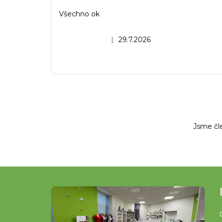
Všechno ok
Hodnocení obchodu je 5 z 5 hvězdiček.
|
29.7.2026
Jsme čl
Z
á
p