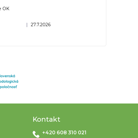
e OK
dnocení obchodu je 5 z 5 hvězdiček.
|
27.7.2026
Kontakt
+420 608 310 021