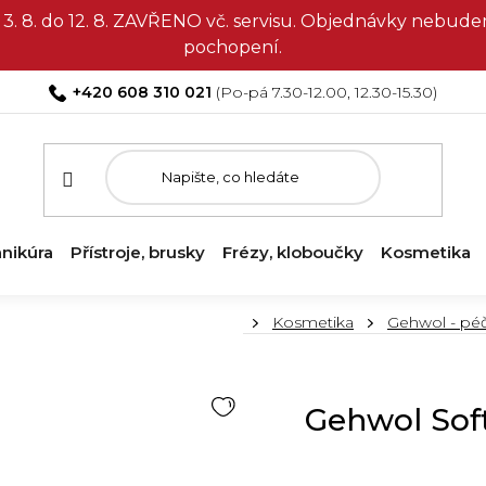
3. 8. do 12. 8. ZAVŘENO vč. servisu. Objednávky nebud
pochopení.
+420 608 310 021
nikúra
Přístroje, brusky
Frézy, kloboučky
Kosmetika
Domů
Kosmetika
Gehwol - pé
Gehwol Soft