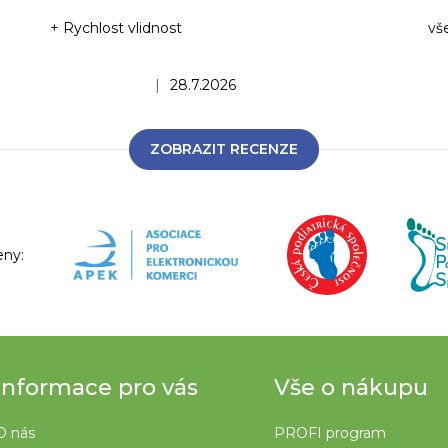
+ Rychlost vlidnost
vš
Ho
Hodnocení obchodu je 5 z 5 hvězdiček.
|
28.7.2026
ZOBRAZIT RECENZE
eny:
Informace pro vás
Vše o nákupu
O nás
PROFI program