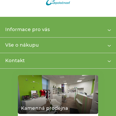
Z
Informace pro vás
á
p
a
Vše o nákupu
t
í
Kontakt
Kamenná prodejna