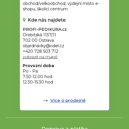
obchod/velkoobchod, výdejní místo e-
shopu, školící centrum
Kde nás najdete
PROFI-PEDIKURA.cz
Orebitská 1137/11
702 00 Ostrava
objednávky@odel.cz
+420 728 503 712
zobrazit na mapě
Provozní doba
Po - Pá:
7.30-12.00 hod.
12.30-15.30 hod.
Více o prodejně