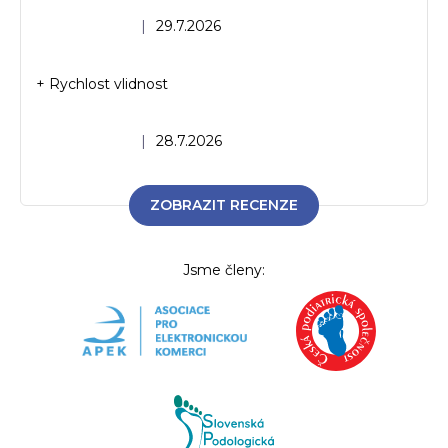
Hodnocení obchodu je 5 z 5 hvězdiček.
|
29.7.2026
+ Rychlost vlidnost
Hodnocení obchodu je 5 z 5 hvězdiček.
|
28.7.2026
ZOBRAZIT RECENZE
Jsme členy: