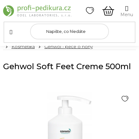
Přejít
na
obsah
NÁKUPNÍ
KOŠÍK
Domů
Kosmetika
Gehwol - péče o nohy
Gehwol Soft Feet Creme 500ml