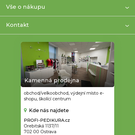
a
Vše o nákupu
t
í
Kontakt
Kamenná prodejna
obchod/velkoobchod, výdejní místo e-
shopu, školící centrum
Kde nás najdete
PROFI-PEDIKURA.cz
Orebitská 1137/11
702 00 Ostrava