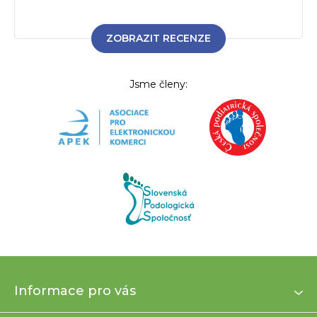
ZOBRAZIT RECENZE
Jsme členy:
Z
Informace pro vás
á
p