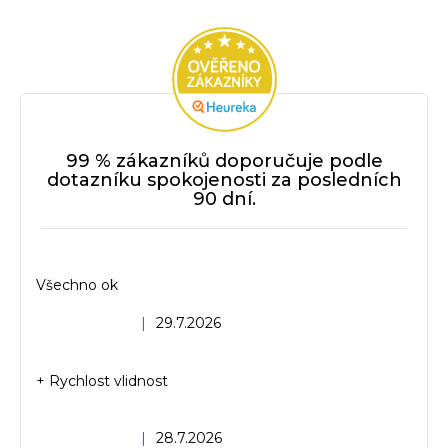
99 % zákazníků doporučuje podle
dotazníku spokojenosti za posledních
90 dní.
Všechno ok
Hodnocení obchodu je 5 z 5 hvězdiček.
|
29.7.2026
+ Rychlost vlidnost
Hodnocení obchodu je 5 z 5 hvězdiček.
|
28.7.2026