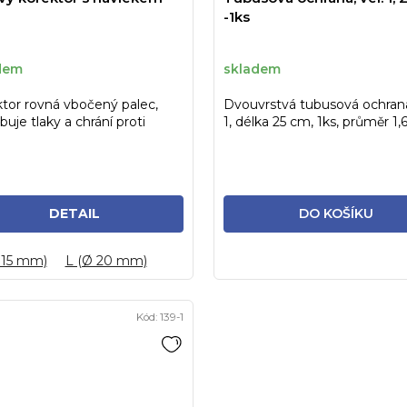
-1ks
dem
skladem
tor rovná vbočený palec,
Dvouvrstvá tubusová ochrana
buje tlaky a chrání proti
1, délka 25 cm, 1ks, průměr 1
ninám
DETAIL
DO KOŠÍKU
 15 mm)
L (Ø 20 mm)
Kód:
139-1