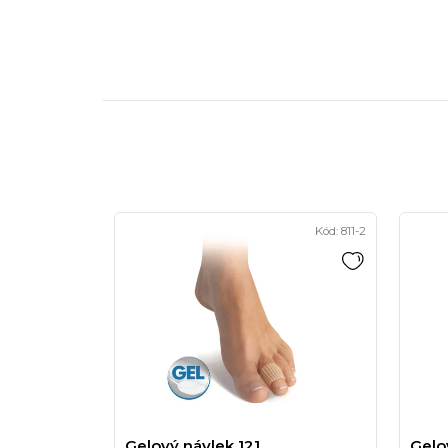
Kód:
811-2
Gelový návlek 121
Gelo