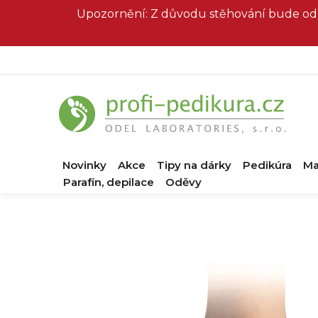
Přejít
Upozornění: Z důvodu stěhování bude od 
na
obsah
Novinky
Akce
Tipy na dárky
Pedikúra
Ma
Parafín, depilace
Oděvy