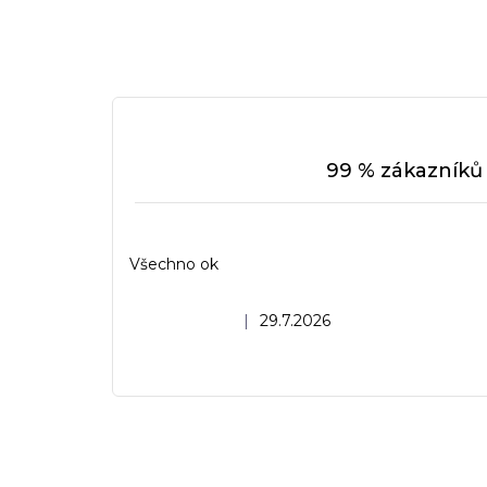
99 % zákazníků 
Všechno ok
Hodnocení obchodu je 5 z 5 hvězdiček.
|
29.7.2026