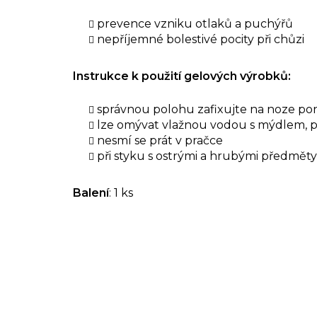
prevence vzniku otlaků a puchýřů
nepříjemné bolestivé pocity při chůzi
Instrukce k použití gelových výrobků:
správnou polohu zafixujte na noze p
lze omývat vlažnou vodou s mýdlem, p
nesmí se prát v pračce
při styku s ostrými a hrubými předmět
Balení
: 1 ks