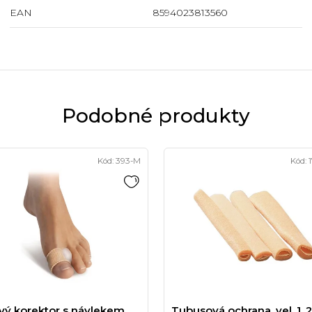
EAN
8594023813560
Podobné produkty
Kód:
393-M
Kód:
vý korektor s návlekem
Tubusová ochrana, vel. 1, 