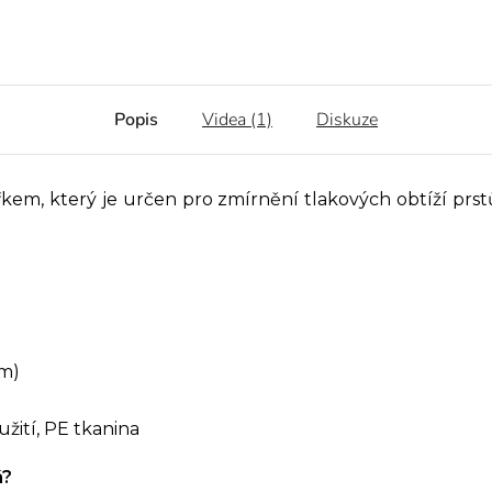
Popis
Videa (1)
Diskuze
řkem, který je určen pro zmírnění tlakových obtíží prstů
mm)
užití, PE tkanina
á?