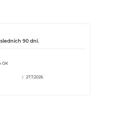
sledních 90 dní.
e OK
dnocení obchodu je 5 z 5 hvězdiček.
|
27.7.2026