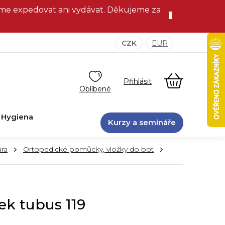
eme expedovat ani vydávat. Děkujeme za
CZK
EUR
NÁKUPNÍ
KOŠÍK
Hygiena
Kurzy a semináře
ra
Ortopedické pomůcky, vložky do bot
ek tubus 119