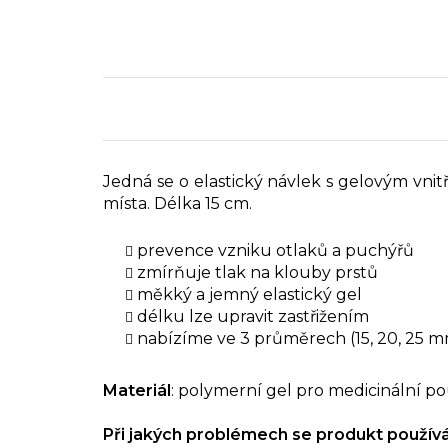
Jedná se o elastický návlek s gelovým vnit
místa. Délka 15 cm.
prevence vzniku otlaků a puchýřů
zmírňuje tlak na klouby prstů
měkký a jemný elastický gel
délku lze upravit zastřižením
nabízíme ve 3 průměrech (15, 20, 25 
Materiál
: polymerní gel pro medicinální po
Při jakých problémech se produkt použív