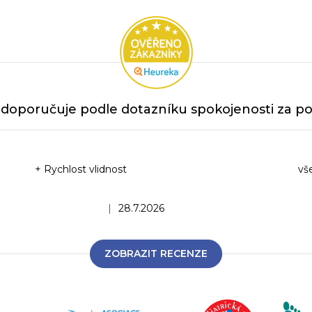
doporučuje podle dotazníku spokojenosti za po
+ Rychlost vlidnost
vš
Ho
Hodnocení obchodu je 5 z 5 hvězdiček.
|
28.7.2026
ZOBRAZIT RECENZE