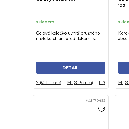
132
skladem
skla
Gelové kolečko uvnitř pružného
Korek
návleku chrání před tlakem na
absor
bolestivá místa prstů....
odře
DETAIL
S (Ø 10 mm)
M (Ø 15 mm)
L (Ø 20 mm)
M (Ø
Kód:
170492