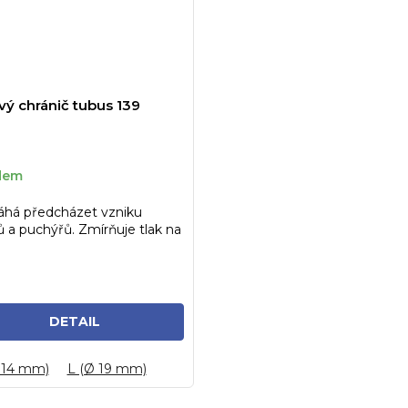
vý chránič tubus 139
dem
há předcházet vzniku
ů a puchýřů. Zmírňuje tlak na
 prstů. Balení...
DETAIL
 14 mm)
L (Ø 19 mm)