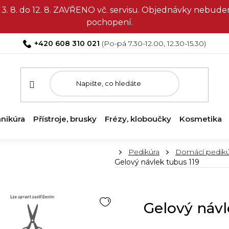
3. 8. do 12. 8. ZAVŘENO vč. servisu. Objednávky nebud
pochopení.
+420 608 310 021
nikúra
Přístroje, brusky
Frézy, kloboučky
Kosmetika
Domů
Pedikúra
Domácí pedikú
Gelový návlek tubus 119
Gelový návl