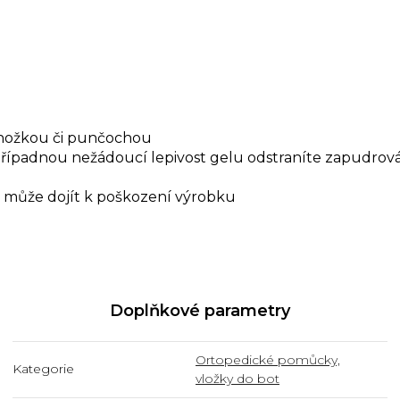
onožkou či punčochou
řípadnou nežádoucí lepivost gelu odstraníte zapudro
y může dojít k poškození výrobku
Doplňkové parametry
Ortopedické pomůcky,
Kategorie
vložky do bot