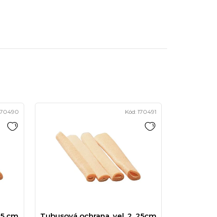
170490
Kód:
170491
25 cm
Tubusová ochrana, vel. 2, 25cm