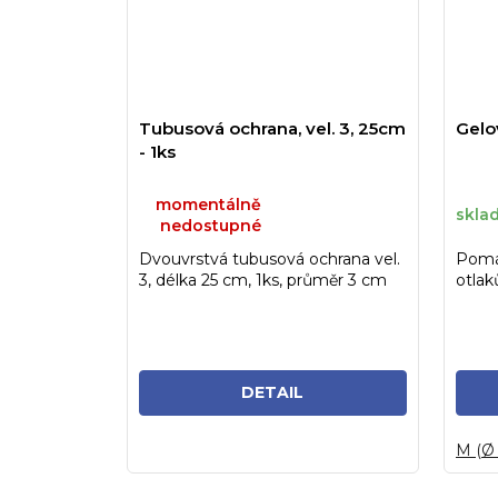
Tubusová ochrana, vel. 3, 25cm
Gelo
- 1ks
momentálně
skla
nedostupné
Dvouvrstvá tubusová ochrana vel.
Pomá
3, délka 25 cm, 1ks, průměr 3 cm
otlak
klouby
DETAIL
M (Ø