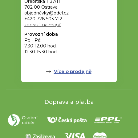
Orebitská 1137/11
702 00 Ostrava
objednávky@odel.cz
+420 728 503 712
zobrazit na mapě
Provozní doba
Po - Pá:
7.30-12.00 hod.
12.30-15.30 hod.
Více o prodejně
Doprava a platba