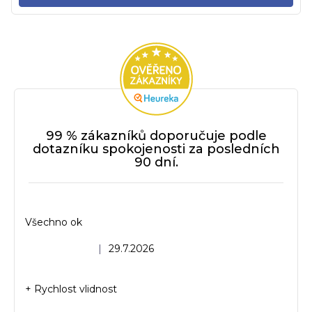
99 % zákazníků doporučuje podle
dotazníku spokojenosti za posledních
90 dní.
Všechno ok
Hodnocení obchodu je 5 z 5 hvězdiček.
|
29.7.2026
+ Rychlost vlidnost