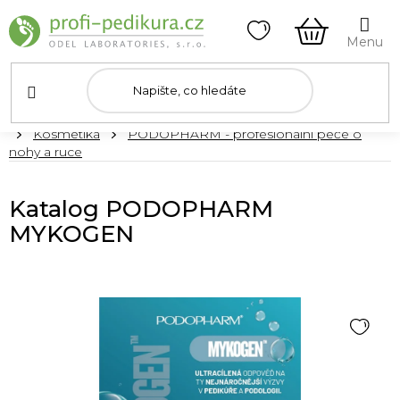
Přejít
na
obsah
NÁKUPNÍ
KOŠÍK
Domů
Kosmetika
PODOPHARM - profesionální péče o
nohy a ruce
Katalog PODOPHARM
MYKOGEN