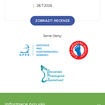
Hodnocení obchodu je 5 z 5 hvězdiček.
|
28.7.2026
ZOBRAZIT RECENZE
Jsme členy:
Z
Informace pro vás