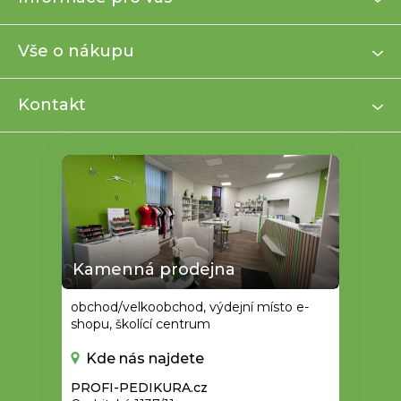
á
p
a
Vše o nákupu
t
í
Kontakt
Kamenná prodejna
obchod/velkoobchod, výdejní místo e-
shopu, školící centrum
Kde nás najdete
PROFI-PEDIKURA.cz