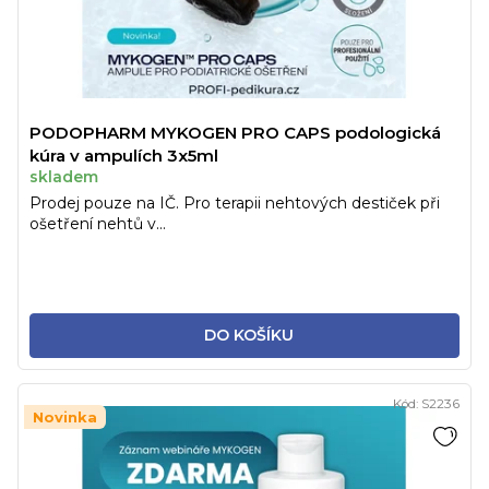
PODOPHARM MYKOGEN PRO CAPS podologická
kúra v ampulích 3x5ml
skladem
Prodej pouze na IČ. Pro terapii nehtových destiček při
ošetření nehtů v...
DO KOŠÍKU
Kód:
S2236
Novinka