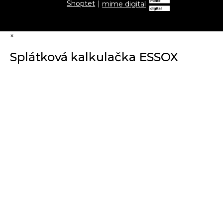
Shoptet
|
mime digital
×
Splátková kalkulačka ESSOX