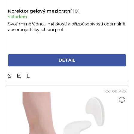
Korektor gelový meziprstní 101
skladem
Svojí mimořádnou měkkostí a přizpůsobivostí optimálně
absorbuje tlaky, chrání proti...
DETAIL
S
M
L
Kód:
005423