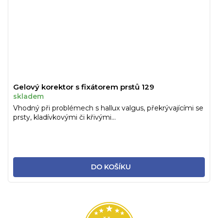
Gelový korektor s fixátorem prstů 129
skladem
Vhodný při problémech s hallux valgus, překrývajícími se
prsty, kladívkovými či křivými...
DO KOŠÍKU