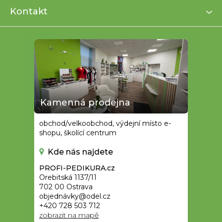
í
Kontakt
Kamenná prodejna
obchod/velkoobchod, výdejní místo e-
shopu, školící centrum
Kde nás najdete
PROFI-PEDIKURA.cz
Orebitská 1137/11
702 00 Ostrava
objednávky@odel.cz
+420 728 503 712
zobrazit na mapě