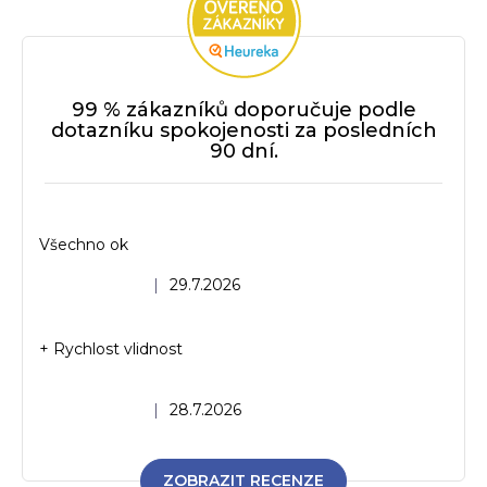
99 % zákazníků doporučuje podle
dotazníku spokojenosti za posledních
90 dní.
Všechno ok
Hodnocení obchodu je 5 z 5 hvězdiček.
|
29.7.2026
+ Rychlost vlidnost
Hodnocení obchodu je 5 z 5 hvězdiček.
|
28.7.2026
ZOBRAZIT RECENZE