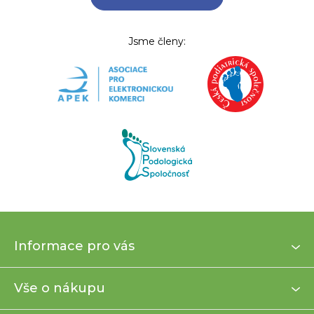
Jsme členy:
Z
Informace pro vás
á
p
a
Vše o nákupu
t