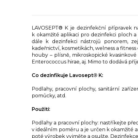
LAVOSEPT® K je dezinfekční přípravek n
k okamžité aplikaci pro dezinfekci ploch 
dále k dezinfekci nástrojů ponorem, ze
kadeřnictví, kosmetikách, welness a fitnes
houby – plísně, mikroskopické kvasinkov
Enterococcus hirae, aj. Mimo to dodává př
Co dezinfikuje Lavosept® K:
Podlahy, pracovní plochy, sanitární zařízen
pomůcky, atd.
Použití:
Podlahy a pracovní plochy: nastříkejte před
v ideálním poměru a je určen k okamžité 
poté výrobek vyjměte a osušte. Dezinfekce 