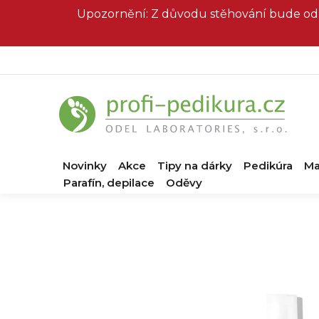
Přejít
Upozornění: Z důvodu stěhování bude od 
na
obsah
Novinky
Akce
Tipy na dárky
Pedikúra
Ma
Parafín, depilace
Oděvy