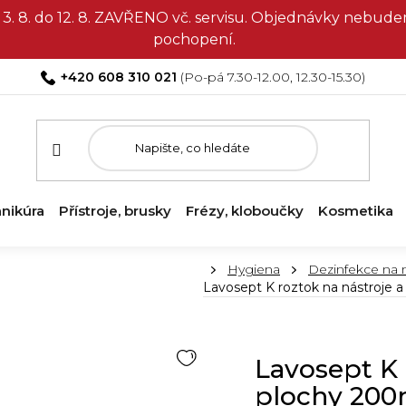
3. 8. do 12. 8. ZAVŘENO vč. servisu. Objednávky nebud
pochopení.
+420 608 310 021
nikúra
Přístroje, brusky
Frézy, kloboučky
Kosmetika
Domů
Hygiena
Dezinfekce na n
Lavosept K roztok na nástroje a
Lavosept K 
plochy 200