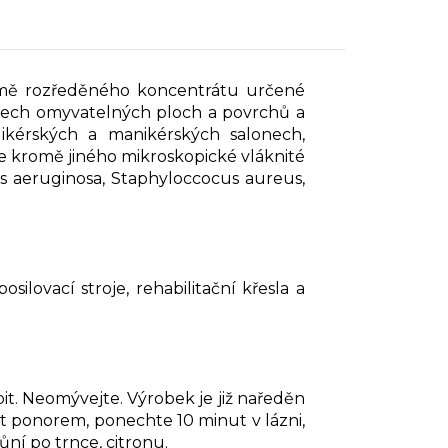
ormě rozředěného koncentrátu určené
 všech omyvatelných ploch a povrchů a
dikérských a manikérských salonech,
je kromě jiného mikroskopické vláknité
 aeruginosa, Staphyloccocus aureus,
silovací stroje, rehabilitační křesla a
bit. Neomývejte. Výrobek je již naředěn
t ponorem, ponechte 10 minut v lázni,
ní po trnce, citronu.