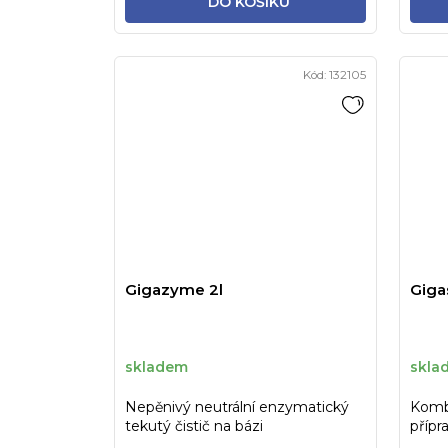
DO KOŠÍKU
Kód:
132105
Gigazyme 2l
Gigas
skladem
skla
Nepěnivý neutrální enzymatický
Kombi
tekutý čistič na bázi
přípr
neionogenních tenzidů.