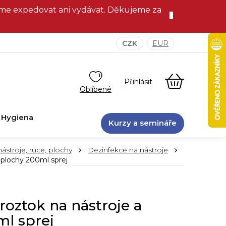
eme expedovat ani vydávat. Děkujeme za
CZK
EUR
NÁKUPNÍ
KOŠÍK
Hygiena
Kurzy a semináře
ástroje, ruce, plochy
Dezinfekce na nástroje
 plochy 200ml sprej
roztok na nástroje a
ml sprej