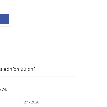
sledních 90 dní.
e OK
dnocení obchodu je 5 z 5 hvězdiček.
|
27.7.2026