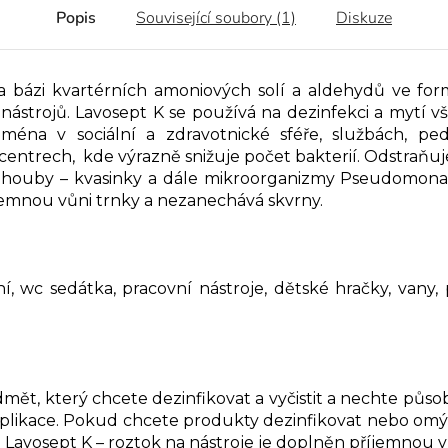
Popis
Související soubory (1)
Diskuze
a bázi kvartérních amoniových solí a aldehydů ve f
a nástrojů. Lavosept K se používá na dezinfekci a mytí
jména v sociální a zdravotnické sféře, službách, pe
s centrech, kde výrazně snižuje počet bakterií. Odstraňu
é houby – kvasinky a dále mikroorganizmy Pseudomonas
íjemnou vůni trnky a nezanechává skvrny.
í, wc sedátka, pracovní nástroje, dětské hračky, vany, po
mět, který chcete dezinfikovat a vyčistit a nechte půso
aplikace. Pokud chcete produkty dezinfikovat nebo omý
Lavosept K – roztok na nástroje je doplněn příjemnou vů