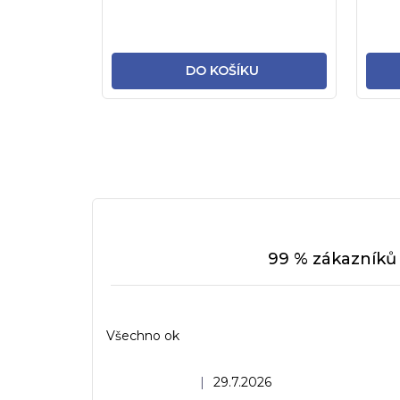
DO KOŠÍKU
99 % zákazníků 
Všechno ok
Hodnocení obchodu je 5 z 5 hvězdiček.
|
29.7.2026