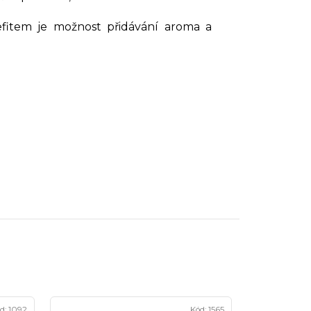
efitem je možnost přidávání aroma a
d:
1092
Kód:
1565