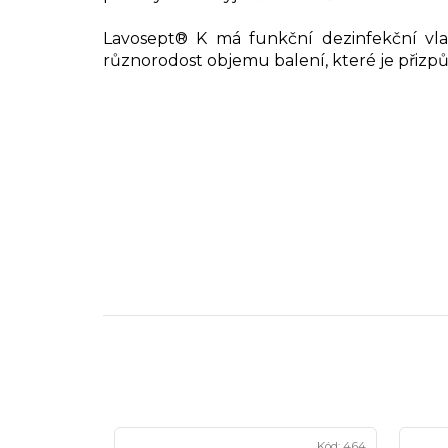
Lavosept® K má funkční dezinfekční vla
různorodost objemu balení, které je přizp
Kód:
464