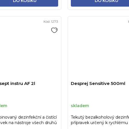
DO KOŠÍKU
DO KOŠÍKU
Kód:
1273
ept instru AF 2l
Desprej Sensitive 500ml
dem
skladem
novaný dezinfekční a čistící
Tekutý bezalkoholový dezinf
avek na nástroje všech druhů
přípravek určený k rychlému
čištění a dezinfekci...