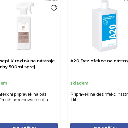
sept K roztok na nástroje
A20 Dezinfekce na nástroj
ochy 500ml sprej
dem
skladem
fekční přípravek na bázi
Přípravek na dezinfekci nástr
érních amoniových solí a
1 litr
ydů ve formě...