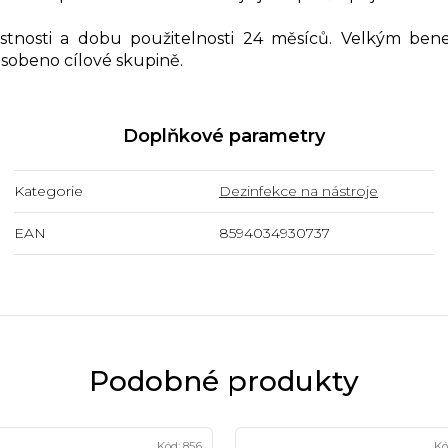
stnosti a dobu použitelnosti 24 měsíců. Velkým ben
ůsobeno cílové skupině.
Doplňkové parametry
Kategorie
Dezinfekce na nástroje
EAN
8594034930737
Podobné produkty
Kód:
856
Kó