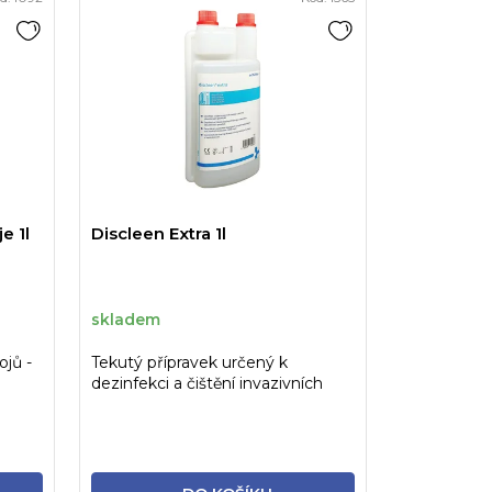
e 1l
Discleen Extra 1l
skladem
ojů -
Tekutý přípravek určený k
dezinfekci a čištění invazivních
nástrojů a povrchů...