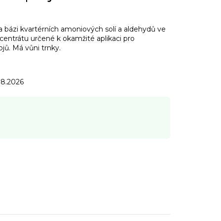
a bázi kvartérních amoniových solí a aldehydů ve
entrátu určené k okamžité aplikaci pro
ojů. Má vůni trnky.
.8.2026