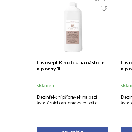
Lavosept K roztok na nástroje
Lavo
a plochy 1l
a pl
skladem
skla
Dezinfekční přípravek na bázi
Dezin
kvartérních amoniových solí a
kvart
aldehydů ve formě...
aldeh