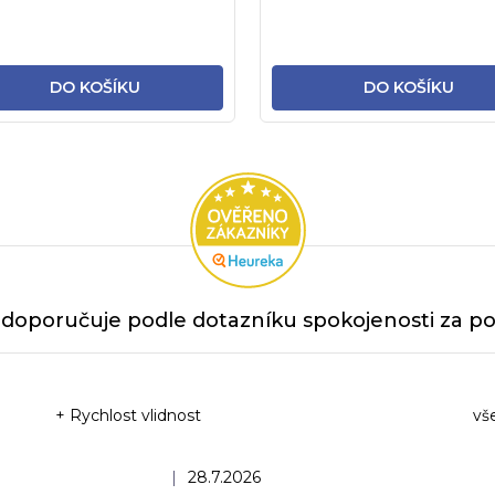
DO KOŠÍKU
DO KOŠÍKU
doporučuje podle dotazníku spokojenosti za po
+ Rychlost vlidnost
vš
Ho
Hodnocení obchodu je 5 z 5 hvězdiček.
|
28.7.2026