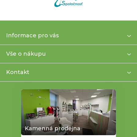
Z
Informace pro vás
á
p
a
Vše o nákupu
t
í
Kontakt
Kamenná prodejna