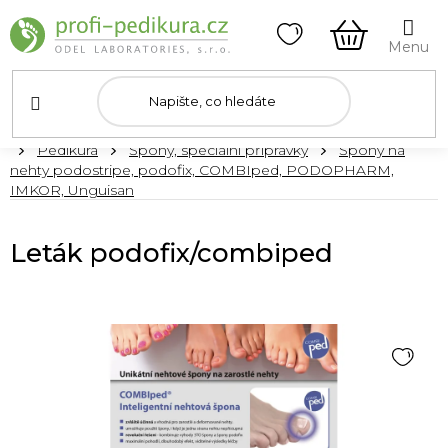
Přejít
na
obsah
NÁKUPNÍ
KOŠÍK
Domů
Pedikúra
Špony, speciální přípravky
Špony na
nehty podostripe, podofix, COMBIped, PODOPHARM,
IMKOR, Unguisan
Leták podofix/combiped