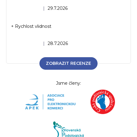
Hodnocení obchodu je 5 z 5 hvězdiček.
|
29.7.2026
+ Rychlost vlidnost
Hodnocení obchodu je 5 z 5 hvězdiček.
|
28.7.2026
ZOBRAZIT RECENZE
Jsme členy: