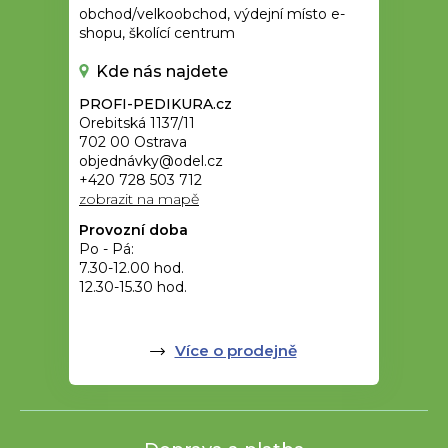
obchod/velkoobchod, výdejní místo e-
shopu, školící centrum
Kde nás najdete
PROFI-PEDIKURA.cz
Orebitská 1137/11
702 00 Ostrava
objednávky@odel.cz
+420 728 503 712
zobrazit na mapě
Provozní doba
Po - Pá:
7.30-12.00 hod.
12.30-15.30 hod.
Více o prodejně