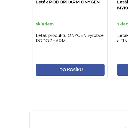
Leták PODOPHARM ONYGEN
Let
MYK
skladem
skla
Leták produktu ONYGEN výrobce
Letá
PODOPHARM
a TI
výr
DO KOŠÍKU