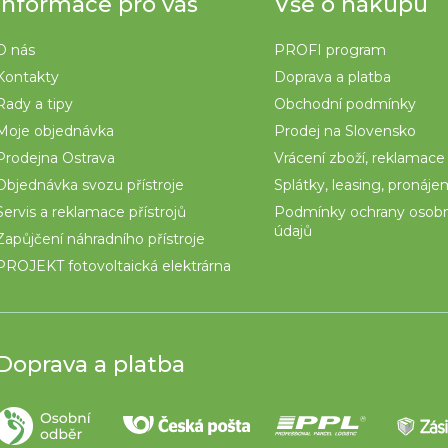
Informace pro vás
Vše o nákupu
O nás
PROFI program
Kontakty
Doprava a platba
Rady a tipy
Obchodní podmínky
Moje objednávka
Prodej na Slovensko
Prodejna Ostrava
Vrácení zboží, reklamace
Objednávka svozu přístroje
Splátky, leasing, pronáj
Servis a reklamace přístrojů
Podmínky ochrany osob
údajů
Zapůjčení náhradního přístroje
PROJEKT fotovoltaická elektrárna
Doprava a platba