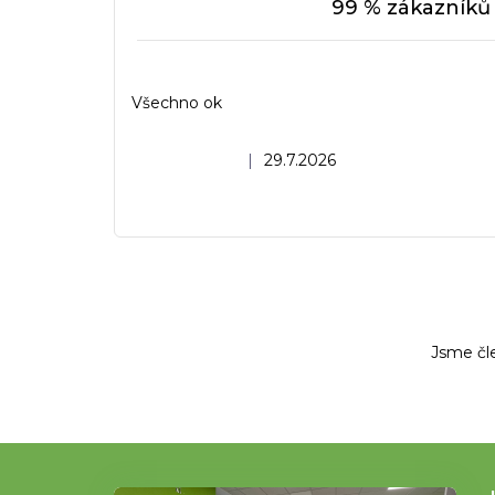
99 % zákazníků 
Všechno ok
Hodnocení obchodu je 5 z 5 hvězdiček.
|
29.7.2026
Jsme čl
Z