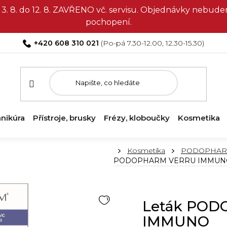
3. 8. do 12. 8. ZAVŘENO vč. servisu. Objednávky nebud
pochopení.
+420 608 310 021
nikúra
Přístroje, brusky
Frézy, kloboučky
Kosmetika
Domů
Kosmetika
PODOPHARM -
PODOPHARM VERRU IMMUN
Leták PO
IMMUNO