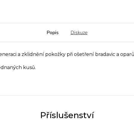
Popis
Diskuze
raci a zklidnění pokožky při ošetření bradavic a opar
jednaných kusů.