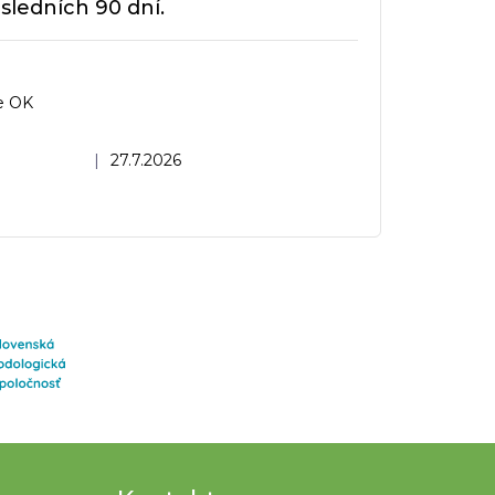
sledních 90 dní.
e OK
dnocení obchodu je 5 z 5 hvězdiček.
|
27.7.2026