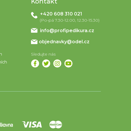
Kontakt
+420 608 310 021
info
@
profipedikura.cz
objednavky@odel.cz
em
ních