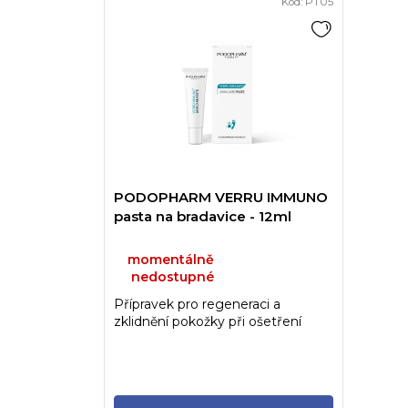
Kód:
PT05
PODOPHARM VERRU IMMUNO
pasta na bradavice - 12ml
momentálně
nedostupné
Přípravek pro regeneraci a
zklidnění pokožky při ošetření
bradavic a oparů vyvolaných...