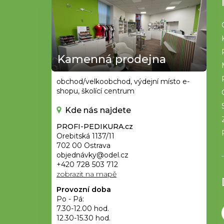
á
p
a
t
Kamenná prodejna
í
obchod/velkoobchod, výdejní místo e-
shopu, školící centrum
Kde nás najdete
PROFI-PEDIKURA.cz
Orebitská 1137/11
702 00 Ostrava
objednávky@odel.cz
+420 728 503 712
zobrazit na mapě
Provozní doba
Po - Pá:
7.30-12.00 hod.
12.30-15.30 hod.