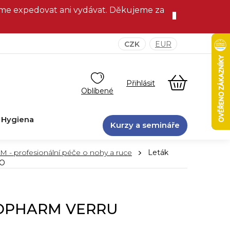
eme expedovat ani vydávat. Děkujeme za
CZK
EUR
NÁKUPNÍ
KOŠÍK
Hygiena
Kurzy a semináře
 profesionální péče o nohy a ruce
Leták
O
DOPHARM VERRU