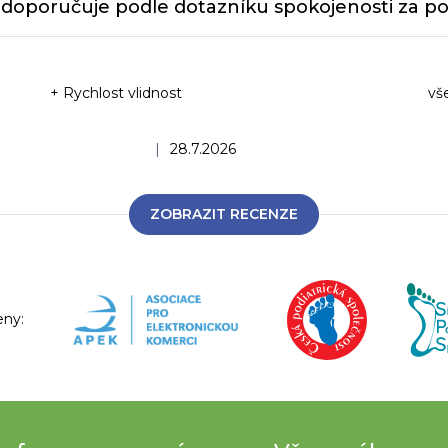
doporučuje podle dotazníku spokojenosti za po
+ Rychlost vlidnost
vš
Ho
Hodnocení obchodu je 5 z 5 hvězdiček.
|
28.7.2026
ZOBRAZIT RECENZE
eny: