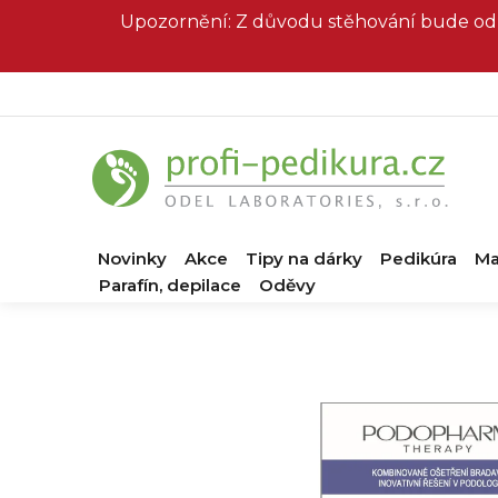
Přejít
Upozornění: Z důvodu stěhování bude od 
na
obsah
Novinky
Akce
Tipy na dárky
Pedikúra
Ma
Parafín, depilace
Oděvy