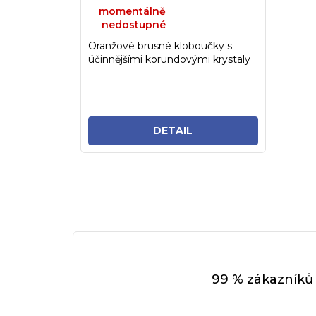
momentálně
nedostupné
Oranžové brusné kloboučky s
účinnějšími korundovými krystaly
pro snadnější a rychlejší...
DETAIL
99 % zákazníků 