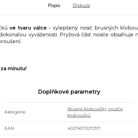
Popis
Diskuze
čků
ve tvaru válce -
vylepšený nosič brusných klobo
dokonalou vyváženosti. Pryžová část nosiče obsahuje 
broušení.
za minutu!
Doplňkové parametry
Brusné kloboučky, nosiče
Kategorie
kloboučků
EAN
4027497227297