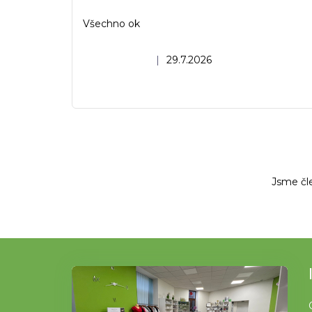
Všechno ok
Hodnocení obchodu je 5 z 5 hvězdiček.
|
29.7.2026
Jsme čl
Z
á
p