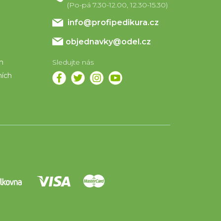
info
@
profipedikura.cz
objednavky@odel.cz
em
ních