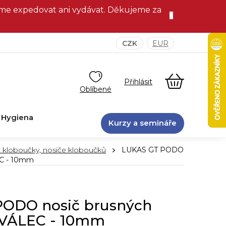
eme expedovat ani vydávat. Děkujeme za
CZK
EUR
NÁKUPNÍ
KOŠÍK
Hygiena
Kurzy a semináře
 kloboučky, nosiče kloboučků
LUKAS GT PODO
EC - 10mm
PODO nosič brusných
 VÁLEC - 10mm