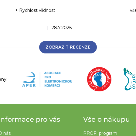
+ Rychlost vlidnost
vš
Ho
Hodnocení obchodu je 5 z 5 hvězdiček.
|
28.7.2026
ZOBRAZIT RECENZE
eny:
Informace pro vás
Vše o nákupu
O nás
PROFI program