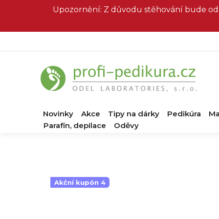
Přejít
Upozornění: Z důvodu stěhování bude od 
na
obsah
Novinky
Akce
Tipy na dárky
Pedikúra
Ma
Parafín, depilace
Oděvy
Akční kupón 4