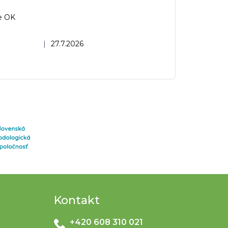
e OK
dnocení obchodu je 5 z 5 hvězdiček.
|
27.7.2026
Kontakt
+420 608 310 021