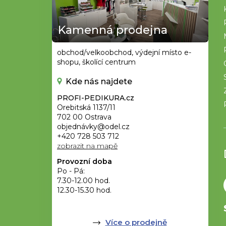
a
t
Kamenná prodejna
í
obchod/velkoobchod, výdejní místo e-
shopu, školící centrum
Kde nás najdete
PROFI-PEDIKURA.cz
Orebitská 1137/11
702 00 Ostrava
objednávky@odel.cz
+420 728 503 712
zobrazit na mapě
Provozní doba
Po - Pá:
7.30-12.00 hod.
12.30-15.30 hod.
Více o prodejně