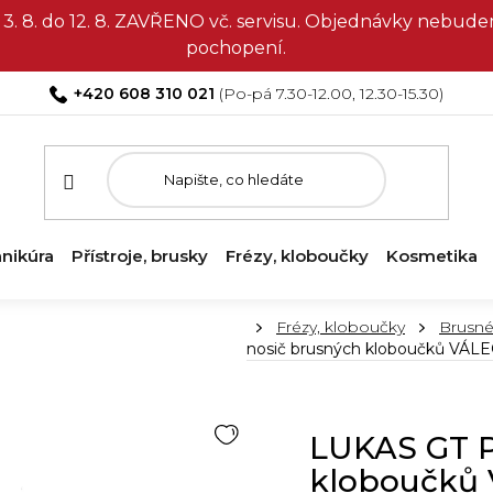
3. 8. do 12. 8. ZAVŘENO vč. servisu. Objednávky nebud
pochopení.
+420 608 310 021
nikúra
Přístroje, brusky
Frézy, kloboučky
Kosmetika
Domů
Frézy, kloboučky
Brusné
nosič brusných kloboučků VÁL
LUKAS GT 
kloboučků