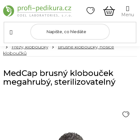
Přejít
na
obsah
NÁKUPNÍ
KOŠÍK
Domů
Frézy, kloboučky
Brusné kloboučky, nosiče
kloboučků
MedCap brusný klobouček
megahrubý, sterilizovatelný