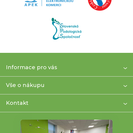
Z
Informace pro vás
á
p
a
Vše o nákupu
t
í
Kontakt