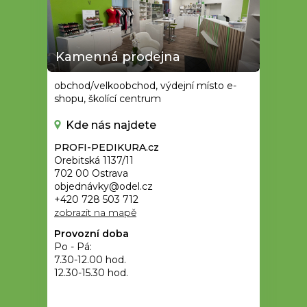
Kamenná prodejna
obchod/velkoobchod, výdejní místo e-
shopu, školící centrum
Kde nás najdete
PROFI-PEDIKURA.cz
Orebitská 1137/11
702 00 Ostrava
objednávky@odel.cz
+420 728 503 712
zobrazit na mapě
Provozní doba
Po - Pá:
7.30-12.00 hod.
12.30-15.30 hod.