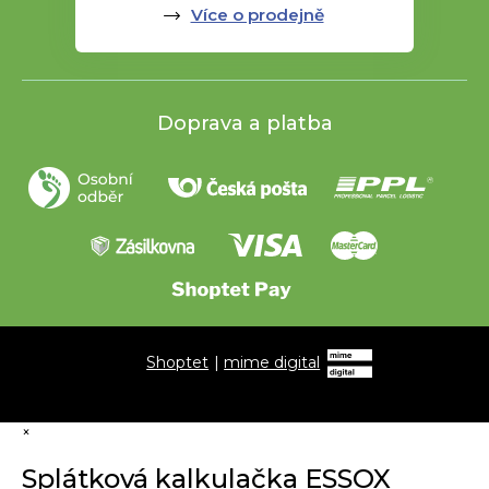
Více o prodejně
Doprava a platba
Shoptet
|
mime digital
×
Splátková kalkulačka ESSOX