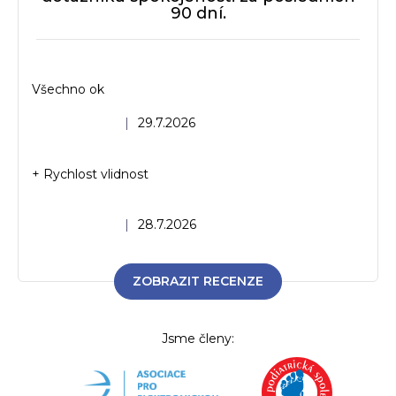
90 dní.
Všechno ok
Hodnocení obchodu je 5 z 5 hvězdiček.
|
29.7.2026
+ Rychlost vlidnost
Hodnocení obchodu je 5 z 5 hvězdiček.
|
28.7.2026
ZOBRAZIT RECENZE
Jsme členy: