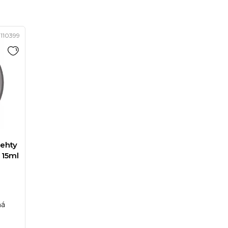
110399
ehty
 15ml
má