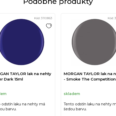
Podobné produkty
Kód:
3110863
Kód:
3
AN TAYLOR lak na nehty
MORGAN TAYLOR lak na n
er Dark 15ml
- Smoke The Competition
dem
skladem
 odstín laku na nehty má
Tento odstín laku na nehty 
ou barvu.
šedou barvu.