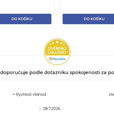
DO KOŠÍKU
DO KOŠÍKU
doporučuje podle dotazníku spokojenosti za po
+ Rychlost vlidnost
vš
Ho
Hodnocení obchodu je 5 z 5 hvězdiček.
|
28.7.2026