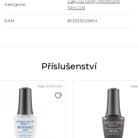
Laky na nehty MORGAN
Kategorie
TAYLOR
EAN
813323025694
Kód:
3413000
Kód