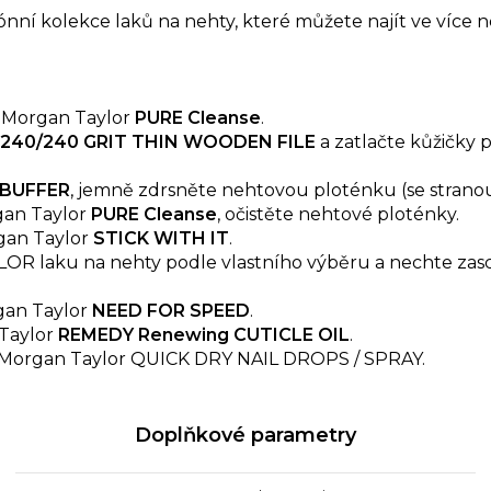
ní kolekce laků na nehty, které můžete najít ve více n
m Morgan Taylor
PURE Cleanse
.
240/240 GRIT THIN WOODEN FILE
a zatlačte kůžičk
 BUFFER
, jemně zdrsněte nehtovou ploténku (se stranou 
an Taylor
PURE Cleanse
, očistěte nehtové ploténky.
gan Taylor
STICK WITH IT
.
R laku na nehty podle vlastního výběru a nechte zas
gan Taylor
NEED FOR SPEED
.
Taylor
REMEDY Renewing CUTICLE OIL
.
e Morgan Taylor QUICK DRY NAIL DROPS / SPRAY.
Doplňkové parametry