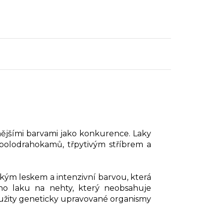
znějšími barvami jako konkurence. Laky
 polodrahokamů, třpytivým stříbrem a
kým leskem a intenzivní barvou, která
ího laku na nehty, který neobsahuje
použity geneticky upravované organismy