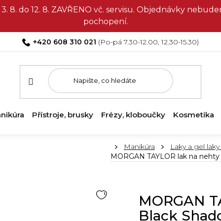
3. 8. do 12. 8. ZAVŘENO vč. servisu. Objednávky nebud
pochopení.
+420 608 310 021
nikúra
Přístroje, brusky
Frézy, kloboučky
Kosmetika
Domů
Manikúra
Laky a gel laky
MORGAN TAYLOR lak na nehty -
MORGAN TAY
Black Shad