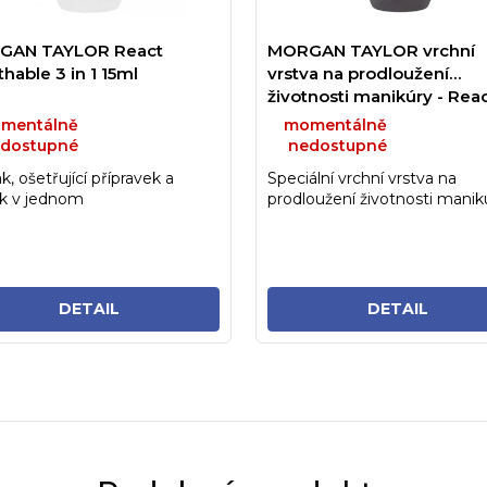
GAN TAYLOR React
MORGAN TAYLOR vrchní
hable 3 in 1 15ml
vrstva na prodloužení
životnosti manikúry - Rea
Top Coat 15ml
mentálně
momentálně
dostupné
nedostupné
k, ošetřující přípravek a
Speciální vrchní vrstva na
k v jednom
prodloužení životnosti manik
DETAIL
DETAIL