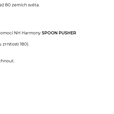
ež 80 zemích světa.
y pomocí NH Harmony
SPOON PUSHER
zrnitosti 180).
chnout.