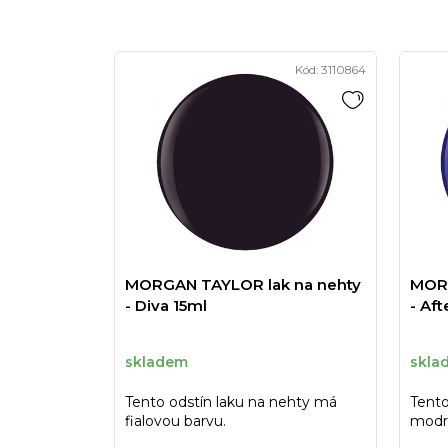
Kód:
3110864
MORGAN TAYLOR lak na nehty
MORG
- Diva 15ml
- Aft
skladem
skla
Tento odstín laku na nehty má
Tento
fialovou barvu.
modr