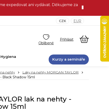
eme expedovat ani vydávat. Děkujeme za
CZK
EUR
NÁKUPNÍ
KOŠÍK
Hygiena
Kurzy a semináře
 na nehty
Laky na nehty MORGAN TAYLOR
 Black Shadow 15ml
LOR lak na nehty -
ow 15ml