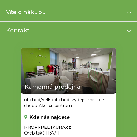
p
a
Vše o nákupu
t
í
Kontakt
Kamenná prodejna
obchod/velkoobchod, výdejní místo e-
shopu, školící centrum
Kde nás najdete
PROFI-PEDIKURA.cz
Orebitská 1137/11