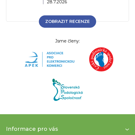
Hodnocení obchodu je 5 z 5 hvězdiček.
|
28.7.2026
ZOBRAZIT RECENZE
Jsme členy:
Z
Informace pro vás
á