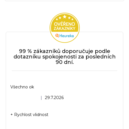
99 % zákazníků doporučuje podle
dotazníku spokojenosti za posledních
90 dní.
Všechno ok
Hodnocení obchodu je 5 z 5 hvězdiček.
|
29.7.2026
+ Rychlost vlidnost