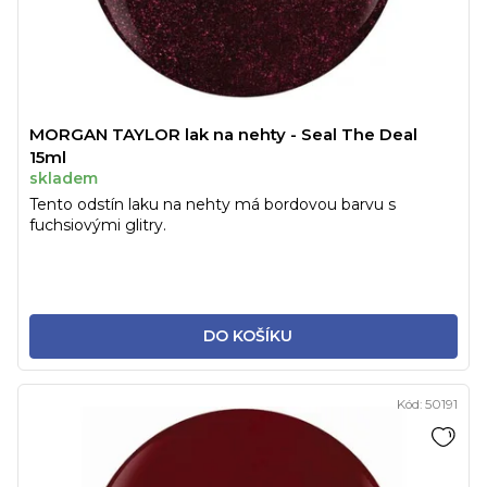
MORGAN TAYLOR lak na nehty - Seal The Deal
15ml
skladem
Tento odstín laku na nehty má bordovou barvu s
fuchsiovými glitry.
DO KOŠÍKU
Kód:
50191