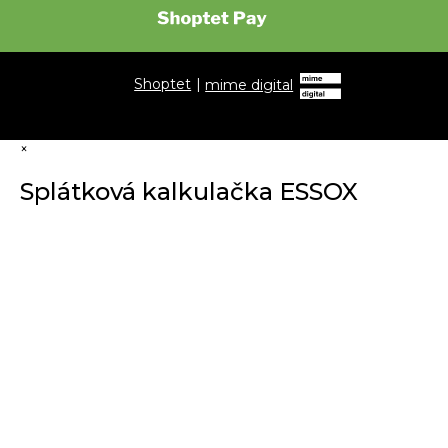
Shoptet
|
mime digital
×
Splátková kalkulačka ESSOX