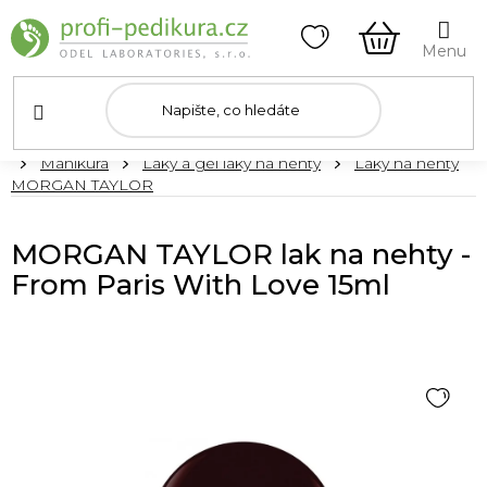
Přejít
na
obsah
NÁKUPNÍ
KOŠÍK
Domů
Manikúra
Laky a gel laky na nehty
Laky na nehty
MORGAN TAYLOR
MORGAN TAYLOR lak na nehty -
From Paris With Love 15ml