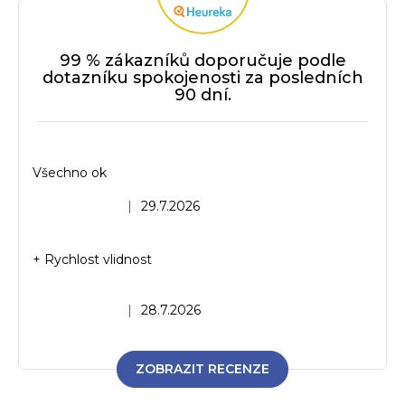
99 % zákazníků doporučuje podle
dotazníku spokojenosti za posledních
90 dní.
Všechno ok
Hodnocení obchodu je 5 z 5 hvězdiček.
|
29.7.2026
+ Rychlost vlidnost
Hodnocení obchodu je 5 z 5 hvězdiček.
|
28.7.2026
ZOBRAZIT RECENZE