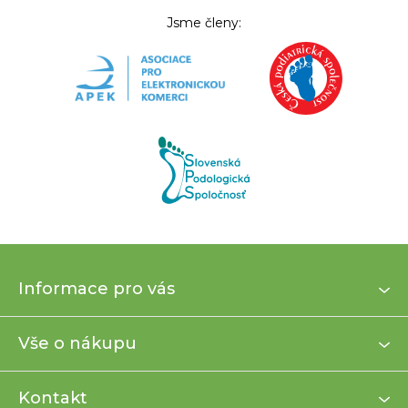
Jsme členy:
Z
Informace pro vás
á
p
a
Vše o nákupu
t
í
Kontakt