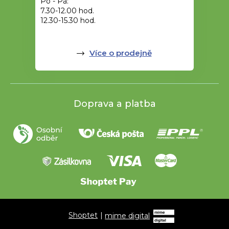
Po - Pá:
7.30-12.00 hod.
12.30-15.30 hod.
Více o prodejně
Doprava a platba
Shoptet
|
mime digital