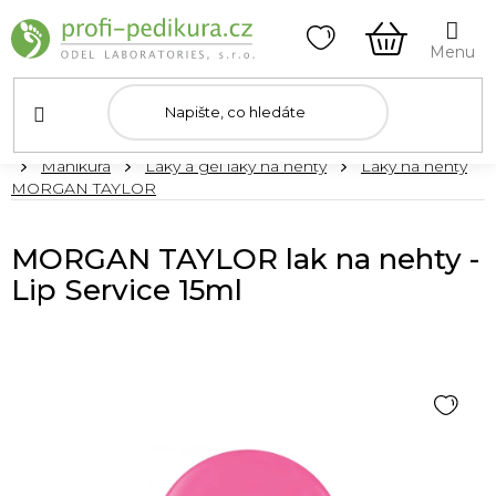
Přejít
na
obsah
NÁKUPNÍ
KOŠÍK
Domů
Manikúra
Laky a gel laky na nehty
Laky na nehty
MORGAN TAYLOR
MORGAN TAYLOR lak na nehty -
Lip Service 15ml